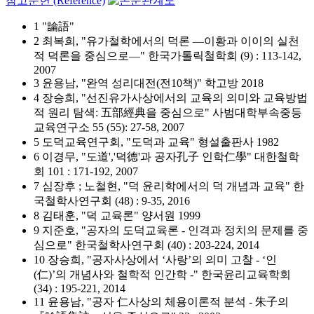
참고문헌 (Reference)
1 "論語"
2 최복희, "유가철학에서의 덕론 ―이황과 이이의 실천
적 덕론을 중심으로―" 한국가톨릭철학회 (9) : 113-142,
2007
3 윤용남, "완역 성리대전(전10책)" 학고방 2018
4 장승희, "선진유가사상에서의 교육의 의미와 교육방법
적 원리 탐색: 五部經典을 중심으로" 사범대학부속중등
교육연구소 55 (55): 27-58, 2007
5 도덕교육연구회, "도덕과 교육" 형설출판사 1982
6 이경무, "도道','덕德'과 공자孔子 인학仁學" 대한철학
회 101 : 171-192, 2007
7 심장후 ; 노철현, "덕 윤리학에서의 덕 개념과 교육" 한
국철학사연구회 (48) : 9-35, 2016
8 김태훈, "덕 교육론" 양서원 1999
9 지준호, "공자의 도덕교육론 - 인격과 정치의 문제를 중
심으로" 한국철학사연구회 (40) : 203-224, 2014
10 장승희, "공자사상에서 ‘사랑’의 의미 고찰 - ‘인
(仁)’의 개념사와 철학적 인간학 -" 한국윤리교육학회
(34) : 195-221, 2014
11 윤용남, "공자 仁사상의 체용이론적 분석 - 朱子의