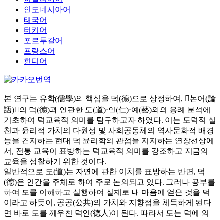
인도네시아어
태국어
터키어
포르투갈어
프랑스어
힌디어
본 연구는 유학(儒學)의 핵심을 덕(德)으로 상정하여, 󰡔논어(論
語)󰡕의 덕(德)과 연관한 도(道)⋅인(仁)⋅예(藝)와의 용례 분석에
기초하여 덕교육적 의미를 탐구하고자 하였다. 이는 도덕적 실
천과 윤리적 가치의 다원성 및 사회공동체의 역사문화적 배경
등을 견지하는 현대 덕 윤리학의 관점을 지지하는 연장선상에
서, 전통 교육이 표방하는 덕교육적 의미를 강조하고 지금의
교육을 성찰하기 위한 것이다.
일반적으로 도(道)는 자연에 관한 이치를 표방하는 반면, 덕
(德)은 인간을 주체로 하여 주로 논의되고 있다. 그러나 공부를
하여 도를 이해하고 실행하여 실제로 내 마음에 얻은 것을 덕
이라고 하듯이, 공공(公共)의 가치와 지향점을 체득하게 된다
면 바로 도를 깨우친 덕인(德人)이 된다. 따라서 도는 덕에 의