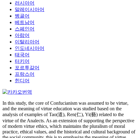
러시아어
말레이시아어
벵골어
베트남어
스페인어
아랍어
이탈리아어
인도네시아어
태국어
터키어
포르투갈어
프랑스어
힌디어
In this study, the core of Confucianism was assumed to be virtue,
and the meaning of virtue education was studied based on the
analysis of examples of Tao(道), Ren(仁), Yi(藝) related to the
virtue of the Analects. As an extension of supporting the perspective
of modern virtue ethics, which maintains the pluralism of moral
practice, ethical values, and the historical and cultural background of
the social community, this is to emphasize the meaning of virtue