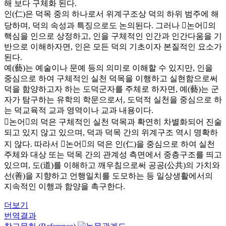
해 보다 구체화 된다.
인(仁)은 덕목 중의 하나로서 위계구조상 덕의 하위 범주에 해
당하며, 덕의 속성과 특징으로도 논의된다. 그러나 󰡔논어󰡕의
핵심을 인으로 상정하고, 인을 구체적인 인간과 인간다움을 기
반으로 이해하자면, 인은 모든 덕의 기초이자 본질적인 요소가
된다.
예(藝)는 예술이나 문예 등의 의미로 이해할 수 있지만, 인을
중심으로 하여 구체적인 실천 덕목을 이행하고 실현함으로써
덕을 함양하고자 하는 도덕군자를 주체로 하자면, 예(藝)는 군
자가 탐구하는 유학의 학문으로서, 도덕적 실천을 중심으로 하
는 덕교육적 교과 영역이나 교과 내용이다.
󰡔논어󰡕의 덕은 구체적인 실천 덕목과 확연히 차별화되어 진술
되고 있지 않고 있으며, 덕과 덕목 간의 위계구조 역시 명확하
지 않다. 따라서 󰡔논어󰡕의 덕은 인(仁)을 중심으로 하여 실천
주체와 대상 또는 덕목 간의 관계성 측면에서 중층구조를 띄고
있으며, 도(道)를 이해하고 깨우침으로써 공공(公共)의 가치와
선(善)을 지향하고 언행일치를 도모하는 등 일상생활에서의
지속적인 이행과 함양을 촉구한다.
더보기
번역결과