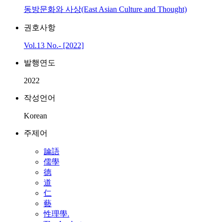
동방문화와 사상(East Asian Culture and Thought)
권호사항
Vol.13 No.- [2022]
발행연도
2022
작성언어
Korean
주제어
論語
儒學
德
道
仁
藝
性理學.