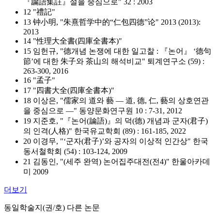
『論語集註』설을 중심으로" 32 : 2003
12 "禮記"
13 钟小明, "朱熹哲学中的“仁包四德”论" 2013 (2013):
2013
14 "性理大全書(四庫全書本)"
15 임헌규, "德개념 논쟁에 대한 일고찰 : 『논어』 ‘德句
節’에 대한 朱子와 茶山의 해석비교" 퇴계연구소 (59) :
263-300, 2016
16 "孟子"
17 "四書大全(四庫全書本)"
18 이상은, "儒家의 道와 藝 — 道, 德, 仁, 藝의 상호연관
을 중심으로 —" 동양문화연구원 10 : 7-31, 2012
19 지준호, "『논어(論語)』의 덕(德) 개념과 군자(君子)
의 인격(人格)" 한국유교학회 (89) : 161-185, 2022
20 이경무, "‘군자(君子)’와 공자의 이상적 인간상" 한국
동서철학회 (54) : 103-124, 2009
21 김동인, "(세주 완역) 논어집주대전(전4)" 한울아카데
미 2009
더보기
동일학술지(권/호) 다른 논문