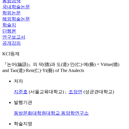
통합검색
국내학술논문
학위논문
해외학술논문
학술지
단행본
연구보고서
공개강의
KCI등재
『논어(論語)』의 덕(德)과 도(道)⋅인(仁)⋅예(藝) = Virtue(德)
and Tao(道)⋅Ren(仁)⋅Yi(藝) of The Analects
저자
지준호
(서울교육대학교) ;
조장연
(성균관대학교)
발행기관
동방문화대학원대학교 동양학연구소
학술지명