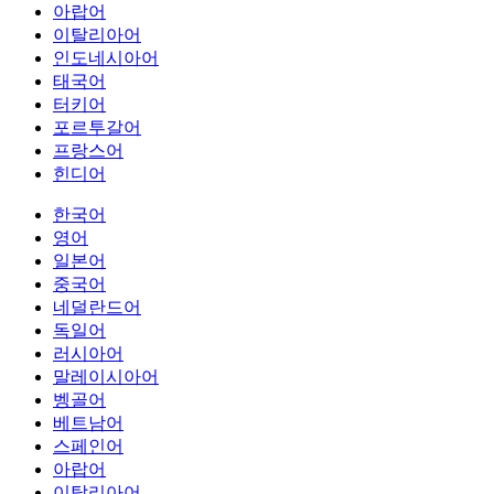
아랍어
이탈리아어
인도네시아어
태국어
터키어
포르투갈어
프랑스어
힌디어
한국어
영어
일본어
중국어
네덜란드어
독일어
러시아어
말레이시아어
벵골어
베트남어
스페인어
아랍어
이탈리아어