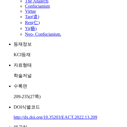
The Analects
Confucianism
Virtue
Tao(道)
Ren(仁)
Yi(藝)
Neo- Confucianism.
등재정보
KCI등재
자료형태
학술저널
수록면
209-235(27쪽)
DOI식별코드
http://dx.doi.org/10.35203/EACT.2022.13.209