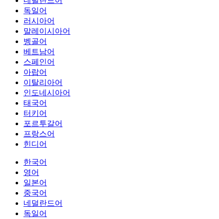
네덜란드어
독일어
러시아어
말레이시아어
벵골어
베트남어
스페인어
아랍어
이탈리아어
인도네시아어
태국어
터키어
포르투갈어
프랑스어
힌디어
한국어
영어
일본어
중국어
네덜란드어
독일어