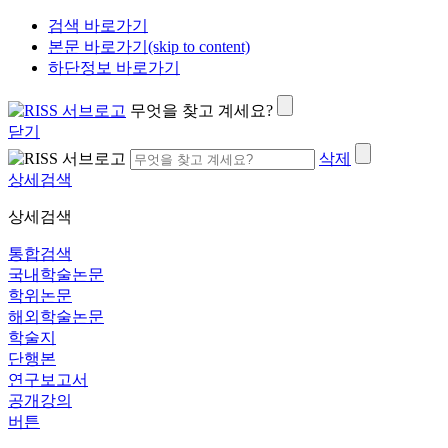
검색 바로가기
본문 바로가기(skip to content)
하단정보 바로가기
무엇을 찾고 계세요?
닫기
삭제
상세검색
상세검색
통합검색
국내학술논문
학위논문
해외학술논문
학술지
단행본
연구보고서
공개강의
버튼