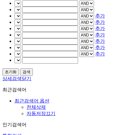
추가
추가
추가
추가
추가
추가
추가
상세검색닫기
최근검색어
최근검색어 옵션
전체삭제
자동저장끄기
인기검색어