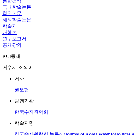
통합검색
국내학술논문
학위논문
해외학술논문
학술지
단행본
연구보고서
공개강의
KCI등재
저수지 조작 2
저자
권오헌
발행기관
한국수자원학회
학술지명
한국수자원학회 논문집(Journal of Korea Water Resources Ass