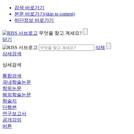
검색 바로가기
본문 바로가기(skip to content)
하단정보 바로가기
무엇을 찾고 계세요?
닫기
삭제
상세검색
상세검색
통합검색
국내학술논문
학위논문
해외학술논문
학술지
단행본
연구보고서
공개강의
버튼