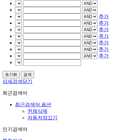
추가
추가
추가
추가
추가
추가
추가
상세검색닫기
최근검색어
최근검색어 옵션
전체삭제
자동저장끄기
인기검색어