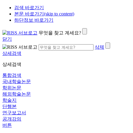
검색 바로가기
본문 바로가기(skip to content)
하단정보 바로가기
무엇을 찾고 계세요?
닫기
삭제
상세검색
상세검색
통합검색
국내학술논문
학위논문
해외학술논문
학술지
단행본
연구보고서
공개강의
버튼