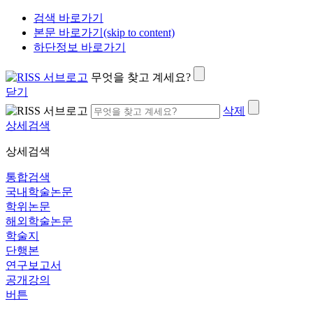
검색 바로가기
본문 바로가기(skip to content)
하단정보 바로가기
무엇을 찾고 계세요?
닫기
삭제
상세검색
상세검색
통합검색
국내학술논문
학위논문
해외학술논문
학술지
단행본
연구보고서
공개강의
버튼