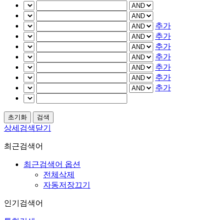
추가
추가
추가
추가
추가
추가
추가
상세검색닫기
최근검색어
최근검색어 옵션
전체삭제
자동저장끄기
인기검색어