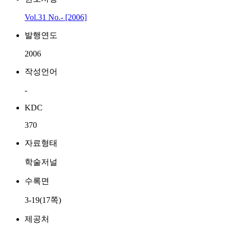
Vol.31 No.- [2006]
발행연도
2006
작성언어
-
KDC
370
자료형태
학술저널
수록면
3-19(17쪽)
제공처