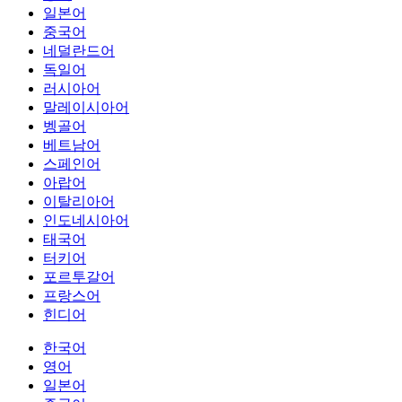
일본어
중국어
네덜란드어
독일어
러시아어
말레이시아어
벵골어
베트남어
스페인어
아랍어
이탈리아어
인도네시아어
태국어
터키어
포르투갈어
프랑스어
힌디어
한국어
영어
일본어