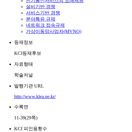
전기통신서비스의 도매제공
설비기반 경쟁
서비스기반 경쟁
분야특유 규제
네트워크 접속규제
가상이동망사업자(MVNO)
등재정보
KCI등재후보
자료형태
학술저널
발행기관 URL
http://www.klea.ne.kr/
수록면
11-39(29쪽)
KCI 피인용횟수