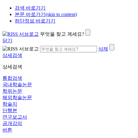
검색 바로가기
본문 바로가기(skip to content)
하단정보 바로가기
무엇을 찾고 계세요?
닫기
삭제
상세검색
상세검색
통합검색
국내학술논문
학위논문
해외학술논문
학술지
단행본
연구보고서
공개강의
버튼