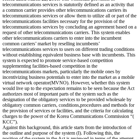
telecommunications services is statutorily defined as an activity that
a common carrier provides other telecommunications carriers its
telecommunications services or allow them to utilize all or part of the
telecommunications facilities necessary for the provision of the
telecommunications services by concluding an agreement based on a
request of other telecommunications carriers. This system enables
other telecommunications carriers to enter into the incumbent
common carriers’ market by reselling incumbents’
telecommunications services to users on different trading conditions
without establishing equivalent business base with incumbents. This
system is expected to promote service-based competition
supplementing facilities-based competition in the
telecommunications markets, particularly the mobile ones by
incentivizing business potentials to enter into the market as a mobile
virtual network operator(MVNO). However, whether this system
would live up to the expectation remains to be seen because the Act
authorizes most of important parts of the system such as the
designation of the obligatory services to be provided wholesale by
obligatory common carriers, conditions,procedures and methods for
the provision of services or facilities, and the criteria for calculating
charges to the power of the Korea Communications Commission “(
KCC”).
Against this background, this article starts from the introduction of
the outline and purpose of the system (I). Following this, the
position of the system in the Act is reviewed in terms of the attempt