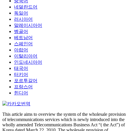
중국어
네덜란드어
독일어
러시아어
말레이시아어
벵골어
베트남어
스페인어
아랍어
이탈리아어
인도네시아어
태국어
터키어
포르투갈어
프랑스어
힌디어
This article aims to overview the system of the wholesale provision
of telecommunications services which is newly introduced into the
wholly amended Telecommunications Business Act “( the Act”) of
Korea dated March 22, 2010. The wholesale provision of