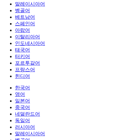
말레이시아어
벵골어
베트남어
스페인어
아랍어
이탈리아어
인도네시아어
태국어
터키어
포르투갈어
프랑스어
힌디어
한국어
영어
일본어
중국어
네덜란드어
독일어
러시아어
말레이시아어