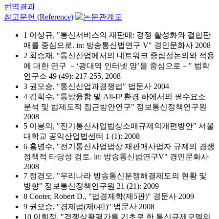
번역결과
참고문헌 (Reference)
1 이상규, "통신서비스의 재판매: 경쟁 활성화와 결합판
매를 중심으로. in: 방송통신법연구 V" 경인문화사 2008
2 최승재, "통신산업에서의 네트워크 중립성논의와 적용
에 대한 연구 －‘광대역 인터넷 망’을 중심으로－" 법학
연구소 49 (49): 217-255, 2008
3 권오승, "통신산업과경쟁법" 법문사 2004
4 김희수, "통방융합 및 All-IP 환경 하에서의 필수요소
분석 및 법제도적 접근방안연구" 정보통신정책연구원
2008
5 이봉의, "전기통신사업법상소매규제의개편방안" 서울
대학교 공익산업법센터 1 (1): 2008
6 홍명수, "전기통신사업법상 재판매사업자 규제의 경쟁
정책적 타당성 검토. in: 방송통신법연구V" 경인문화사
2008
7 정경오, "우리나라 방송통신분쟁해결제도의 현황 및
방향" 정보통신정책연구원 21 (21): 2009
8 Cooter, Robert D., "법경제학(제5판)" 경문사 2009
9 권오승, "경제법(제6판)" 법문사 2008
10 이희정, "경쟁상황평가를 기초로 한 통신규제모델의