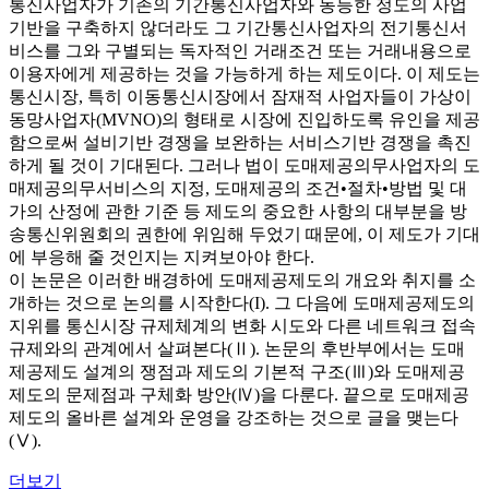
통신사업자가 기존의 기간통신사업자와 동등한 정도의 사업
기반을 구축하지 않더라도 그 기간통신사업자의 전기통신서
비스를 그와 구별되는 독자적인 거래조건 또는 거래내용으로
이용자에게 제공하는 것을 가능하게 하는 제도이다. 이 제도는
통신시장, 특히 이동통신시장에서 잠재적 사업자들이 가상이
동망사업자(MVNO)의 형태로 시장에 진입하도록 유인을 제공
함으로써 설비기반 경쟁을 보완하는 서비스기반 경쟁을 촉진
하게 될 것이 기대된다. 그러나 법이 도매제공의무사업자의 도
매제공의무서비스의 지정, 도매제공의 조건•절차•방법 및 대
가의 산정에 관한 기준 등 제도의 중요한 사항의 대부분을 방
송통신위원회의 권한에 위임해 두었기 때문에, 이 제도가 기대
에 부응해 줄 것인지는 지켜보아야 한다.
이 논문은 이러한 배경하에 도매제공제도의 개요와 취지를 소
개하는 것으로 논의를 시작한다(I). 그 다음에 도매제공제도의
지위를 통신시장 규제체계의 변화 시도와 다른 네트워크 접속
규제와의 관계에서 살펴본다(Ⅱ). 논문의 후반부에서는 도매
제공제도 설계의 쟁점과 제도의 기본적 구조(Ⅲ)와 도매제공
제도의 문제점과 구체화 방안(Ⅳ)을 다룬다. 끝으로 도매제공
제도의 올바른 설계와 운영을 강조하는 것으로 글을 맺는다
(Ⅴ).
더보기