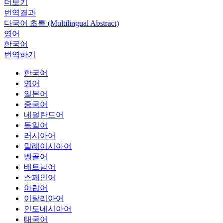
더보기
번역결과
다국어 초록 (Multilingual Abstract)
영어
한국어
번역하기
한국어
영어
일본어
중국어
네덜란드어
독일어
러시아어
말레이시아어
벵골어
베트남어
스페인어
아랍어
이탈리아어
인도네시아어
태국어