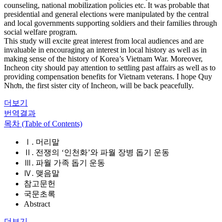
counseling, national mobilization policies etc. It was probable that
presidential and general elections were manipulated by the central
and local governments supporting soldiers and their families through
social welfare program.
This study will excite great interest from local audiences and are
invaluable in encouraging an interest in local history as well as in
making sense of the history of Korea’s Vietnam War. Moreover,
Incheon city should pay attention to settling past affairs as well as to
providing compensation benefits for Vietnam veterans. I hope Quy
Nhơn, the first sister city of Incheon, will be back peacefully.
더보기
번역결과
목차 (Table of Contents)
Ⅰ. 머리말
Ⅱ. 전쟁의 ‘인천화’와 파월 장병 돕기 운동
Ⅲ. 파월 가족 돕기 운동
Ⅳ. 맺음말
참고문헌
국문초록
Abstract
더보기