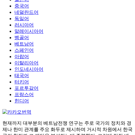
중국어
네덜란드어
독일어
러시아어
말레이시아어
벵골어
베트남어
스페인어
아랍어
이탈리아어
인도네시아어
태국어
터키어
포르투갈어
프랑스어
힌디어
현재까지 대부분의 베트남전쟁 연구는 주로 국가의 정치와 경
제나 한미 관계를 주요 화두로 제시하며 거시적 차원에서 한국