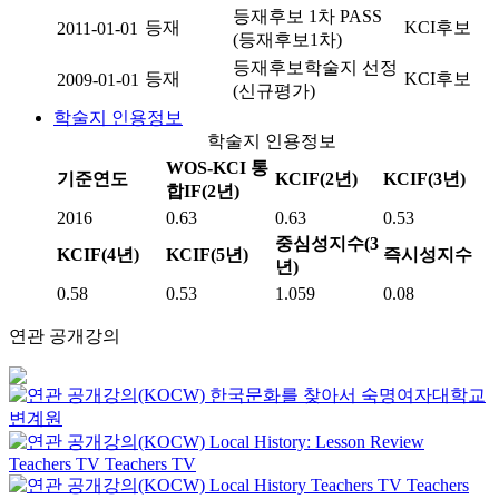
등재후보 1차 PASS
등재
KCI후보
2011-01-01
(등재후보1차)
등재후보학술지 선정
등재
KCI후보
2009-01-01
(신규평가)
학술지 인용정보
학술지 인용정보
WOS-KCI 통
기준연도
KCIF(2년)
KCIF(3년)
합IF(2년)
2016
0.63
0.63
0.53
중심성지수(3
KCIF(4년)
KCIF(5년)
즉시성지수
년)
0.58
0.53
1.059
0.08
연관 공개강의
한국문화를 찾아서
숙명여자대학교
변계원
Local History: Lesson Review
Teachers TV
Teachers TV
Local History
Teachers TV
Teachers