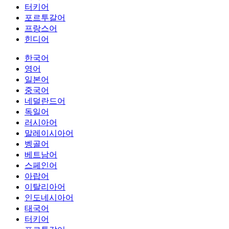
터키어
포르투갈어
프랑스어
힌디어
한국어
영어
일본어
중국어
네덜란드어
독일어
러시아어
말레이시아어
벵골어
베트남어
스페인어
아랍어
이탈리아어
인도네시아어
태국어
터키어