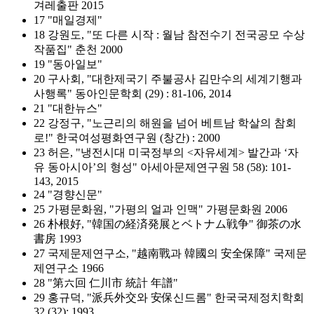
겨레출판 2015
17 "매일경제"
18 강원도, "또 다른 시작 : 월남 참전수기 전국공모 수상
작품집" 춘천 2000
19 "동아일보"
20 구사회, "대한제국기 주불공사 김만수의 세계기행과
사행록" 동아인문학회 (29) : 81-106, 2014
21 "대한뉴스"
22 강정구, "노근리의 해원을 넘어 베트남 학살의 참회
로!" 한국여성평화연구원 (창간) : 2000
23 허은, "냉전시대 미국정부의 <자유세계> 발간과 ‘자
유 동아시아’의 형성" 아세아문제연구원 58 (58): 101-
143, 2015
24 "경향신문"
25 가평문화원, "가평의 얼과 인맥" 가평문화원 2006
26 朴根好, "韓国の経済発展とベトナム戦争" 御茶の水
書房 1993
27 국제문제연구소, "越南戰과 韓國의 安全保障" 국제문
제연구소 1966
28 "第六回 仁川市 統計 年譜"
29 홍규덕, "派兵外交와 安保신드롬" 한국국제정치학회
32 (32): 1993