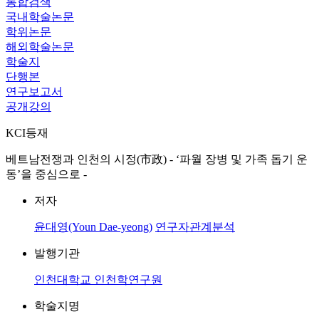
통합검색
국내학술논문
학위논문
해외학술논문
학술지
단행본
연구보고서
공개강의
KCI등재
베트남전쟁과 인천의 시정(市政) - ‘파월 장병 및 가족 돕기 운
동’을 중심으로 -
저자
윤대영(Youn Dae-yeong)
연구자관계분석
발행기관
인천대학교 인천학연구원
학술지명