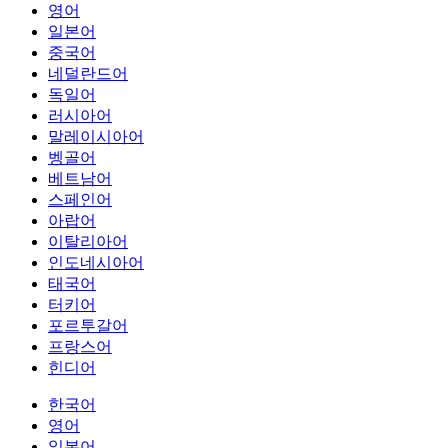
영어
일본어
중국어
네덜란드어
독일어
러시아어
말레이시아어
벵골어
베트남어
스페인어
아랍어
이탈리아어
인도네시아어
태국어
터키어
포르투갈어
프랑스어
힌디어
한국어
영어
일본어