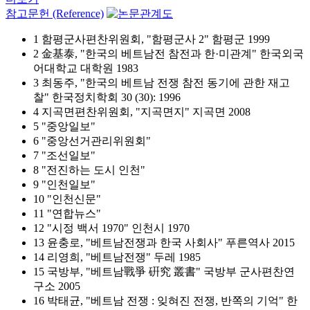
참고문헌 (Reference)
1 함평군사편찬위원회, "함평군사 2" 함평군 1999
2 金基泰, "한국의 베트남전 참전과 한·미관계" 한국외국
어대학교 대학원 1983
3 최동주, "한국의 베트남 전쟁 참전 동기에 관한 재고
찰" 한국정치학회 30 (30): 1996
4 지곡면편찬위원회, "지곡면지" 지곡면 2008
5 "중앙일보"
6 "중앙선거관리위원회"
7 "조선일보"
8 "전진하는 도시 인천"
9 "인천일보"
10 "인천신문"
11 "연합뉴스"
12 "시정 백서 1970" 인천시 1970
13 윤충로, "베트남전쟁과 한국 사회사" 푸른역사 2015
14 리영희, "베트남전쟁" 두레 1985
15 국방부, "베트남戰爭 硏究 叢書" 국방부 군사편찬연
구소 2005
16 박태균, "베트남 전쟁 : 잊혀진 전쟁, 반쪽의 기억" 한