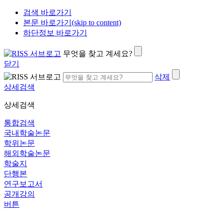
검색 바로가기
본문 바로가기(skip to content)
하단정보 바로가기
무엇을 찾고 계세요?
닫기
삭제
상세검색
상세검색
통합검색
국내학술논문
학위논문
해외학술논문
학술지
단행본
연구보고서
공개강의
버튼