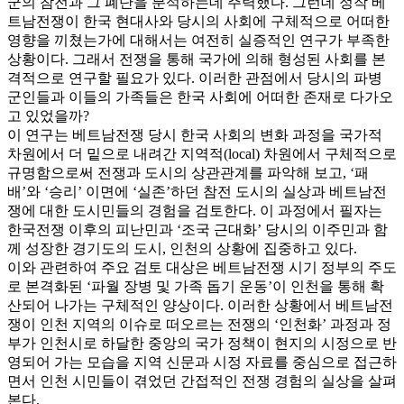
군의 참전과 그 폐단을 분석하는데 주력했다. 그런데 정작 베
트남전쟁이 한국 현대사와 당시의 사회에 구체적으로 어떠한
영향을 끼쳤는가에 대해서는 여전히 실증적인 연구가 부족한
상황이다. 그래서 전쟁을 통해 국가에 의해 형성된 사회를 본
격적으로 연구할 필요가 있다. 이러한 관점에서 당시의 파병
군인들과 이들의 가족들은 한국 사회에 어떠한 존재로 다가오
고 있었을까?
이 연구는 베트남전쟁 당시 한국 사회의 변화 과정을 국가적
차원에서 더 밑으로 내려간 지역적(local) 차원에서 구체적으로
규명함으로써 전쟁과 도시의 상관관계를 파악해 보고, ‘패
배’와 ‘승리’ 이면에 ‘실존’하던 참전 도시의 실상과 베트남전
쟁에 대한 도시민들의 경험을 검토한다. 이 과정에서 필자는
한국전쟁 이후의 피난민과 ‘조국 근대화’ 당시의 이주민과 함
께 성장한 경기도의 도시, 인천의 상황에 집중하고 있다.
이와 관련하여 주요 검토 대상은 베트남전쟁 시기 정부의 주도
로 본격화된 ‘파월 장병 및 가족 돕기 운동’이 인천을 통해 확
산되어 나가는 구체적인 양상이다. 이러한 상황에서 베트남전
쟁이 인천 지역의 이슈로 떠오르는 전쟁의 ‘인천화’ 과정과 정
부가 인천시로 하달한 중앙의 국가 정책이 현지의 시정으로 반
영되어 가는 모습을 지역 신문과 시정 자료를 중심으로 접근하
면서 인천 시민들이 겪었던 간접적인 전쟁 경험의 실상을 살펴
본다.