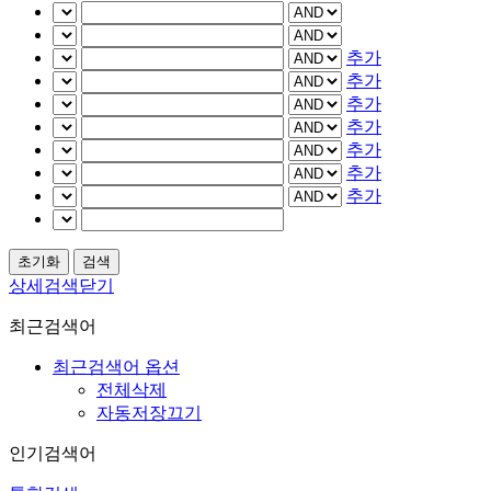
추가
추가
추가
추가
추가
추가
추가
상세검색닫기
최근검색어
최근검색어 옵션
전체삭제
자동저장끄기
인기검색어