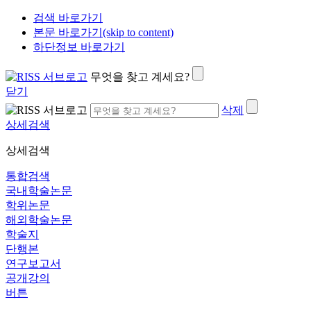
검색 바로가기
본문 바로가기(skip to content)
하단정보 바로가기
무엇을 찾고 계세요?
닫기
삭제
상세검색
상세검색
통합검색
국내학술논문
학위논문
해외학술논문
학술지
단행본
연구보고서
공개강의
버튼