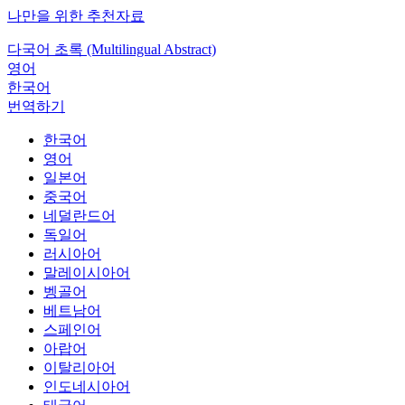
나만을 위한 추천자료
다국어 초록 (Multilingual Abstract)
영어
한국어
번역하기
한국어
영어
일본어
중국어
네덜란드어
독일어
러시아어
말레이시아어
벵골어
베트남어
스페인어
아랍어
이탈리아어
인도네시아어