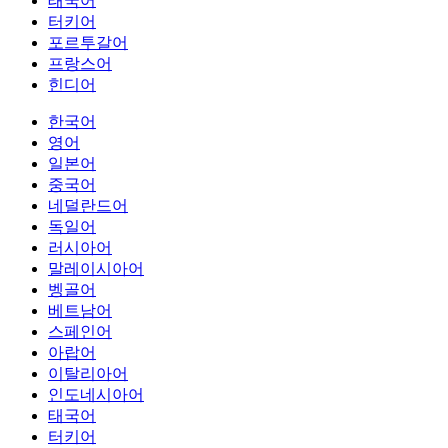
태국어
터키어
포르투갈어
프랑스어
힌디어
한국어
영어
일본어
중국어
네덜란드어
독일어
러시아어
말레이시아어
벵골어
베트남어
스페인어
아랍어
이탈리아어
인도네시아어
태국어
터키어