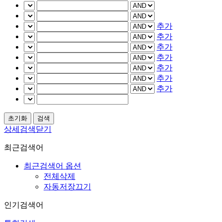
추가
추가
추가
추가
추가
추가
추가
상세검색닫기
최근검색어
최근검색어 옵션
전체삭제
자동저장끄기
인기검색어