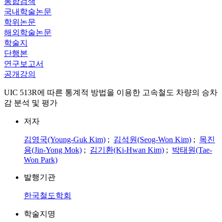
통합검색
국내학술논문
학위논문
해외학술논문
학술지
단행본
연구보고서
공개강의
UIC 513R에 따른 통계적 방법을 이용한 고속철도 차량의 승차
감 분석 및 평가
저자
김영국(Young-Guk Kim)
;
김석원(Seog-Won Kim)
;
목진
용(Jin-Yong Mok)
;
김기환(Ki-Hwan Kim)
;
박태원(Tae-
Won Park)
발행기관
한국철도학회
학술지명