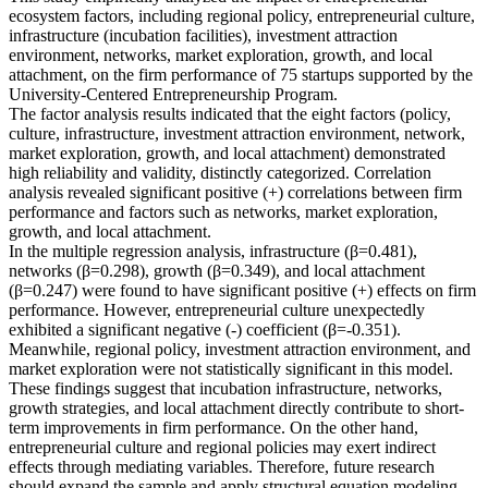
ecosystem factors, including regional policy, entrepreneurial culture,
infrastructure (incubation facilities), investment attraction
environment, networks, market exploration, growth, and local
attachment, on the firm performance of 75 startups supported by the
University-Centered Entrepreneurship Program.
The factor analysis results indicated that the eight factors (policy,
culture, infrastructure, investment attraction environment, network,
market exploration, growth, and local attachment) demonstrated
high reliability and validity, distinctly categorized. Correlation
analysis revealed significant positive (+) correlations between firm
performance and factors such as networks, market exploration,
growth, and local attachment.
In the multiple regression analysis, infrastructure (β=0.481),
networks (β=0.298), growth (β=0.349), and local attachment
(β=0.247) were found to have significant positive (+) effects on firm
performance. However, entrepreneurial culture unexpectedly
exhibited a significant negative (-) coefficient (β=-0.351).
Meanwhile, regional policy, investment attraction environment, and
market exploration were not statistically significant in this model.
These findings suggest that incubation infrastructure, networks,
growth strategies, and local attachment directly contribute to short-
term improvements in firm performance. On the other hand,
entrepreneurial culture and regional policies may exert indirect
effects through mediating variables. Therefore, future research
should expand the sample and apply structural equation modeling