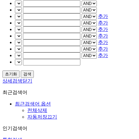
추가
추가
추가
추가
추가
추가
추가
상세검색닫기
최근검색어
최근검색어 옵션
전체삭제
자동저장끄기
인기검색어