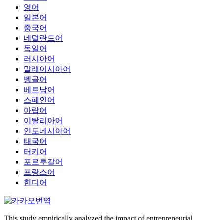
영어
일본어
중국어
네덜란드어
독일어
러시아어
말레이시아어
벵골어
베트남어
스페인어
아랍어
이탈리아어
인도네시아어
태국어
터키어
포르투갈어
프랑스어
힌디어
This study empirically analyzed the impact of entrepreneurial