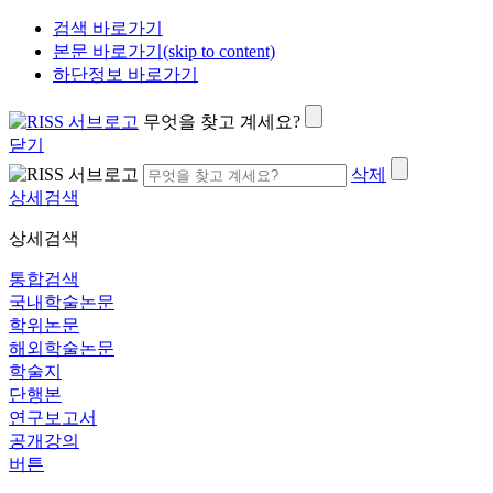
검색 바로가기
본문 바로가기(skip to content)
하단정보 바로가기
무엇을 찾고 계세요?
닫기
삭제
상세검색
상세검색
통합검색
국내학술논문
학위논문
해외학술논문
학술지
단행본
연구보고서
공개강의
버튼