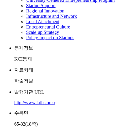
University-Centered Entrepreneurship Program
Startup Support
Regional Innovation
Infrastructure and Network
Local Attachment
Entrepreneurial Culture
Scale-up Strategy
Policy Impact on Startups
등재정보
KCI등재
자료형태
학술저널
발행기관 URL
http://www.kdbs.or.kr
수록면
65-82(18쪽)