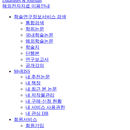
Databases & Journals
해외전자자료 이용안내
학술연구정보서비스 검색
통합검색
학위논문
국내학술논문
해외학술논문
학술지
단행본
연구보고서
공개강의
MyRISS
내 추천논문
내 책장
내 최근 본 논문
내 저작물관리
내 구매·신청 현황
내 서비스 사용권한
내 관심 DB
회원서비스
회원가입