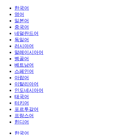
한국어
영어
일본어
중국어
네덜란드어
독일어
러시아어
말레이시아어
벵골어
베트남어
스페인어
아랍어
이탈리아어
인도네시아어
태국어
터키어
포르투갈어
프랑스어
힌디어
한국어