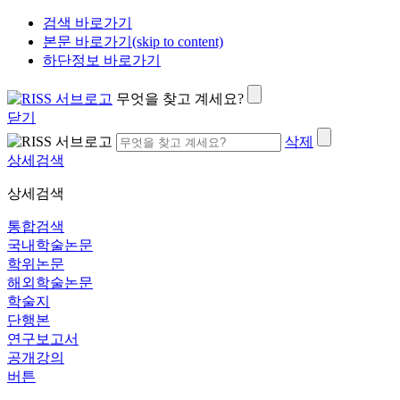
검색 바로가기
본문 바로가기(skip to content)
하단정보 바로가기
무엇을 찾고 계세요?
닫기
삭제
상세검색
상세검색
통합검색
국내학술논문
학위논문
해외학술논문
학술지
단행본
연구보고서
공개강의
버튼