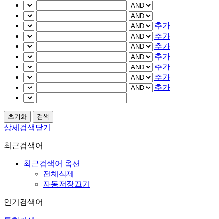
추가
추가
추가
추가
추가
추가
추가
상세검색닫기
최근검색어
최근검색어 옵션
전체삭제
자동저장끄기
인기검색어