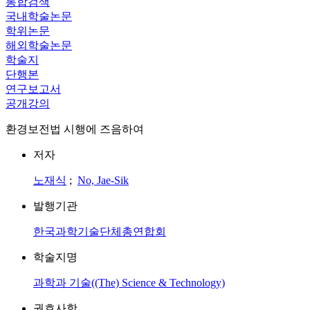
통합검색
국내학술논문
학위논문
해외학술논문
학술지
단행본
연구보고서
공개강의
환경보전법 시행에 즈음하여
저자
노재식
;
No, Jae-Sik
발행기관
한국과학기술단체총연합회
학술지명
과학과 기술((The) Science & Technology)
권호사항