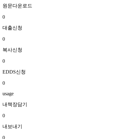
원문다운로드
0
대출신청
0
복사신청
0
EDDS신청
0
usage
내책장담기
0
내보내기
0