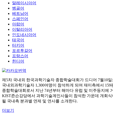
말레이시아어
벵골어
베트남어
스페인어
아랍어
이탈리아어
인도네시아어
태국어
터키어
포르투갈어
프랑스어
힌디어
제5차 국내외 한국과학기술자 종합학술대회가 드디어 7월10
국내외과학기술자 1,300여명이 참석하게 되며 재미측에서 159
종합학술대회로서 지난 74년부터 해마다 유럽 및 미주등지에 
KIST죤슨강당에서 과학기술계인사들이 참석한 가운데 개회식
될 국내측 분과별 연제 및 연사를 소개한다.
더보기