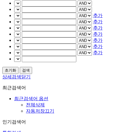
추가
추가
추가
추가
추가
추가
추가
상세검색닫기
최근검색어
최근검색어 옵션
전체삭제
자동저장끄기
인기검색어