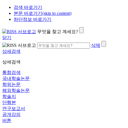
검색 바로가기
본문 바로가기(skip to content)
하단정보 바로가기
무엇을 찾고 계세요?
닫기
삭제
상세검색
상세검색
통합검색
국내학술논문
학위논문
해외학술논문
학술지
단행본
연구보고서
공개강의
버튼