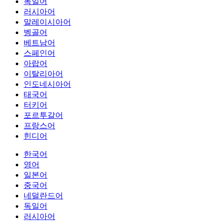
독일어
러시아어
말레이시아어
벵골어
베트남어
스페인어
아랍어
이탈리아어
인도네시아어
태국어
터키어
포르투갈어
프랑스어
힌디어
한국어
영어
일본어
중국어
네덜란드어
독일어
러시아어