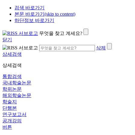
검색 바로가기
본문 바로가기(skip to content)
하단정보 바로가기
무엇을 찾고 계세요?
닫기
삭제
상세검색
상세검색
통합검색
국내학술논문
학위논문
해외학술논문
학술지
단행본
연구보고서
공개강의
버튼