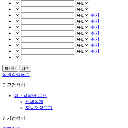
추가
추가
추가
추가
추가
추가
추가
상세검색닫기
최근검색어
최근검색어 옵션
전체삭제
자동저장끄기
인기검색어