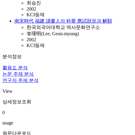
최승진
2002
KCI등재
南宋時代 福建 讀書人의 科擧 應試狀況과 解額
한국외국어대학교 역사문화연구소
李瑾明(Lee, Geun-myung)
2002
KCI등재
분석정보
활용도 분석
논문 주제 분석
연구자 주제 분석
View
상세정보조회
0
usage
원문다운로드