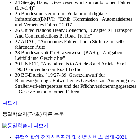
24 Steege, Hans, "Gesetzesentwurf zum autonomen Fahren
(Level 4)"
25 Bundesministerium für Verkehr und digitale
Infrastruktur(BMVI), "Ethik -Kommission - Automatisiertes
und Vernetztes Fahren" 2017
26 United Nations Treaty Collection, "Chapter XI Transport
And Communications B. Road Traffic"
27 ADAC, "Autonomes Fahren: Die 5 Stufen zum selbst
fahrenden Auto"
28 Bundesanstalt für Straßenwesen(BASt), "Aufgaben,
Leitbild und Geschic hte"
29 UNECE, "Amendments to Article 8 and Article 39 of
1968 Convention on Road Traffic"
30 BT-Drucks, "19/27439, Gesetzentwurf der
Bundesregierung - Entwurf eines Gesetzes zur Änderung des
Straßenverkehrsgesetzes und des Pflichtversicherungsgesetzes
– Gesetz zum autonomen Fahren"
더보기
동일학술지(권/호) 다른 논문
유럽연합의 전자신원관리 및 신뢰서비스 법제 -2021