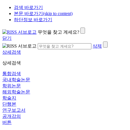
검색 바로가기
본문 바로가기(skip to content)
하단정보 바로가기
무엇을 찾고 계세요?
닫기
삭제
상세검색
상세검색
통합검색
국내학술논문
학위논문
해외학술논문
학술지
단행본
연구보고서
공개강의
버튼