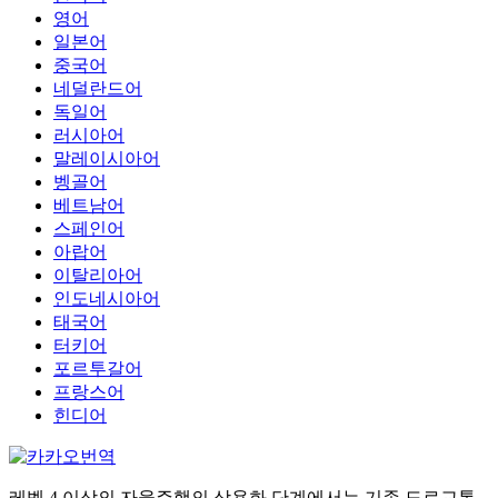
영어
일본어
중국어
네덜란드어
독일어
러시아어
말레이시아어
벵골어
베트남어
스페인어
아랍어
이탈리아어
인도네시아어
태국어
터키어
포르투갈어
프랑스어
힌디어
레벨 4 이상의 자율주행의 상용화 단계에서는 기존 도로교통