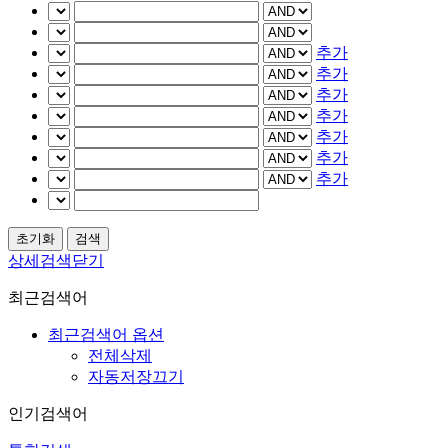
추가
추가
추가
추가
추가
추가
추가
상세검색닫기
최근검색어
최근검색어 옵션
전체삭제
자동저장끄기
인기검색어