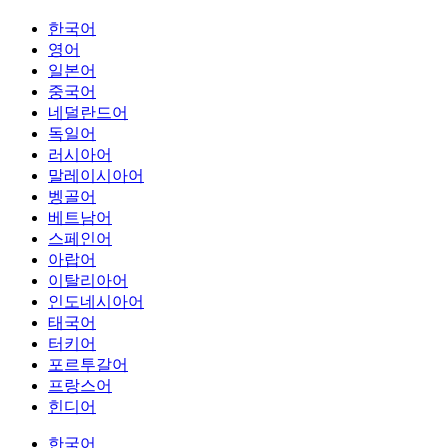
한국어
영어
일본어
중국어
네덜란드어
독일어
러시아어
말레이시아어
벵골어
베트남어
스페인어
아랍어
이탈리아어
인도네시아어
태국어
터키어
포르투갈어
프랑스어
힌디어
한국어