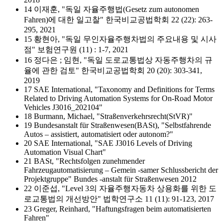
14 이재훈, "독일 자율주행법(Gesetz zum autonomen
Fahren)에 대한 일고찰" 한국비교공법학회 22 (22): 263-
295, 2021
15 황현아, "독일 무인자율주행차법의 주요내용 및 시사
점" 보험연구원 (11) : 1-7, 2021
16 정다은 ; 임현, "독일 도로교통법상 자동주행차의 규
율에 관한 검토" 한국비교공법학회 20 (20): 303-341,
2019
17 SAE International, "Taxonomy and Definitions for Terms
Related to Driving Automation Systems for On-Road Motor
Vehicles J3016_202104"
18 Burmann, Michael, "Straßenverkehrsrecht(StVR)"
19 Bundesanstalt für Straßenwesen(BASt), "Selbstfahrende
Autos – assistiert, automatisiert oder autonom?"
20 SAE International, "SAE J3016 Levels of Driving
Automation Visual Chart"
21 BASt, "Rechtsfolgen zunehmender
Fahrzeugautomatisierung – Gemein -samer Schlussbericht der
Projektgruppe" Bundes -anstalt für Straßenwesen 2012
22 이준섭, "Level 3의 자율주행자동차 상용화를 위한 도
로교통법의 개선방안" 법학연구소 11 (11): 91-123, 2017
23 Greger, Reinhard, "Haftungsfragen beim automatisierten
Fahren"