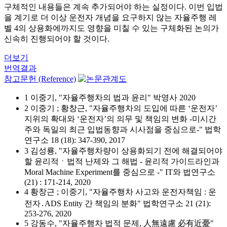
구체적인 내용들은 계속 추가되어야 하는 실정이다. 이번 입법
을 계기로 더 이상 운전자 개념을 요구하지 않는 자율주행 레
벨 4의 상용화에까지도 영향을 미칠 수 있는 구체화된 논의가
신속히 진행되어야 할 것이다.
더보기
번역결과
참고문헌 (Reference)
1 이중기, "자율주행차의 법과 윤리" 박영사 2020
2 이중기 ; 황창근, "자율주행차의 도입에 따른 ‘운전자’
지위의 확대와 ‘운전자’의 의무 및 책임의 변화 -미시간
주와 독일의 최근 입법동향과 시사점을 중심으로-" 법학
연구소 18 (18): 347-390, 2017
3 김성룡, "자율주행차량이 상용화되기 전에 해결되어야
할 윤리적ㆍ법적 난제와 그 해법 - 윤리적 가이드라인과
Moral Machine Experiment를 중심으로 -" IT와 법연구소
(21) : 171-214, 2020
4 황창근 ; 이중기, "자율주행차 사고와 운전자책임 : 운
전자․ADS Entity 간 책임의 분화" 법학연구소 21 (21):
253-276, 2020
5 강동수, "자율주행차 법적 문제, 人無遠慮 必有近憂"