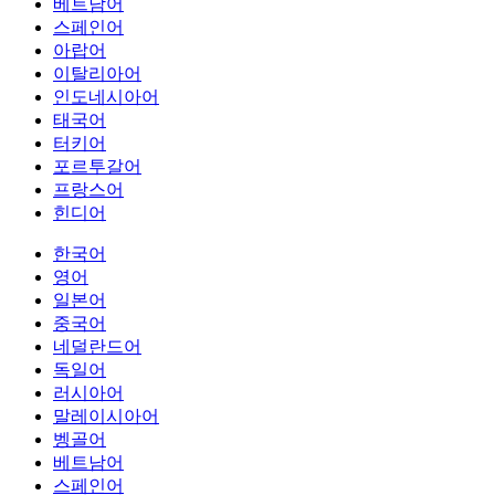
베트남어
스페인어
아랍어
이탈리아어
인도네시아어
태국어
터키어
포르투갈어
프랑스어
힌디어
한국어
영어
일본어
중국어
네덜란드어
독일어
러시아어
말레이시아어
벵골어
베트남어
스페인어