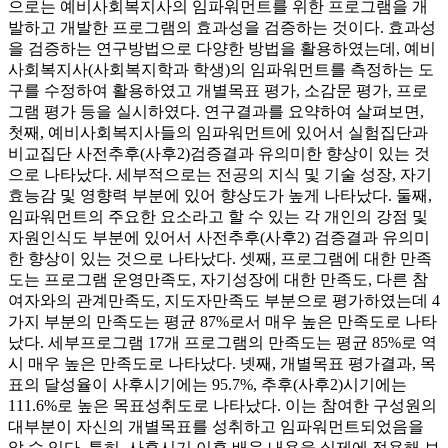
으로는 예비사회복지사의 임파워먼트를 위한 프로그램을 개
발하고 개발한 프로그램의 효과성을 검증하는 것이다. 효과성
을 검증하는 연구방법으로 다양한 방법을 활용하였는데, 예비
사회복지사(사회복지학과 학생)의 임파워먼트를 측정하는 도
구를 수정하여 활용하였고 개별목표 평가, 소감문 평가, 프로
그램 평가 등을 실시하였다. 연구결과를 요약하여 살펴보면,
첫째, 예비사회복지사들의 임파워먼트에 있어서 실험집단과
비교집단 사전추후(사후2)검증결과 유의미한 향상이 있는 것
으로 나타났다. 세부적으로는 전공의 지식 및 기술 성장, 자기
효능감 및 영향력 부분에 있어 향상도가 높게 나타났다. 둘째,
임파워먼트의 주요한 요소라고 할 수 있는 각 개인의 강점 및
자원인식도 부분에 있어서 사전추후(사후2) 검증결과 유의미
한 향상이 있는 것으로 나타났다. 셋째, 프로그램에 대한 만족
도는 프로그램 운영만족도, 자기성장에 대한 만족도, 다른 참
여자와의 관계만족도, 지도자만족도 부분으로 평가하였는데 4
가지 부분의 만족도는 평균 87%로서 매우 높은 만족도로 나타
났다. 세부프로그램 17개 프로그램의 만족도는 평균 85%로 역
시 매우 높은 만족도로 나타났다. 넷째, 개별목표 평가결과, 목
표의 달성율이 사후시기에는 95.7%, 추후(사후2)시기에는
111.6%로 높은 목표성취도로 나타났다. 이는 참여한 구성원의
대부분이 자신의 개별목표를 성취하고 임파워먼트되었음을
알 수 있다. 특히, 사후시기 이후 배운 내용을 실제에 적용해 보