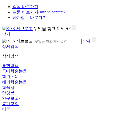
검색 바로가기
본문 바로가기(skip to content)
하단정보 바로가기
무엇을 찾고 계세요?
닫기
삭제
상세검색
상세검색
통합검색
국내학술논문
학위논문
해외학술논문
학술지
단행본
연구보고서
공개강의
버튼