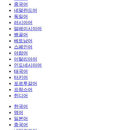
중국어
네덜란드어
독일어
러시아어
말레이시아어
벵골어
베트남어
스페인어
아랍어
이탈리아어
인도네시아어
태국어
터키어
포르투갈어
프랑스어
힌디어
한국어
영어
일본어
중국어