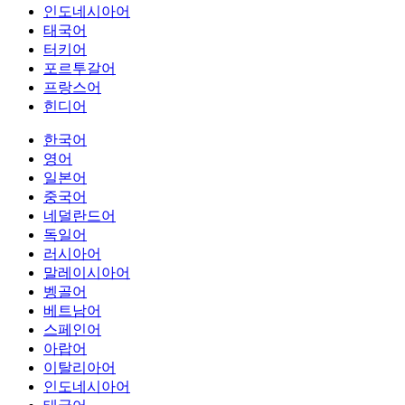
인도네시아어
태국어
터키어
포르투갈어
프랑스어
힌디어
한국어
영어
일본어
중국어
네덜란드어
독일어
러시아어
말레이시아어
벵골어
베트남어
스페인어
아랍어
이탈리아어
인도네시아어