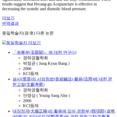
results suggest that Hwang-gu Acupuncture is effective in
decreasing the systolic and diastolic blood pressure.
더보기
번역결과
동일학술지(권/호) 다른 논문
「옥룡부(玉龍賦)」에 대한 연구(1)
경락경혈학회
박정균 ( Jung Kyun Bang )
2006
KCI등재
설사(泄瀉)의 사암침법(舍岩鍼法) 활용(活用)에 대한 문
헌고찰(文獻考察)
경락경혈학회
안영상 ( Young Sang Ahn )
2006
KCI등재
대장정격(大腸正格)의 활용에 있어 경항부 (頸項部) 결핵
(結核)의 진단의의(診斷意義)에 관한 문헌고찰(文獻考