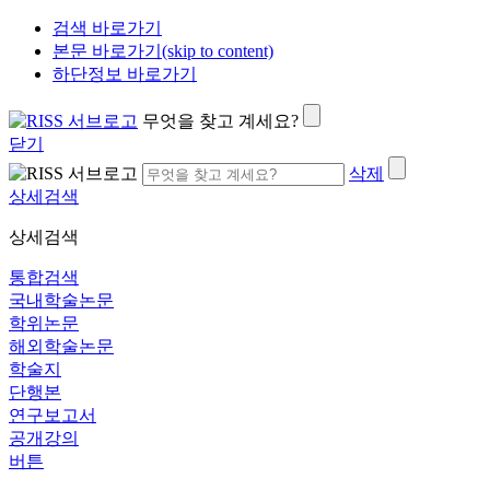
검색 바로가기
본문 바로가기(skip to content)
하단정보 바로가기
무엇을 찾고 계세요?
닫기
삭제
상세검색
상세검색
통합검색
국내학술논문
학위논문
해외학술논문
학술지
단행본
연구보고서
공개강의
버튼