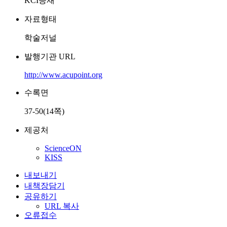
KCI등재
자료형태
학술저널
발행기관 URL
http://www.acupoint.org
수록면
37-50(14쪽)
제공처
ScienceON
KISS
내보내기
내책장담기
공유하기
URL 복사
오류접수