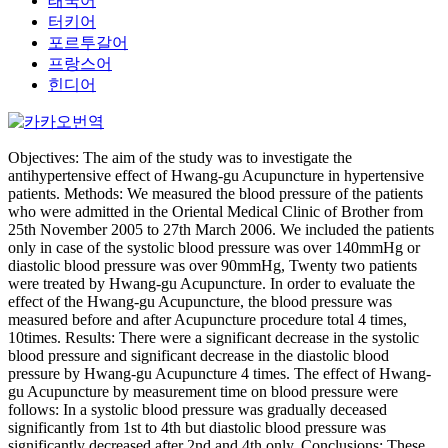
태국어
터키어
포르투갈어
프랑스어
힌디어
Objectives: The aim of the study was to investigate the
antihypertensive effect of Hwang-gu Acupuncture in hypertensive
patients. Methods: We measured the blood pressure of the patients
who were admitted in the Oriental Medical Clinic of Brother from
25th November 2005 to 27th March 2006. We included the patients
only in case of the systolic blood pressure was over 140mmHg or
diastolic blood pressure was over 90mmHg, Twenty two patients
were treated by Hwang-gu Acupuncture. In order to evaluate the
effect of the Hwang-gu Acupuncture, the blood pressure was
measured before and after Acupuncture procedure total 4 times,
10times. Results: There were a significant decrease in the systolic
blood pressure and significant decrease in the diastolic blood
pressure by Hwang-gu Acupuncture 4 times. The effect of Hwang-
gu Acupuncture by measurement time on blood pressure were
follows: In a systolic blood pressure was gradually deceased
significantly from 1st to 4th but diastolic blood pressure was
significantly decreased after 2nd and 4th only. Conclusions: These