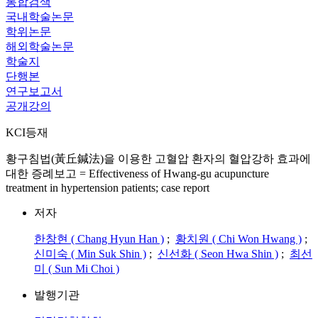
통합검색
국내학술논문
학위논문
해외학술논문
학술지
단행본
연구보고서
공개강의
KCI등재
황구침법(黃丘鍼法)을 이용한 고혈압 환자의 혈압강하 효과에
대한 증례보고 = Effectiveness of Hwang-gu acupuncture
treatment in hypertension patients; case report
저자
한창현 ( Chang Hyun Han )
;
황치원 ( Chi Won Hwang )
;
신미숙 ( Min Suk Shin )
;
신선화 ( Seon Hwa Shin )
;
최선
미 ( Sun Mi Choi )
발행기관