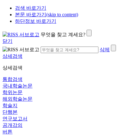
검색 바로가기
본문 바로가기(skip to content)
하단정보 바로가기
무엇을 찾고 계세요?
닫기
삭제
상세검색
상세검색
통합검색
국내학술논문
학위논문
해외학술논문
학술지
단행본
연구보고서
공개강의
버튼