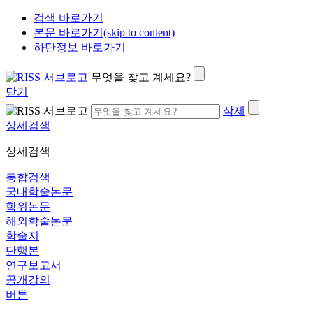
검색 바로가기
본문 바로가기(skip to content)
하단정보 바로가기
무엇을 찾고 계세요?
닫기
삭제
상세검색
상세검색
통합검색
국내학술논문
학위논문
해외학술논문
학술지
단행본
연구보고서
공개강의
버튼