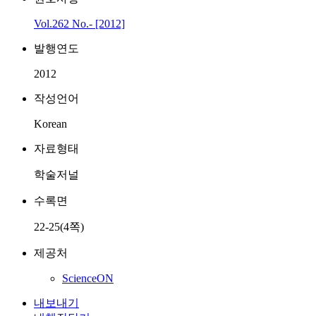
Vol.262 No.- [2012]
발행연도
2012
작성언어
Korean
자료형태
학술저널
수록면
22-25(4쪽)
제공처
ScienceON
내보내기