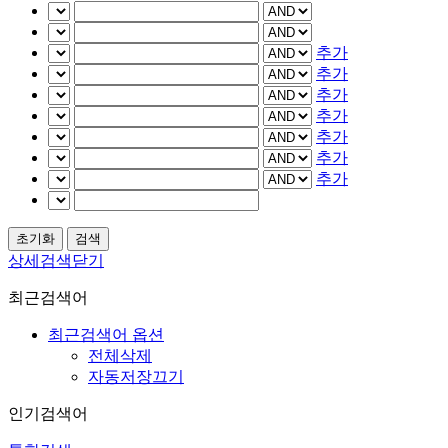
추가
추가
추가
추가
추가
추가
추가
상세검색닫기
최근검색어
최근검색어 옵션
전체삭제
자동저장끄기
인기검색어