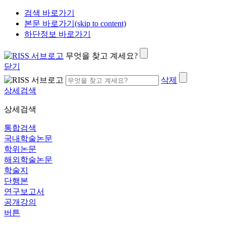
검색 바로가기
본문 바로가기(skip to content)
하단정보 바로가기
무엇을 찾고 계세요?
닫기
삭제
상세검색
상세검색
통합검색
국내학술논문
학위논문
해외학술논문
학술지
단행본
연구보고서
공개강의
버튼