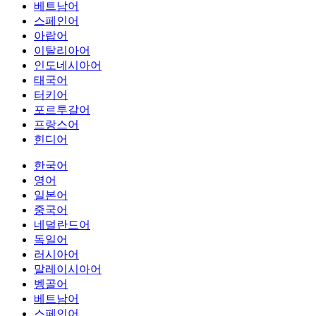
베트남어
스페인어
아랍어
이탈리아어
인도네시아어
태국어
터키어
포르투갈어
프랑스어
힌디어
한국어
영어
일본어
중국어
네덜란드어
독일어
러시아어
말레이시아어
벵골어
베트남어
스페인어