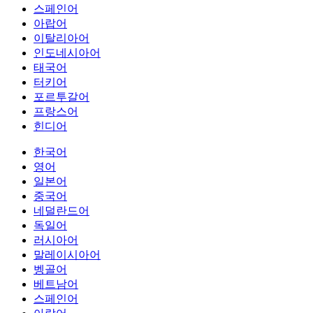
스페인어
아랍어
이탈리아어
인도네시아어
태국어
터키어
포르투갈어
프랑스어
힌디어
한국어
영어
일본어
중국어
네덜란드어
독일어
러시아어
말레이시아어
벵골어
베트남어
스페인어