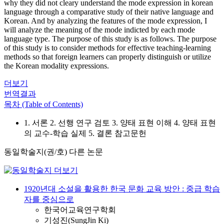
why they did not cleary understand the mode expression in korean
language through a comparative study of their native language and
Korean. And by analyzing the features of the mode expression, I
will analyze the meaning of the mode indicted by each mode
language type. The purpose of this study is as follows. The purpose
of this study is to consider methods for effective teaching-learning
methods so that foreign learners can properly distinguish or utilize
the Korean modality expressions.
더보기
번역결과
목차 (Table of Contents)
1. 서론 2. 선행 연구 검토 3. 양태 표현 이해 4. 양태 표현
의 교수-학습 실제 5. 결론 참고문헌
동일학술지(권/호) 다른 논문
1920년대 소설을 활용한 한국 문화 교육 방안 : 중급 학습
자를 중심으로
한국어교육연구학회
기성진(SungJin Ki)