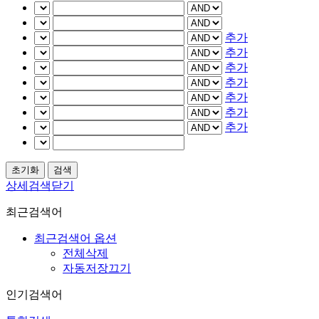
추가
추가
추가
추가
추가
추가
추가
상세검색닫기
최근검색어
최근검색어 옵션
전체삭제
자동저장끄기
인기검색어