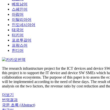
베트남어
스페인어
아랍어
이탈리아어
인도네시아어
태국어
터키어
포르투갈어
프랑스어
힌디어
The research infrastructure project for the ICT devices and device SW
this project is to support the IT device and device SW SMEs which hav
collaboration ecosystems. The purpose of this paper is to assess the ec
will be implemented according to the need of these days. The result of
analysis on the two factors, the revenue ratio by cost reduction and the 
더보기
번역결과
국문 초록 (Abstract)