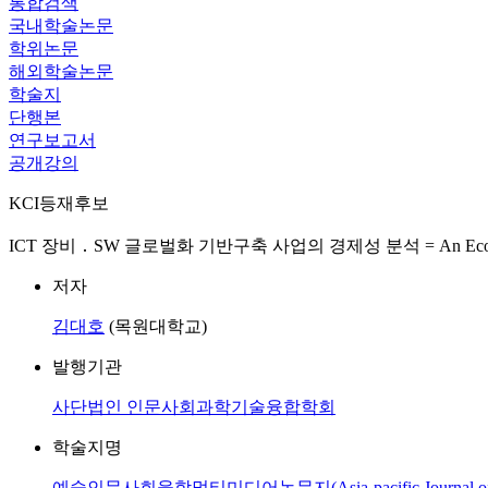
통합검색
국내학술논문
학위논문
해외학술논문
학술지
단행본
연구보고서
공개강의
KCI등재후보
ICT 장비 ․ SW 글로벌화 기반구축 사업의 경제성 분석 = An Economic Feasibili
저자
김대호
(목원대학교)
발행기관
사단법인 인문사회과학기술융합학회
학술지명
예술인문사회융합멀티미디어논문지(Asia-pacific Journal of Multimedi