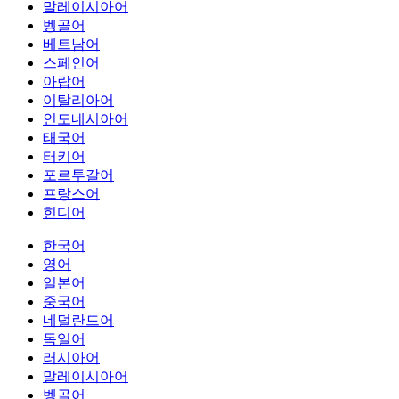
말레이시아어
벵골어
베트남어
스페인어
아랍어
이탈리아어
인도네시아어
태국어
터키어
포르투갈어
프랑스어
힌디어
한국어
영어
일본어
중국어
네덜란드어
독일어
러시아어
말레이시아어
벵골어