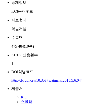
등재정보
KCI등재후보
자료형태
학술저널
수록면
475-484(10쪽)
KCI 피인용횟수
1
DOI식별코드
http://dx.doi.org/10.35873/ajmahs.2015.5.6.044
제공처
KCI
스콜라