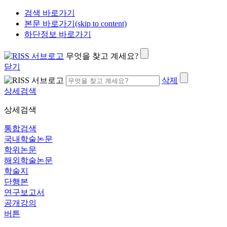
검색 바로가기
본문 바로가기(skip to content)
하단정보 바로가기
무엇을 찾고 계세요?
닫기
삭제
상세검색
상세검색
통합검색
국내학술논문
학위논문
해외학술논문
학술지
단행본
연구보고서
공개강의
버튼