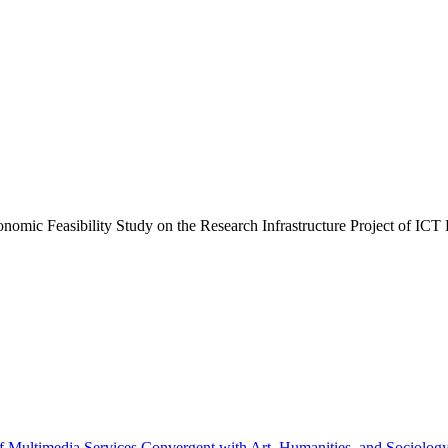
ty Study on the Research Infrastructure Project of ICT Dev
a Services Convergent with Art, Humanities, and Sociology