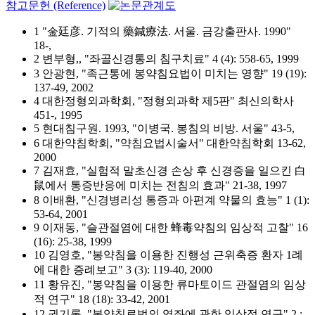
참고문헌 (Reference)
1 "金廷彦. 기적의 藥鍼療法. 서울. 금강출판사. 1990"
18-,
2 변부형,, "좌골신경통의 침구치료" 4 (4): 558-65, 1999
3 안광현, "족근통에 봉약침요법이 미치는 영향" 19 (19):
137-49, 2002
4 대한정형외과학회, "정형외과학 제5판" 최신의학사
451-, 1995
5 현대침구원. 1993, "이병국. 봉침의 비방. 서울" 43-5,
6 대한약침학회, "약침요법시술서" 대한약침학회 13-62,
2000
7 김재효, "실험적 말초신경 손상 후 신경증을 일으킨 白
鼠에서 통증반응에 미치는 전침의 효과" 21-38, 1997
8 이배환, "신경병리성 통증과 아편계 약물의 효능" 1 (1):
53-64, 2001
9 이재동, "슬관절염에 대한 蜂毒약침의 임상적 고찰" 16
(16): 25-38, 1999
10 김영호, "봉약침을 이용한 진행성 근위축증 환자 1례
에 대한 증례보고" 3 (3): 119-40, 2000
11 황유진, "봉약침을 이용한 류마토이드 관절염의 임상
적 연구" 18 (18): 33-42, 2001
12 권기록, "봉약침료법의 염좌에 관한 임상적 연구" 2 :