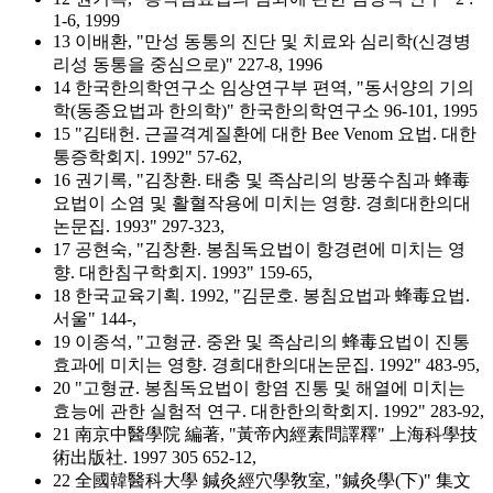
1-6, 1999
13 이배환, "만성 동통의 진단 및 치료와 심리학(신경병
리성 동통을 중심으로)" 227-8, 1996
14 한국한의학연구소 임상연구부 편역, "동서양의 기의
학(동종요법과 한의학)" 한국한의학연구소 96-101, 1995
15 "김태헌. 근골격계질환에 대한 Bee Venom 요법. 대한
통증학회지. 1992" 57-62,
16 권기록, "김창환. 태충 및 족삼리의 방풍수침과 蜂毒
요법이 소염 및 활혈작용에 미치는 영향. 경희대한의대
논문집. 1993" 297-323,
17 공현숙, "김창환. 봉침독요법이 항경련에 미치는 영
향. 대한침구학회지. 1993" 159-65,
18 한국교육기획. 1992, "김문호. 봉침요법과 蜂毒요법.
서울" 144-,
19 이종석, "고형균. 중완 및 족삼리의 蜂毒요법이 진통
효과에 미치는 영향. 경희대한의대논문집. 1992" 483-95,
20 "고형균. 봉침독요법이 항염 진통 및 해열에 미치는
효능에 관한 실험적 연구. 대한한의학회지. 1992" 283-92,
21 南京中醫學院 編著, "黃帝內經素問譯釋" 上海科學技
術出版社. 1997 305 652-12,
22 全國韓醫科大學 鍼灸經穴學敎室, "鍼灸學(下)" 集文