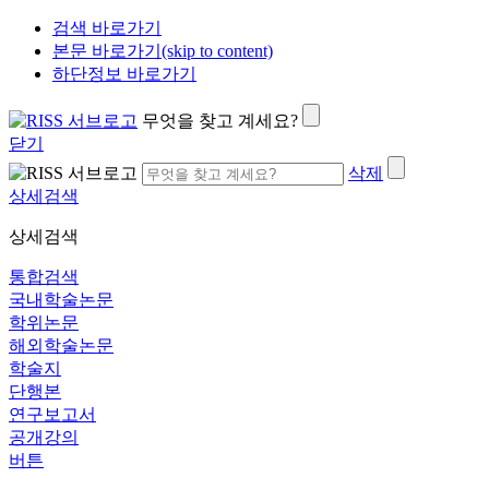
검색 바로가기
본문 바로가기(skip to content)
하단정보 바로가기
무엇을 찾고 계세요?
닫기
삭제
상세검색
상세검색
통합검색
국내학술논문
학위논문
해외학술논문
학술지
단행본
연구보고서
공개강의
버튼