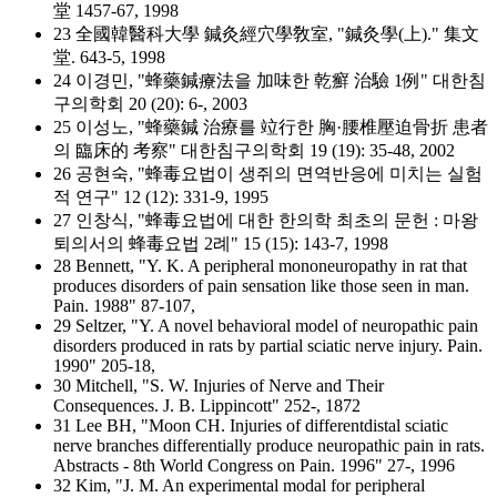
堂 1457-67, 1998
23 全國韓醫科大學 鍼灸經穴學敎室, "鍼灸學(上)." 集文
堂. 643-5, 1998
24 이경민, "蜂藥鍼療法을 加味한 乾癬 治驗 1例" 대한침
구의학회 20 (20): 6-, 2003
25 이성노, "蜂藥鍼 治療를 竝行한 胸·腰椎壓迫骨折 患者
의 臨床的 考察" 대한침구의학회 19 (19): 35-48, 2002
26 공현숙, "蜂毒요법이 생쥐의 면역반응에 미치는 실험
적 연구" 12 (12): 331-9, 1995
27 인창식, "蜂毒요법에 대한 한의학 최초의 문헌 : 마왕
퇴의서의 蜂毒요법 2례" 15 (15): 143-7, 1998
28 Bennett, "Y. K. A peripheral mononeuropathy in rat that
produces disorders of pain sensation like those seen in man.
Pain. 1988" 87-107,
29 Seltzer, "Y. A novel behavioral model of neuropathic pain
disorders produced in rats by partial sciatic nerve injury. Pain.
1990" 205-18,
30 Mitchell, "S. W. Injuries of Nerve and Their
Consequences. J. B. Lippincott" 252-, 1872
31 Lee BH, "Moon CH. Injuries of differentdistal sciatic
nerve branches differentially produce neuropathic pain in rats.
Abstracts - 8th World Congress on Pain. 1996" 27-, 1996
32 Kim, "J. M. An experimental modal for peripheral