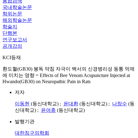
통합검색
국내학술논문
학위논문
해외학술논문
학술지
단행본
연구보고서
공개강의
KCI등재
환도혈(GB30) 봉독 약침 자극이 백서의 신경병리성 동통 억제
에 미치는 영향 = Effects of Bee Venom Acupuncture Injected at
Hwando(GB30) on Neuropathic Pain in Rats
저자
이동현
(동신대학교) ;
윤대환
(동신대학교) ;
나창수
(동
신대학교) ;
윤여충
(동신대학교)
발행기관
대한침구의학회