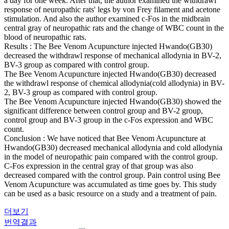
a day for one week. After that, the author examined the withdrawl
response of neuropathic rats' legs by von Frey filament and acetone
stimulation. And also the author examined c-Fos in the midbrain
central gray of neuropathic rats and the change of WBC count in the
blood of neuropathic rats.
Results : The Bee Venom Acupuncture injected Hwando(GB30)
decreased the withdrawl response of mechanical allodynia in BV-2,
BV-3 group as compared with control group.
The Bee Venom Acupuncture injected Hwando(GB30) decreased
the withdrawl response of chemical allodynia(cold allodynia) in BV-
2, BV-3 group as compared with control group.
The Bee Venom Acupuncture injected Hwando(GB30) showed the
significant difference between control group and BV-2 group,
control group and BV-3 group in the c-Fos expression and WBC
count.
Conclusion : We have noticed that Bee Venom Acupuncture at
Hwando(GB30) decreased mechanical allodynia and cold allodynia
in the model of neuropathic pain compared with the control group.
C-Fos expression in the central gray of that group was also
decreased compared with the control group. Pain control using Bee
Venom Acupuncture was accumulated as time goes by. This study
can be used as a basic resource on a study and a treatment of pain.
더보기
번역결과