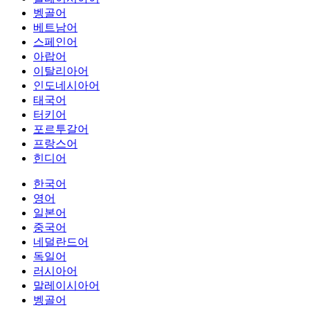
벵골어
베트남어
스페인어
아랍어
이탈리아어
인도네시아어
태국어
터키어
포르투갈어
프랑스어
힌디어
한국어
영어
일본어
중국어
네덜란드어
독일어
러시아어
말레이시아어
벵골어