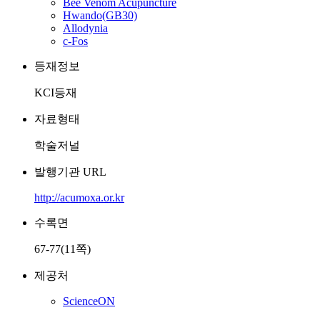
Bee Venom Acupuncture
Hwando(GB30)
Allodynia
c-Fos
등재정보
KCI등재
자료형태
학술저널
발행기관 URL
http://acumoxa.or.kr
수록면
67-77(11쪽)
제공처
ScienceON