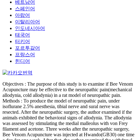
베트남어
스페인어
아랍어
이탈리아어
인도네시아어
태국어
터키어
포르투갈어
프랑스어
힌디어
Objectives : The purpose of this study is to examine if Bee Venom
Acupuncture may be effective to the neuropathic pain(mechanical
allodynia, cold allodynia) in a rat model of neuropathic pain.
Methods : To produce the model of neuropathic pain, under
isoflurane 2.5% anesthesia, tibial nerve and sural nerve was
resected. After the neuropathic surgery, the author examined if the
animals exhibited the behavioral signs of allodynia. The allodynia
was assessed by stimulating the medial malleolus with von Frey
filament and acetone. Three weeks after the neuropathic surgery,
Bee Venom Acupuncture was injected at Hwando(GB30) one time