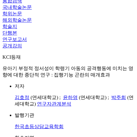
통합검색
국내학술논문
학위논문
해외학술논문
학술지
단행본
연구보고서
공개강의
KCI등재
유아기 부정적 정서성이 학령기 아동의 공격행동에 미치는 영
향에 대한 종단적 연구 : 집행기능 곤란의 매개효과
저자
김호정
(연세대학교) ;
윤하영
(연세대학교) ;
박주희
(연
세대학교)
연구자관계분석
발행기관
한국초등상담교육학회