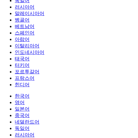
독일어
러시아어
말레이시아어
벵골어
베트남어
스페인어
아랍어
이탈리아어
인도네시아어
태국어
터키어
포르투갈어
프랑스어
힌디어
한국어
영어
일본어
중국어
네덜란드어
독일어
러시아어