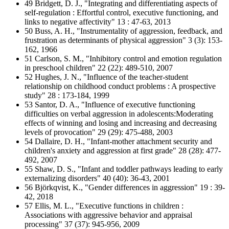
49 Bridgett, D. J., "Integrating and differentiating aspects of
self-regulation : Effortful control, executive functioning, and
links to negative affectivity" 13 : 47-63, 2013
50 Buss, A. H., "Instrumentality of aggression, feedback, and
frustration as determinants of physical aggression" 3 (3): 153-
162, 1966
51 Carlson, S. M., "Inhibitory control and emotion regulation
in preschool children" 22 (22): 489-510, 2007
52 Hughes, J. N., "Influence of the teacher-student
relationship on childhood conduct problems : A prospective
study" 28 : 173-184, 1999
53 Santor, D. A., "Influence of executive functioning
difficulties on verbal aggression in adolescents:Moderating
effects of winning and losing and increasing and decreasing
levels of provocation" 29 (29): 475-488, 2003
54 Dallaire, D. H., "Infant-mother attachment security and
children's anxiety and aggression at first grade" 28 (28): 477-
492, 2007
55 Shaw, D. S., "Infant and toddler pathways leading to early
externalizing disorders" 40 (40): 36-43, 2001
56 Björkqvist, K., "Gender differences in aggression" 19 : 39-
42, 2018
57 Ellis, M. L., "Executive functions in children :
Associations with aggressive behavior and appraisal
processing" 37 (37): 945-956, 2009