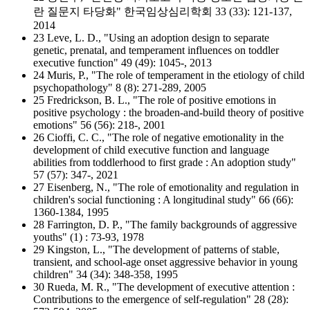
란 질문지 타당화" 한국임상심리학회 33 (33): 121-137,
2014
23 Leve, L. D., "Using an adoption design to separate
genetic, prenatal, and temperament influences on toddler
executive function" 49 (49): 1045-, 2013
24 Muris, P., "The role of temperament in the etiology of child
psychopathology" 8 (8): 271-289, 2005
25 Fredrickson, B. L., "The role of positive emotions in
positive psychology : the broaden-and-build theory of positive
emotions" 56 (56): 218-, 2001
26 Cioffi, C. C., "The role of negative emotionality in the
development of child executive function and language
abilities from toddlerhood to first grade : An adoption study"
57 (57): 347-, 2021
27 Eisenberg, N., "The role of emotionality and regulation in
children's social functioning : A longitudinal study" 66 (66):
1360-1384, 1995
28 Farrington, D. P., "The family backgrounds of aggressive
youths" (1) : 73-93, 1978
29 Kingston, L., "The development of patterns of stable,
transient, and school-age onset aggressive behavior in young
children" 34 (34): 348-358, 1995
30 Rueda, M. R., "The development of executive attention :
Contributions to the emergence of self-regulation" 28 (28):