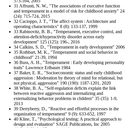
573-594, 2005
31 Affrunti, N. W., "The associations of executive function
and temperament in a model of risk for childhood anxiety" 24
(24): 715-724, 2015
32 Cacioppo, J. T., "The affect system : Architecture and
operating characteristics" 8 (8): 133-137, 1999
33 Rabinovitz, B. B., "Temperament, executive control, and
attention-deficit/hyperactivity disorder across early
development" 125 (125): 196-, 2016
34 Calkins, S. D., "Temperament in early development" 2006
35 Rothbart, M. K., "Temperament and social behavior in
childhood" 21-39, 1994
36 Buss, A. H., "Temperament : Early developing personality
traits" Lawrence Erlbaum 1984
37 Baker, E. R., "Socioeconomic status and early childhood
aggression : Moderation by theory of mind for relational, but
not physical, aggression" 190 (190): 1187-1201, 2020
38 White, B. A., "Self-regulation deficits explain the link
between reactive aggression and internalizing and
externalizing behavior problems in children" 35 (35): 1-9,
2013
39 Derryberry, D., "Reactive and effortful processes in the
organization of temperament" 9 (9): 633-652, 1997
40 Kline, T., "Psychological testing: A practical approach to
design and evaluation" SAGE Publications, Inc 2005