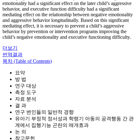
emotionality had a significant effect on the later child’s aggressive
behavior, and executive function difficulty had a significant
mediating effect on the relationship between negative emotionality
and aggressive behavior longitudinally. Based on this significant
mediating effect, it is necessary to prevent a child’s aggressive
behavior by prevention or intervention programs improving the
child’s negative emotionality and executive functioning difficulty.
더보기
번역결과
목차 (Table of Contents)
요약
방 법
연구 대상
측정 도구
자료 분석
결 과
연구 변인들의 일반적 경향
유아기 부정적 정서성과 학령기 아동의 공격행동 간 관
계에서 집행기능 곤란의 매개효과
논 의
참고문헌