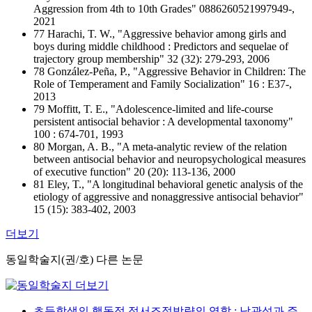
Aggression from 4th to 10th Grades" 0886260521997949-,
2021
77 Harachi, T. W., "Aggressive behavior among girls and
boys during middle childhood : Predictors and sequelae of
trajectory group membership" 32 (32): 279-293, 2006
78 González-Peña, P., "Aggressive Behavior in Children: The
Role of Temperament and Family Socialization" 16 : E37-,
2013
79 Moffitt, T. E., "Adolescence-limited and life-course
persistent antisocial behavior : A developmental taxonomy"
100 : 674-701, 1993
80 Morgan, A. B., "A meta-analytic review of the relation
between antisocial behavior and neuropsychological measures
of executive function" 20 (20): 113-136, 2000
81 Eley, T., "A longitudinal behavioral genetic analysis of the
etiology of aggressive and nonaggressive antisocial behavior"
15 (15): 383-402, 2003
더보기
동일학술지(권/호) 다른 논문
초등학생의 행동적 정서조절방략의 역할 : 낙관성과 주