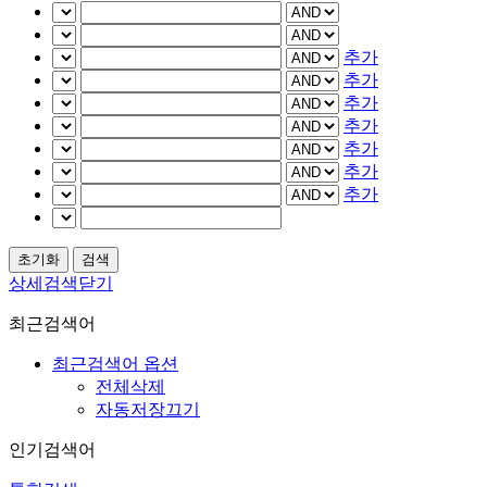
추가
추가
추가
추가
추가
추가
추가
상세검색닫기
최근검색어
최근검색어 옵션
전체삭제
자동저장끄기
인기검색어