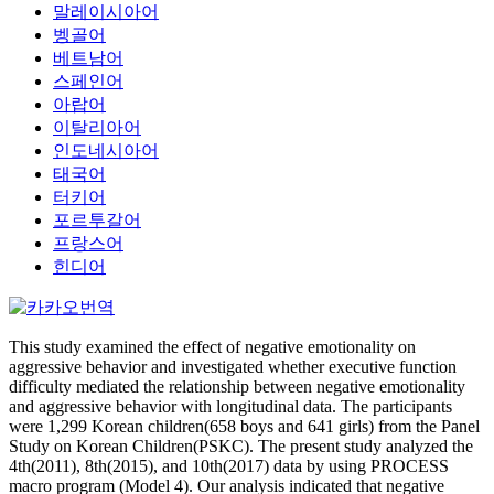
말레이시아어
벵골어
베트남어
스페인어
아랍어
이탈리아어
인도네시아어
태국어
터키어
포르투갈어
프랑스어
힌디어
This study examined the effect of negative emotionality on
aggressive behavior and investigated whether executive function
difficulty mediated the relationship between negative emotionality
and aggressive behavior with longitudinal data. The participants
were 1,299 Korean children(658 boys and 641 girls) from the Panel
Study on Korean Children(PSKC). The present study analyzed the
4th(2011), 8th(2015), and 10th(2017) data by using PROCESS
macro program (Model 4). Our analysis indicated that negative