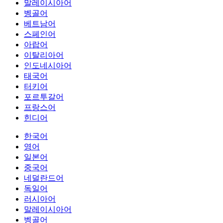
말레이시아어
벵골어
베트남어
스페인어
아랍어
이탈리아어
인도네시아어
태국어
터키어
포르투갈어
프랑스어
힌디어
한국어
영어
일본어
중국어
네덜란드어
독일어
러시아어
말레이시아어
벵골어