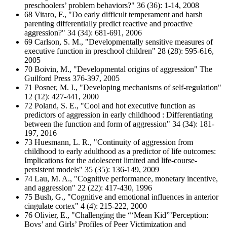
preschoolers’ problem behaviors?" 36 (36): 1-14, 2008
68 Vitaro, F., "Do early difficult temperament and harsh
parenting differentially predict reactive and proactive
aggression?" 34 (34): 681-691, 2006
69 Carlson, S. M., "Developmentally sensitive measures of
executive function in preschool children" 28 (28): 595-616,
2005
70 Boivin, M., "Developmental origins of aggression" The
Guilford Press 376-397, 2005
71 Posner, M. I., "Developing mechanisms of self-regulation"
12 (12): 427-441, 2000
72 Poland, S. E., "Cool and hot executive function as
predictors of aggression in early childhood : Differentiating
between the function and form of aggression" 34 (34): 181-
197, 2016
73 Huesmann, L. R., "Continuity of aggression from
childhood to early adulthood as a predictor of life outcomes:
Implications for the adolescent limited and life‐course‐
persistent models" 35 (35): 136-149, 2009
74 Lau, M. A., "Cognitive performance, monetary incentive,
and aggression" 22 (22): 417-430, 1996
75 Bush, G., "Cognitive and emotional influences in anterior
cingulate cortex" 4 (4): 215-222, 2000
76 Olivier, E., "Challenging the “‘Mean Kid”’Perception:
Boys’ and Girls’ Profiles of Peer Victimization and