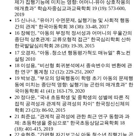
제가 집행기능에 미치는 영향: 어머니-유아 상호작용의
매개효과" 학습자중심교과교육학회 19 (19): 573-600,
2019
15 신나나, "유아기 수면문제, 실행기능 및 사회적 행동
간의 관계" 한국아동학회 38 (38): 33-48, 2017
16 장혜인, "아동의 부정적 정서성과 어머니의 우울간의
종단적 상호관계: 교류모형적 접근" 한국심리학회 산하
한국발달심리학회 28 (28): 19-39, 2015
17 오경자, "아동․청소년 행동평가척도 매뉴얼" 휴노컨
설팅 2010
18 이성용, "비선형 회귀분석에서 종속변수의 변환에 관
한 연구" 통계청 12 (12): 229-251, 2007
19 박보경, "부모의 양육행동이 학령 초기 아동의 문제행
동에 미치는 종단적 영향: 실행기능 곤란의 매개효과" 한
국아동학회 41 (41): 163-179, 2020
20 정다운, "국내 초등학생 및 중학생의 성별에 따른 직
접적 공격성과 관계적 공격성의 차이" 한국정신신체의
학회 23 (23): 86-92, 2015
21 최준섭, "관계적 공격성에 관한 최근 연구 동향과 과
제: 초등학생을 중심으로" 한국초등상담교육학회 18
(18): 401-415, 2019
22 송현주, "간편형 자기보고식 아동 청소년 집행기능 곤