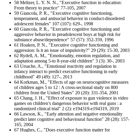
58 Meltzer, L. Y. N. N., "Executive function in education:
From theory to practice" 77-105, 2007
59 Giancola, P. R., "Executive cognitive functioning,
temperament, and antisocial behavior in conduct-disordered
adolescent females" 107 (107): 629-, 1998
60 Giancola, P. R., "Executive cognitive functioning and
aggressive behavior in preadolescent boys at high risk for
substance abuse/dependence" 57 (57): 352-359, 1996
61 Hoaken, P. N., "Executive cognitive functioning and
aggression: Is it an issue of impulsivity?" 29 (29): 15-30, 2003
62 Rydell, A. M., "Emotionality, emotion regulation, and
adaptation among 5-to 8-year-old children" 3 (3): 30-, 2003
63 Ursache, A., "Emotional reactivity and regulation in
infancy interact to predict executive functioning in early
childhood" 49 (49): 127-, 2013
64 Korkman, M., "Effects of age on neurocognitive measures
of children ages 5 to 12 : A cross-sectional study on 800
children from the United States" 20 (20): 331-354, 2001
65 Chang, J. H., "Effect of exposure to gun violence in video
games on children’s dangerous behavior with real guns : a
randomized clinical trial" 2 (2): e194319-e194319, 2019
66 Lawson, K., "Early attention and negative emotionality
predict later cognitive and behavioural function" 28 (28): 157-
165, 2004
67 Hughes, C., "Does executive function matter for