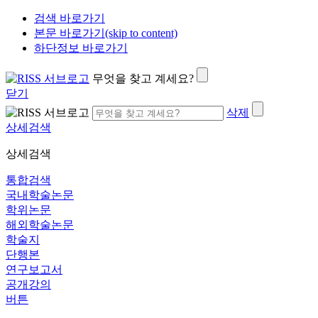
검색 바로가기
본문 바로가기(skip to content)
하단정보 바로가기
무엇을 찾고 계세요?
닫기
삭제
상세검색
상세검색
통합검색
국내학술논문
학위논문
해외학술논문
학술지
단행본
연구보고서
공개강의
버튼