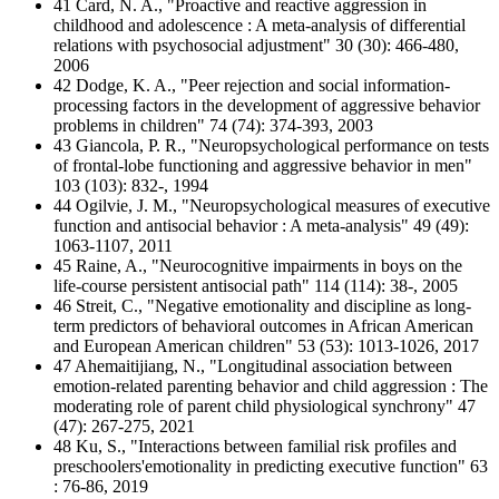
41 Card, N. A., "Proactive and reactive aggression in
childhood and adolescence : A meta-analysis of differential
relations with psychosocial adjustment" 30 (30): 466-480,
2006
42 Dodge, K. A., "Peer rejection and social information-
processing factors in the development of aggressive behavior
problems in children" 74 (74): 374-393, 2003
43 Giancola, P. R., "Neuropsychological performance on tests
of frontal-lobe functioning and aggressive behavior in men"
103 (103): 832-, 1994
44 Ogilvie, J. M., "Neuropsychological measures of executive
function and antisocial behavior : A meta-analysis" 49 (49):
1063-1107, 2011
45 Raine, A., "Neurocognitive impairments in boys on the
life-course persistent antisocial path" 114 (114): 38-, 2005
46 Streit, C., "Negative emotionality and discipline as long-
term predictors of behavioral outcomes in African American
and European American children" 53 (53): 1013-1026, 2017
47 Ahemaitijiang, N., "Longitudinal association between
emotion-related parenting behavior and child aggression : The
moderating role of parent child physiological synchrony" 47
(47): 267-275, 2021
48 Ku, S., "Interactions between familial risk profiles and
preschoolers'emotionality in predicting executive function" 63
: 76-86, 2019