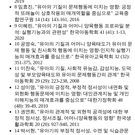
2019
8 임효진, "유아의 기질이 문제행동에 미치는 영향: 긍정
적 또래놀이 상호작용의 매개역할을 중심으로" 교육종
합연구원 14 (14): 143-161, 2016
9 이혜린, "유아의 기질과 어머니 양육행동 프로파일 분
석: 실행기능과의 관련성" 한국아동학회 41 (41): 1-13,
2020
10 공영숙, "유아의 기질과 어머니 양육태도가 유아의 문
제 행동 및 친사회적 행동에 미치는 영향-인지적 실행기
능의 매개효과를 중심으로-" 한국유아교육학회 32 (32):
351-375, 2012
11 이찬숙, "유아의 기질, 사회적 유능감, 감성지능, 도덕
성 및 부모양육태도와 유아의 문제행동간의 관계" 한국
아동학회 29 (29): 223-238, 2008
12 성미영, "유아의 긍정적, 부정적 정서성이 내면화 및
외현화 행동문제에 미치는 영향: 대인관계지능 및 개인
이해지능의 매개효과를 중심으로" 대한가정학회 48
(48): 39-49, 2010
13 권연희, "유아의 관계적 및 외현적 공격성에 대한 부
정적 정서성, 정서조절, 어머니양육행동의 영향" 한국생
활과학회 20 (20): 927-940, 2011
14 박서현, "유아기의 부정적 정서성, 수면 및 식습관문