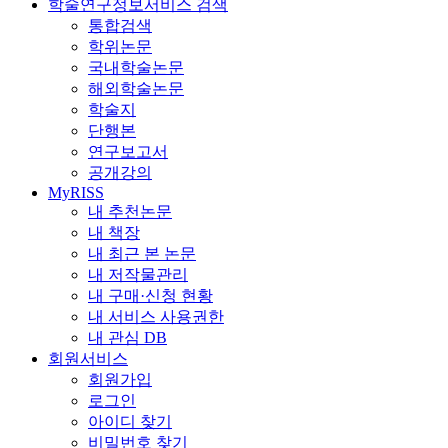
학술연구정보서비스 검색
통합검색
학위논문
국내학술논문
해외학술논문
학술지
단행본
연구보고서
공개강의
MyRISS
내 추천논문
내 책장
내 최근 본 논문
내 저작물관리
내 구매·신청 현황
내 서비스 사용권한
내 관심 DB
회원서비스
회원가입
로그인
아이디 찾기
비밀번호 찾기