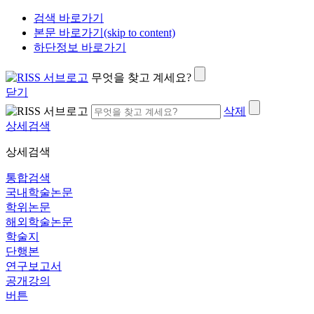
검색 바로가기
본문 바로가기(skip to content)
하단정보 바로가기
무엇을 찾고 계세요?
닫기
삭제
상세검색
상세검색
통합검색
국내학술논문
학위논문
해외학술논문
학술지
단행본
연구보고서
공개강의
버튼