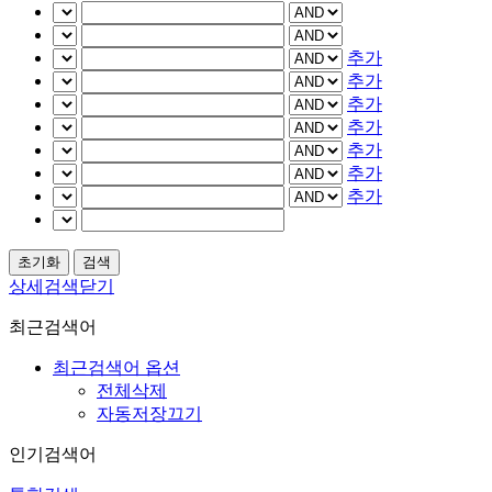
추가
추가
추가
추가
추가
추가
추가
상세검색닫기
최근검색어
최근검색어 옵션
전체삭제
자동저장끄기
인기검색어