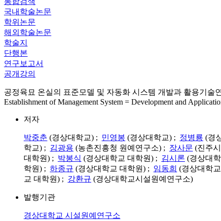
통합검색
국내학술논문
학위논문
해외학술논문
학술지
단행본
연구보고서
공개강의
공정육묘 온실의 표준모델 및 자동화 시스템 개발과 활용기술연구 5 : 제5장 공
Establishment of Management System = Development and Application
저자
박중춘
(경상대학교) ;
민영봉
(경상대학교) ;
정병룡
(경
학교) ;
김광용
(농촌진흥청 원예연구소) ;
장사문
(진주시
대학원) ;
박봉식
(경상대학교 대학원) ;
김시론
(경상대학
학원) ;
하종규
(경상대학교 대학원) ;
임동희
(경상대학교 
교 대학원) ;
강환규
(경상대학교시설원예연구소)
발행기관
경상대학교 시설원예연구소