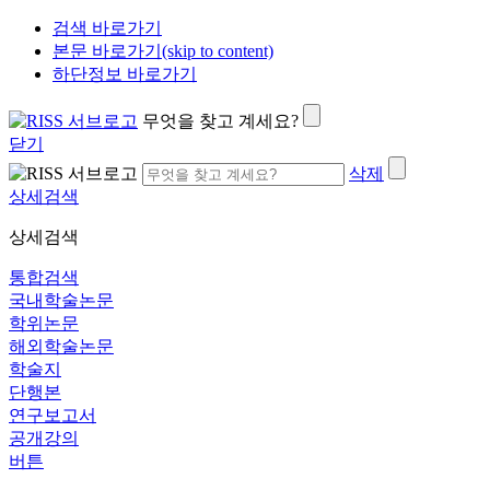
검색 바로가기
본문 바로가기(skip to content)
하단정보 바로가기
무엇을 찾고 계세요?
닫기
삭제
상세검색
상세검색
통합검색
국내학술논문
학위논문
해외학술논문
학술지
단행본
연구보고서
공개강의
버튼