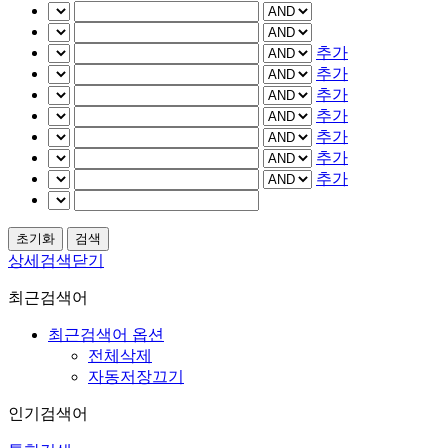
추가
추가
추가
추가
추가
추가
추가
상세검색닫기
최근검색어
최근검색어 옵션
전체삭제
자동저장끄기
인기검색어