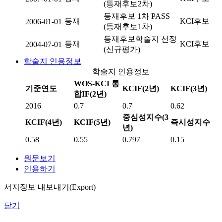
(등재후보2차)
등재후보 1차 PASS
등재
KCI후보
2006-01-01
(등재후보1차)
등재후보학술지 선정
등재
KCI후보
2004-07-01
(신규평가)
학술지 인용정보
학술지 인용정보
WOS-KCI 통
기준연도
KCIF(2년)
KCIF(3년)
합IF(2년)
2016
0.7
0.7
0.62
중심성지수(3
KCIF(4년)
KCIF(5년)
즉시성지수
년)
0.58
0.55
0.797
0.15
원문보기
인용하기
서지정보 내보내기(Export)
닫기