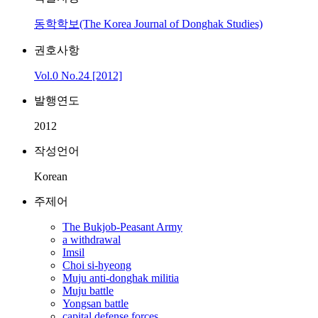
동학학보(The Korea Journal of Donghak Studies)
권호사항
Vol.0 No.24 [2012]
발행연도
2012
작성언어
Korean
주제어
The Bukjob-Peasant Army
a withdrawal
Imsil
Choi si-hyeong
Muju anti-donghak militia
Muju battle
Yongsan battle
capital defense forces