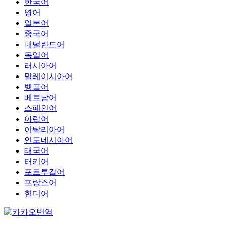
한국어
영어
일본어
중국어
네덜란드어
독일어
러시아어
말레이시아어
벵골어
베트남어
스페인어
아랍어
이탈리아어
인도네시아어
태국어
터키어
포르투갈어
프랑스어
힌디어