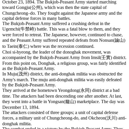
October 23, 1894. The Bukjob-Peasant Army started marching
toward Gongju(公州), which was then the state capital of
Chungcheong–do. They fought against the Japanese army and the
capital defense forces in many battles.
The Bukjob-Peasant Army suffered a crushing defeat in the
Ugemchi(牛禁峙) battle. This was a fatal blow to them, and they
were forced to retreat. The Japanese, however, continued to chase,
and the Peasant Army suffered repeated defeats from Nonsan(論山)
to Taein(泰仁) where was the recession continued.
Choi si-hyeong, the leader of the donoghak movement, was
accompanied by the Bukjob-Peasant Army from Imsil(壬實) district.
From this point on, Donghak, a religious group, was fairly identified
as the Bukjob-Peasant Army.
In Muju(茂州) district, the anti-donghak militia was obstructed the
Army's march. The muju anti-donghak militia was easily defeated
by the Bukjob-Peasant Army.
They arrived at the hometown Yeongdong(永同) district at a bad
time. The attackers had been descending one after another. At last,
they went into a battle in Yongsan(龍山) marketplace. The day was
December 13, 1894.
The attackers consisted of three groups; a unit of capital defense
forces, a military unit of Chungcheong-do, and Okcheon(沃川) anti-
donghak militia.
The combat ended in a victory by the Bukjob-Peasant Army. They