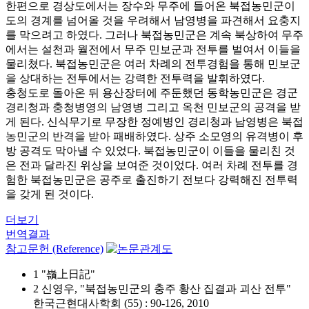
한편으로 경상도에서는 장수와 무주에 들어온 북접농민군이
도의 경계를 넘어올 것을 우려해서 남영병을 파견해서 요충지
를 막으려고 하였다. 그러나 북접농민군은 계속 북상하여 무주
에서는 설천과 월전에서 무주 민보군과 전투를 벌여서 이들을
물리쳤다. 북접농민군은 여러 차례의 전투경험을 통해 민보군
을 상대하는 전투에서는 강력한 전투력을 발휘하였다.
충청도로 돌아온 뒤 용산장터에 주둔했던 동학농민군은 경군
경리청과 충청병영의 남영병 그리고 옥천 민보군의 공격을 받
게 된다. 신식무기로 무장한 정예병인 경리청과 남영병은 북접
농민군의 반격을 받아 패배하였다. 상주 소모영의 유격병이 후
방 공격도 막아낼 수 있었다. 북접농민군이 이들을 물리친 것
은 전과 달라진 위상을 보여준 것이었다. 여러 차례 전투를 경
험한 북접농민군은 공주로 출진하기 전보다 강력해진 전투력
을 갖게 된 것이다.
더보기
번역결과
참고문헌 (Reference)
1 "嶺上日記"
2 신영우, "북접농민군의 충주 황산 집결과 괴산 전투"
한국근현대사학회 (55) : 90-126, 2010