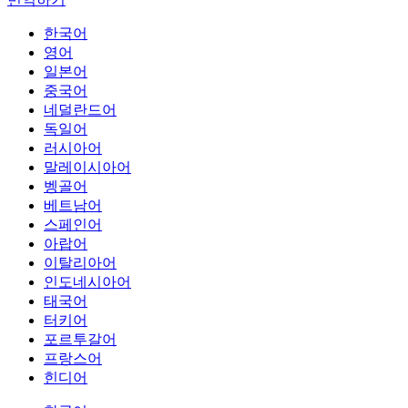
한국어
영어
일본어
중국어
네덜란드어
독일어
러시아어
말레이시아어
벵골어
베트남어
스페인어
아랍어
이탈리아어
인도네시아어
태국어
터키어
포르투갈어
프랑스어
힌디어