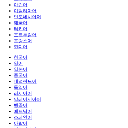
아랍어
이탈리아어
인도네시아어
태국어
터키어
포르투갈어
프랑스어
힌디어
한국어
영어
일본어
중국어
네덜란드어
독일어
러시아어
말레이시아어
벵골어
베트남어
스페인어
아랍어