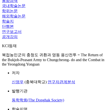
통합검색
국내학술논문
학위논문
해외학술논문
학술지
단행본
연구보고서
공개강의
KCI등재
북접농민군의 충청도 귀환과 영동 용산전투 = The Return of
the Bukjob-Peasant Army to Chungcheong- do and the Combat in
the Yeongdong Yongsan
저자
신영우
(충북대학교)
연구자관계분석
발행기관
동학학회(The Donghak Society)
학술지명