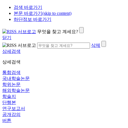
검색 바로가기
본문 바로가기(skip to content)
하단정보 바로가기
무엇을 찾고 계세요?
닫기
삭제
상세검색
상세검색
통합검색
국내학술논문
학위논문
해외학술논문
학술지
단행본
연구보고서
공개강의
버튼