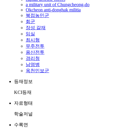
a military unit of Chungcheong-do
Okcheon anti-donghak militia
북접농민군
회군
장성 갈재
임실
최시형
무주전투
용산전투
경리청
남영병
옥천민보군
등재정보
KCI등재
자료형태
학술저널
수록면