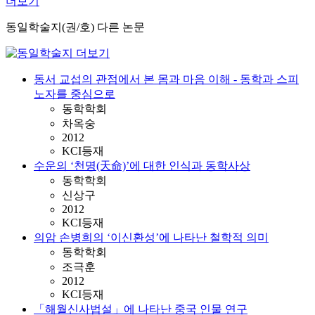
더보기
동일학술지(권/호) 다른 논문
동서 교섭의 관점에서 본 몸과 마음 이해 - 동학과 스피
노자를 중심으로
동학학회
차옥숭
2012
KCI등재
수운의 ‘천명(天命)’에 대한 인식과 동학사상
동학학회
신상구
2012
KCI등재
의암 손병희의 ‘이신환성’에 나타난 철학적 의미
동학학회
조극훈
2012
KCI등재
「해월신사법설」에 나타난 중국 인물 연구