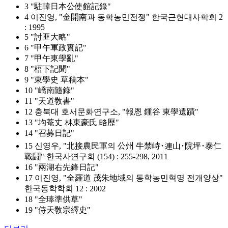
3 "駐韓日本公使館記錄"
4 이진영, "金開南과 동학농민전쟁" 한국근현대사학회 2
: 1995
5 "討匪大略"
6 "甲午軍政實記"
7 "甲午東學亂"
8 "梧下記聞"
9 "東學史 草稿本"
10 "嶠南隨錄"
11 "天道敎書"
12 충북대 호서문화연구소, "報恩 鍾谷 東學遺蹟"
13 "均菴丈 林東豪氏 略歷"
14 "召募日記"
15 신영우, "北接農民軍의 公州 牛禁峙･連山･院坪･泰仁
戰鬪" 한국사연구회 (154) : 255-298, 2011
16 "兩湖右先鋒日記"
17 이진영, "全羅道 茂朱地域의 동학농민혁명 전개양상"
한국동학학회 12 : 2002
18 "全琫準供草"
19 "侍天敎宗繹史"