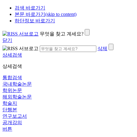
검색 바로가기
본문 바로가기(skip to content)
하단정보 바로가기
무엇을 찾고 계세요?
닫기
삭제
상세검색
상세검색
통합검색
국내학술논문
학위논문
해외학술논문
학술지
단행본
연구보고서
공개강의
버튼