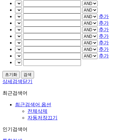
추가
추가
추가
추가
추가
추가
추가
상세검색닫기
최근검색어
최근검색어 옵션
전체삭제
자동저장끄기
인기검색어