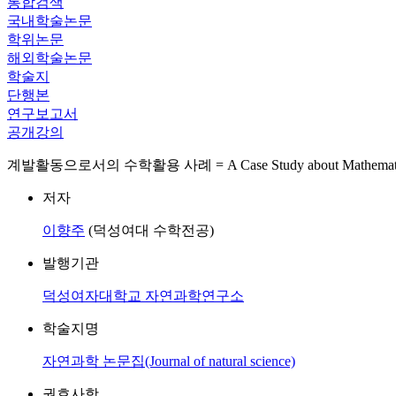
통합검색
국내학술논문
학위논문
해외학술논문
학술지
단행본
연구보고서
공개강의
계발활동으로서의 수학활용 사례 = A Case Study about Mathematics Applic
저자
이향주
(덕성여대 수학전공)
발행기관
덕성여자대학교 자연과학연구소
학술지명
자연과학 논문집(Journal of natural science)
권호사항