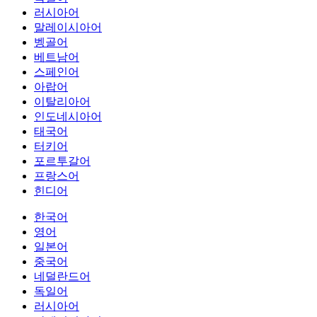
러시아어
말레이시아어
벵골어
베트남어
스페인어
아랍어
이탈리아어
인도네시아어
태국어
터키어
포르투갈어
프랑스어
힌디어
한국어
영어
일본어
중국어
네덜란드어
독일어
러시아어