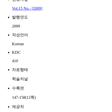
Vol.15 No.- [2009]
발행연도
2009
작성언어
Korean
KDC
410
자료형태
학술저널
수록면
147-158(12쪽)
제공처