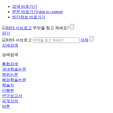
검색 바로가기
본문 바로가기(skip to content)
하단정보 바로가기
무엇을 찾고 계세요?
닫기
삭제
상세검색
상세검색
통합검색
국내학술논문
학위논문
해외학술논문
학술지
단행본
연구보고서
공개강의
버튼