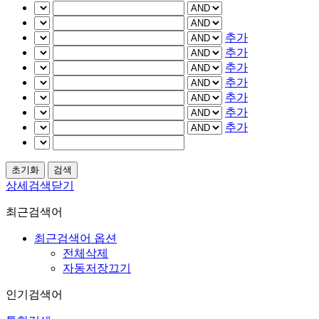
추가
추가
추가
추가
추가
추가
추가
상세검색닫기
최근검색어
최근검색어 옵션
전체삭제
자동저장끄기
인기검색어