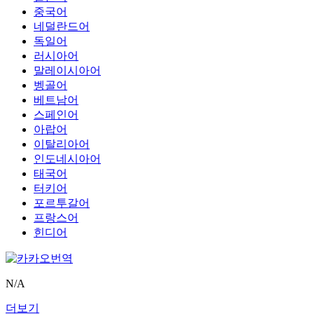
중국어
네덜란드어
독일어
러시아어
말레이시아어
벵골어
베트남어
스페인어
아랍어
이탈리아어
인도네시아어
태국어
터키어
포르투갈어
프랑스어
힌디어
N/A
더보기