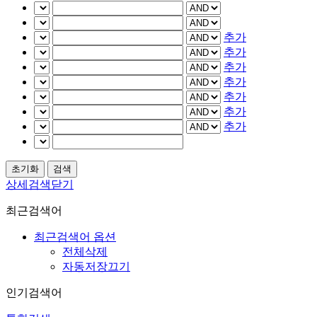
추가
추가
추가
추가
추가
추가
추가
상세검색닫기
최근검색어
최근검색어 옵션
전체삭제
자동저장끄기
인기검색어