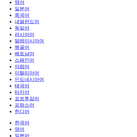
영어
일본어
중국어
네덜란드어
독일어
러시아어
말레이시아어
벵골어
베트남어
스페인어
아랍어
이탈리아어
인도네시아어
태국어
터키어
포르투갈어
프랑스어
힌디어
한국어
영어
일본어