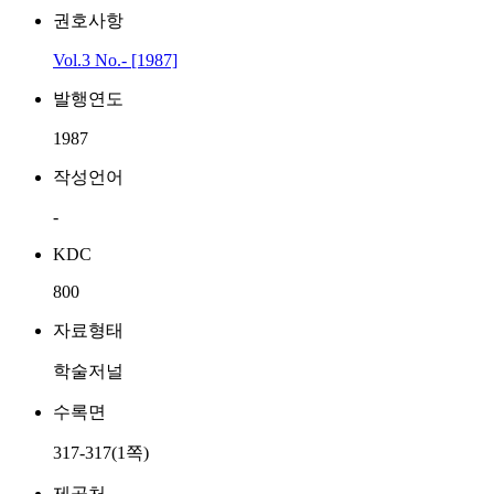
권호사항
Vol.3 No.- [1987]
발행연도
1987
작성언어
-
KDC
800
자료형태
학술저널
수록면
317-317(1쪽)
제공처