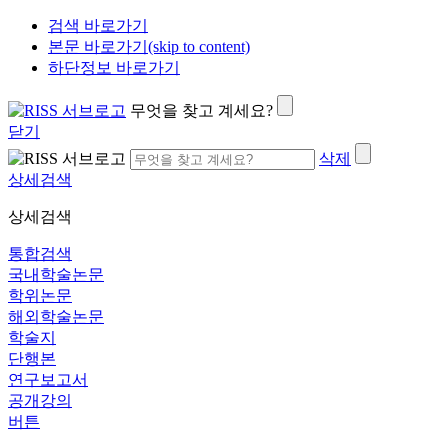
검색 바로가기
본문 바로가기(skip to content)
하단정보 바로가기
무엇을 찾고 계세요?
닫기
삭제
상세검색
상세검색
통합검색
국내학술논문
학위논문
해외학술논문
학술지
단행본
연구보고서
공개강의
버튼