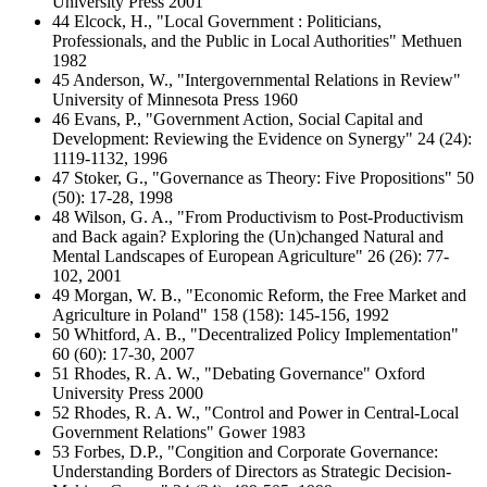
University Press 2001
44 Elcock, H., "Local Government : Politicians,
Professionals, and the Public in Local Authorities" Methuen
1982
45 Anderson, W., "Intergovernmental Relations in Review"
University of Minnesota Press 1960
46 Evans, P., "Government Action, Social Capital and
Development: Reviewing the Evidence on Synergy" 24 (24):
1119-1132, 1996
47 Stoker, G., "Governance as Theory: Five Propositions" 50
(50): 17-28, 1998
48 Wilson, G. A., "From Productivism to Post-Productivism
and Back again? Exploring the (Un)changed Natural and
Mental Landscapes of European Agriculture" 26 (26): 77-
102, 2001
49 Morgan, W. B., "Economic Reform, the Free Market and
Agriculture in Poland" 158 (158): 145-156, 1992
50 Whitford, A. B., "Decentralized Policy Implementation"
60 (60): 17-30, 2007
51 Rhodes, R. A. W., "Debating Governance" Oxford
University Press 2000
52 Rhodes, R. A. W., "Control and Power in Central-Local
Government Relations" Gower 1983
53 Forbes, D.P., "Congition and Corporate Governance:
Understanding Borders of Directors as Strategic Decision-