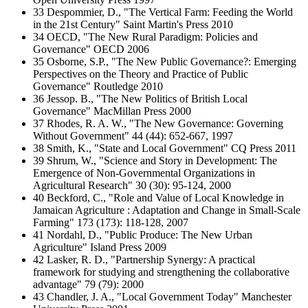
33 Despommier, D., "The Vertical Farm: Feeding the World
in the 21st Century" Saint Martin's Press 2010
34 OECD, "The New Rural Paradigm: Policies and
Governance" OECD 2006
35 Osborne, S.P., "The New Public Governance?: Emerging
Perspectives on the Theory and Practice of Public
Governance" Routledge 2010
36 Jessop. B., "The New Politics of British Local
Governance" MacMillan Press 2000
37 Rhodes, R. A. W., "The New Governance: Governing
Without Government" 44 (44): 652-667, 1997
38 Smith, K., "State and Local Government" CQ Press 2011
39 Shrum, W., "Science and Story in Development: The
Emergence of Non-Governmental Organizations in
Agricultural Research" 30 (30): 95-124, 2000
40 Beckford, C., "Role and Value of Local Knowledge in
Jamaican Agriculture : Adaptation and Change in Small-Scale
Farming" 173 (173): 118-128, 2007
41 Nordahl, D., "Public Produce: The New Urban
Agriculture" Island Press 2009
42 Lasker, R. D., "Partnership Synergy: A practical
framework for studying and strengthening the collaborative
advantage" 79 (79): 2000
43 Chandler, J. A., "Local Government Today" Manchester