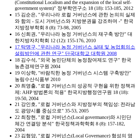
(Constitutional Localism and the expansion of the local self-
government system)" 정부학연구소 18 (18): 153-185, 2012
15 김순은, "우리나라 로컬 거버넌스에 관한 논의의 실제
와 함의 - 도시 거버넌스와 지방분권을 강조하며 -" 한국
지방정부학회 8 (8): 73-98, 2005
16 신희권, "우리나라 농정 거버넌스의 재구축 방안" 대
한지방자치학회 12 (12): 155-176, 2010
17 탁명구, "우리나라 농정 거버넌스 실태 및 농업회의소
설립방안에 관한 연구" 단국대학교 대학원 2008
18 김수석, "외국 농민단체의 농정참여제도 연구" 한국
농촌경제연구원 2004
19 이상학, "바람직한 농정 거버넌스 시스템 구축방안"
농림수산식품부 2010
20 최영출, "로컬 거버넌스의 성공적 구현을 위한 정책과
제: AHP 방법론의 적용" 한국지방행정연구원 18 (18):
19-50, 2004
21 강인호, "로컬 거버넌스와 지방정부의 책임성: 전라남
도 광양시를 중심으로" 35-53, 2005
22 최창현, "로컬 거버넌스(Local govermance)와 시민단
체간 연결망 분석" 한국정책과학학회 8 (8): 157-182,
2004
23 김형양, "로컬 거버넌스(Local Governance) 형성의 영