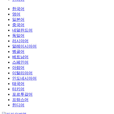
한국어
영어
일본어
중국어
네덜란드어
독일어
러시아어
말레이시아어
벵골어
베트남어
스페인어
아랍어
이탈리아어
인도네시아어
태국어
터키어
포르투갈어
프랑스어
힌디어