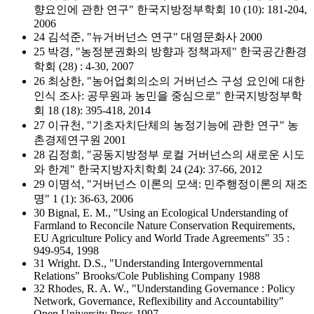
향요인에 관한 연구" 한국지방정부학회 10 (10): 181-204,
2006
24 김석준, "뉴거버넌스 연구" 대영문화사 2000
25 박경, "농정분권화의 방향과 정책과제" 한국공간환경
학회 (28) : 4-30, 2007
26 최상한, "농어업회의소의 거버넌스 구성 요인에 대한
인식 조사: 공무원과 농민을 중심으로" 한국지방정부학
회 18 (18): 395-418, 2014
27 이규천, "기초자치단체의 농정기능에 관한 연구" 농
촌경제연구원 2001
28 김정희, "공동지방정부 로컬 거버넌스의 새로운 시도
와 한계" 한국지방자치학회 24 (24): 37-66, 2012
29 이명석, "거버넌스 이론의 모색: 민주행정이론의 재조
명" 1 (1): 36-63, 2006
30 Bignal, E. M., "Using an Ecological Understanding of
Farmland to Reconcile Nature Conservation Requirements,
EU Agriculture Policy and World Trade Agreements" 35 :
949-954, 1998
31 Wright. D.S., "Understanding Intergovernmental
Relations" Brooks/Cole Publishing Company 1988
32 Rhodes, R. A. W., "Understanding Governance : Policy
Network, Governance, Reflexibility and Accountability"
Open University Press 1997