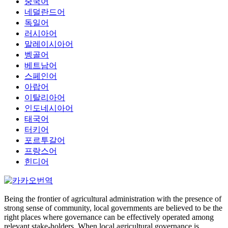
중국어
네덜란드어
독일어
러시아어
말레이시아어
벵골어
베트남어
스페인어
아랍어
이탈리아어
인도네시아어
태국어
터키어
포르투갈어
프랑스어
힌디어
Being the frontier of agricultural administration with the presence of
strong sense of community, local governments are believed to be the
right places where governance can be effectively operated among
relevant stake-holders. When local agricultural governance is