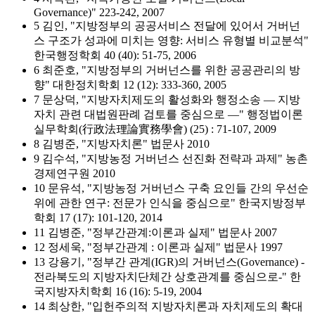
Governance)" 223-242, 2007
5 김인, "지방정부의 공공서비스 전달에 있어서 거버넌
스 구조가 성과에 미치는 영향: 서비스 유형별 비교분석"
한국행정학회 40 (40): 51-75, 2006
6 최준호, "지방정부의 거버넌스를 위한 공공관리의 방
향" 대한정치학회 12 (12): 333-360, 2005
7 문상덕, "지방자치제도의 활성화와 행정소송 ― 지방
자치 관련 대법원판례 검토를 중심으로 ―" 행정법이론
실무학회(行政法理論實務學會) (25) : 71-107, 2009
8 김병준, "지방자치론" 법문사 2010
9 김수석, "지방농정 거버넌스 선진화 전략과 과제" 농촌
경제연구원 2010
10 문유석, "지방농정 거버넌스 구축 요인들 간의 우선순
위에 관한 연구: 전문가 인식을 중심으로" 한국지방정부
학회 17 (17): 101-120, 2014
11 김병준, "정부간관계:이론과 실제" 법문사 2007
12 정세욱, "정부간관계 : 이론과 실제" 법문사 1997
13 강용기, "정부간 관계(IGR)의 거버넌스(Governance) -
전라북도의 지방자치단체간 상호관계를 중심으로-" 한
국지방자치학회 16 (16): 5-19, 2004
14 최상한, "입헌주의적 지방자치론과 자치제도의 확대