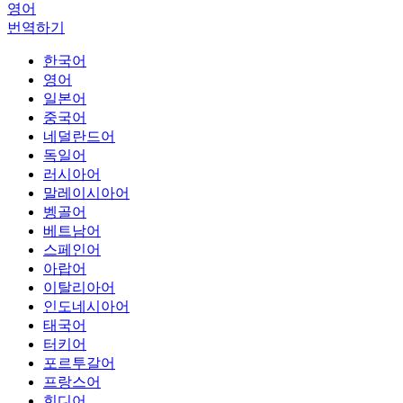
영어
번역하기
한국어
영어
일본어
중국어
네덜란드어
독일어
러시아어
말레이시아어
벵골어
베트남어
스페인어
아랍어
이탈리아어
인도네시아어
태국어
터키어
포르투갈어
프랑스어
힌디어