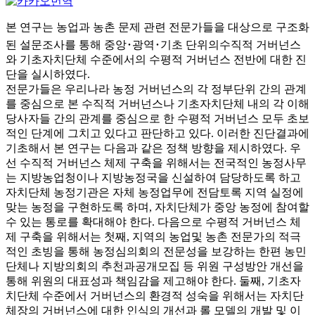
본 연구는 농업과 농촌 문제 관련 전문가들을 대상으로 구조화
된 설문조사를 통해 중앙･광역･기초 단위의수직적 거버넌스
와 기초자치단체 수준에서의 수평적 거버넌스 전반에 대한 진
단을 실시하였다.
전문가들은 우리나라 농정 거버넌스의 각 정부단위 간의 관계
를 중심으로 본 수직적 거버넌스나 기초자치단체 내의 각 이해
당사자들 간의 관계를 중심으로 한 수평적 거버넌스 모두 초보
적인 단계에 그치고 있다고 판단하고 있다. 이러한 진단결과에
기초해서 본 연구는 다음과 같은 정책 방향을 제시하였다. 우
선 수직적 거버넌스 체제 구축을 위해서는 전국적인 농정사무
는 지방농업청이나 지방농정국을 신설하여 담당하도록 하고
자치단체 농정기관은 자체 농정업무에 전담토록 지역 실정에
맞는 농정을 구현하도록 하며, 자치단체가 중앙 농정에 참여할
수 있는 통로를 확대해야 한다. 다음으로 수평적 거버넌스 체
제 구축을 위해서는 첫째, 지역의 농업및 농촌 전문가의 적극
적인 초빙을 통해 농정심의회의 전문성을 보강하는 한편 농민
단체나 지방의회의 추천과공개모집 등 위원 구성방안 개선을
통해 위원의 대표성과 책임감을 제고해야 한다. 둘째, 기초자
치단체 수준에서 거버넌스의 환경적 성숙을 위해서는 자치단
체장의 거버넌스에 대한 인식의 개선과 롤 모델의 개발 및 이