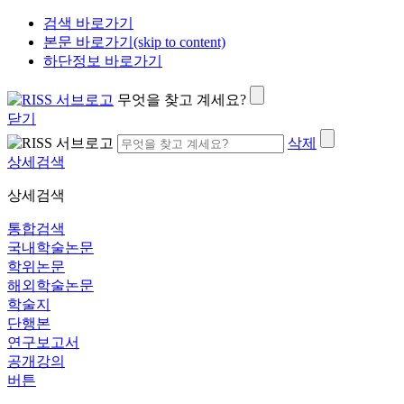
검색 바로가기
본문 바로가기(skip to content)
하단정보 바로가기
무엇을 찾고 계세요?
닫기
삭제
상세검색
상세검색
통합검색
국내학술논문
학위논문
해외학술논문
학술지
단행본
연구보고서
공개강의
버튼