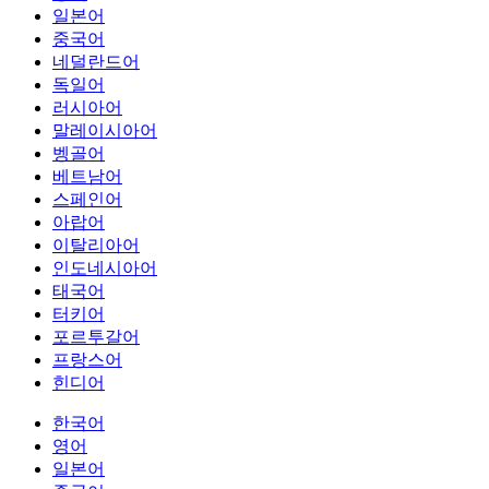
일본어
중국어
네덜란드어
독일어
러시아어
말레이시아어
벵골어
베트남어
스페인어
아랍어
이탈리아어
인도네시아어
태국어
터키어
포르투갈어
프랑스어
힌디어
한국어
영어
일본어