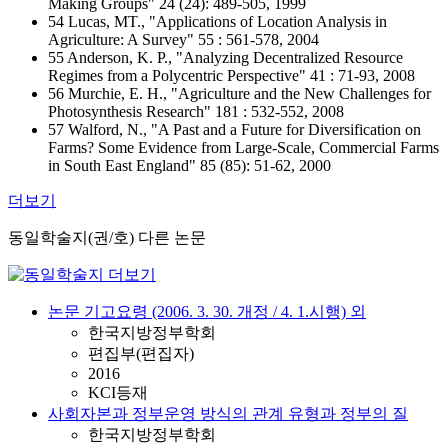
Making Groups" 24 (24): 489-505, 1999
54 Lucas, MT., "Applications of Location Analysis in
Agriculture: A Survey" 55 : 561-578, 2004
55 Anderson, K. P., "Analyzing Decentralized Resource
Regimes from a Polycentric Perspective" 41 : 71-93, 2008
56 Murchie, E. H., "Agriculture and the New Challenges for
Photosynthesis Research" 181 : 532-552, 2008
57 Walford, N., "A Past and a Future for Diversification on
Farms? Some Evidence from Large-Scale, Commercial Farms
in South East England" 85 (85): 51-62, 2000
더보기
동일학술지(권/호) 다른 논문
논문 기고요령 (2006. 3. 30. 개정 / 4. 1.시행) 외
한국지방정부학회
편집부(편집자)
2016
KCI등재
사회자본과 정부운영 방식의 관계 유형과 정부의 질
한국지방정부학회