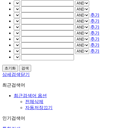
추가
추가
추가
추가
추가
추가
추가
상세검색닫기
최근검색어
최근검색어 옵션
전체삭제
자동저장끄기
인기검색어