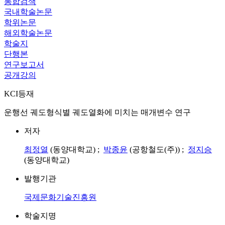
통합검색
국내학술논문
학위논문
해외학술논문
학술지
단행본
연구보고서
공개강의
KCI등재
운행선 궤도형식별 궤도열화에 미치는 매개변수 연구
저자
최정열
(동양대학교) ;
박종윤
(공항철도(주)) ;
정지승
(동양대학교)
발행기관
국제문화기술진흥원
학술지명