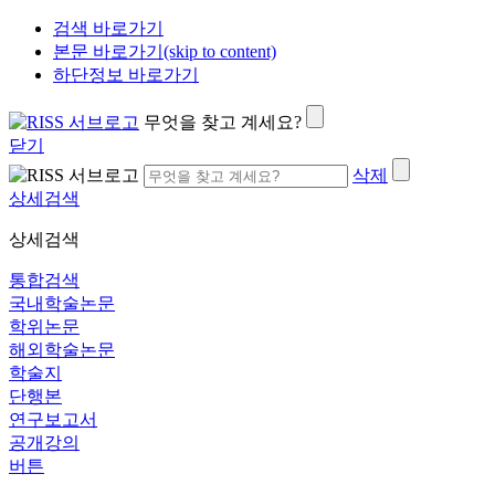
검색 바로가기
본문 바로가기(skip to content)
하단정보 바로가기
무엇을 찾고 계세요?
닫기
삭제
상세검색
상세검색
통합검색
국내학술논문
학위논문
해외학술논문
학술지
단행본
연구보고서
공개강의
버튼