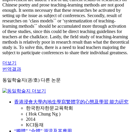
Chinese poetry and prose teaching-learning methods are not good
enough. It seems necessary that these researches be activated by
setting up the issue as subject of conferences. Secondly, result of
researches on ‘class models`` or ‘systematization of teaching-
learning methods`` should be accumulated more through activation
of these studies, since this could be direct teaching guidelines for
teachers at the chalkface. Lastly, the field study of teaching-learning
methods is relatively poor in research result than what the theoretical
study is. To solve this, there is a need to lead teachers majoring the
subject to participate conferences to share their individual greatness.
더보기
번역결과
동일학술지(권/호) 다른 논문
香港浸會大學內地生學寫繁體字的心態及學習 能力硏究
한국한자한문교육학회
( Hok Chung Ng )
2014
KCI등재
“獨體”,“合體” 源流及其應用