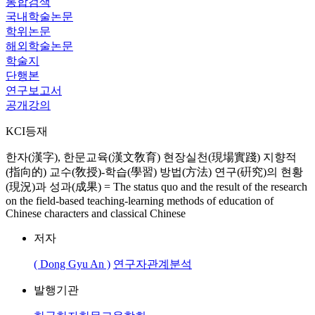
통합검색
국내학술논문
학위논문
해외학술논문
학술지
단행본
연구보고서
공개강의
KCI등재
한자(漢字), 한문교육(漢文敎育) 현장실천(現場實踐) 지향적
(指向的) 교수(敎授)-학습(學習) 방법(方法) 연구(硏究)의 현황
(現況)과 성과(成果) = The status quo and the result of the research
on the field-based teaching-learning methods of education of
Chinese characters and classical Chinese
저자
( Dong Gyu An )
연구자관계분석
발행기관