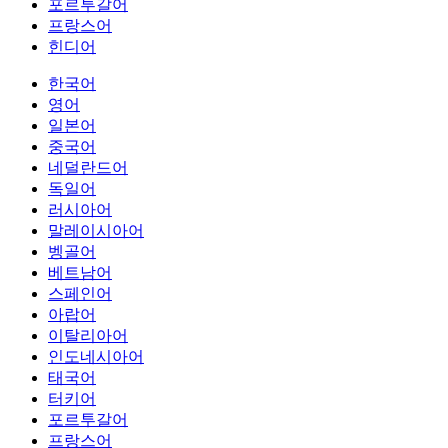
포르투갈어
프랑스어
힌디어
한국어
영어
일본어
중국어
네덜란드어
독일어
러시아어
말레이시아어
벵골어
베트남어
스페인어
아랍어
이탈리아어
인도네시아어
태국어
터키어
포르투갈어
프랑스어