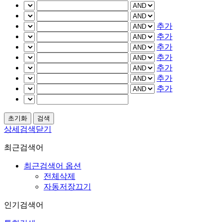
추가
추가
추가
추가
추가
추가
추가
상세검색닫기
최근검색어
최근검색어 옵션
전체삭제
자동저장끄기
인기검색어