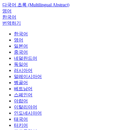
다국어 초록 (Multilingual Abstract)
영어
한국어
번역하기
한국어
영어
일본어
중국어
네덜란드어
독일어
러시아어
말레이시아어
벵골어
베트남어
스페인어
아랍어
이탈리아어
인도네시아어
태국어
터키어