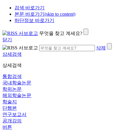
검색 바로가기
본문 바로가기(skip to content)
하단정보 바로가기
무엇을 찾고 계세요?
닫기
삭제
상세검색
상세검색
통합검색
국내학술논문
학위논문
해외학술논문
학술지
단행본
연구보고서
공개강의
버튼