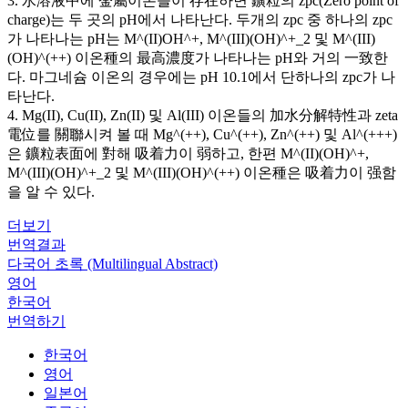
3. 水溶液中에 金屬이온들이 存在하면 鑛粒의 zpc(Zero point of
charge)는 두 곳의 pH에서 나타난다. 두개의 zpc 중 하나의 zpc
가 나타나는 pH는 M^(II)OH^+, M^(III)(OH)^+_2 및 M^(III)
(OH)^(++) 이온種의 最高濃度가 나타나는 pH와 거의 一致한
다. 마그네슘 이온의 경우에는 pH 10.1에서 단하나의 zpc가 나
타난다.
4. Mg(II), Cu(II), Zn(II) 및 Al(III) 이온들의 加水分解特性과 zeta
電位를 關聯시켜 볼 때 Mg^(++), Cu^(++), Zn^(++) 및 Al^(+++)
은 鑛粒表面에 對해 吸着力이 弱하고, 한편 M^(II)(OH)^+,
M^(III)(OH)^+_2 및 M^(III)(OH)^(++) 이온種은 吸着力이 强함
을 알 수 있다.
더보기
번역결과
다국어 초록 (Multilingual Abstract)
영어
한국어
번역하기
한국어
영어
일본어