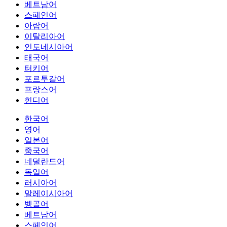
베트남어
스페인어
아랍어
이탈리아어
인도네시아어
태국어
터키어
포르투갈어
프랑스어
힌디어
한국어
영어
일본어
중국어
네덜란드어
독일어
러시아어
말레이시아어
벵골어
베트남어
스페인어