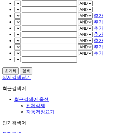
추가
추가
추가
추가
추가
추가
추가
상세검색닫기
최근검색어
최근검색어 옵션
전체삭제
자동저장끄기
인기검색어