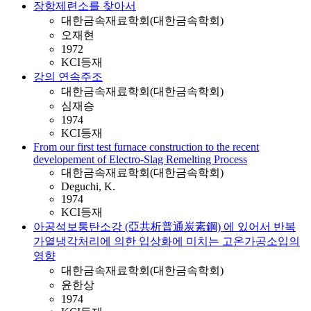
장항제련소를 찾아서
대한금속재료학회(대한금속학회)
오재현
1972
KCI등재
강의 연속주조
대한금속재료학회(대한금속학회)
심재승
1974
KCI등재
From our first test furnace construction to the recent
developement of Electro-Slag Remelting Process
대한금속재료학회(대한금속학회)
Deguchi, K.
1974
KCI등재
아공석보통탄소강 (亞共析普通炭素鋼) 에 있어서 반복
가열냉각처리에 의한 입상화에 미치는 고온가공소입의
영향
대한금속재료학회(대한금속학회)
윤한상
1974