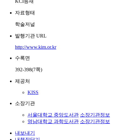
KCI등재
자료형태
학술저널
발행기관 URL
http://www.kim.or.kr
수록면
392-398(7쪽)
제공처
KISS
소장기관
서울대학교 중앙도서관
소장기관정보
영남대학교 과학도서관
소장기관정보
내보내기
내책장담기