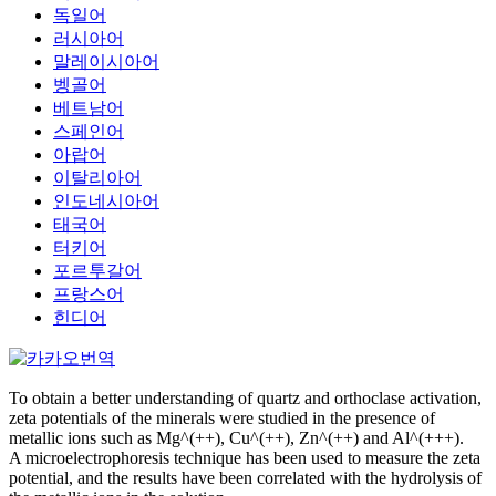
독일어
러시아어
말레이시아어
벵골어
베트남어
스페인어
아랍어
이탈리아어
인도네시아어
태국어
터키어
포르투갈어
프랑스어
힌디어
To obtain a better understanding of quartz and orthoclase activation,
zeta potentials of the minerals were studied in the presence of
metallic ions such as Mg^(++), Cu^(++), Zn^(++) and Al^(+++).
A microelectrophoresis technique has been used to measure the zeta
potential, and the results have been correlated with the hydrolysis of