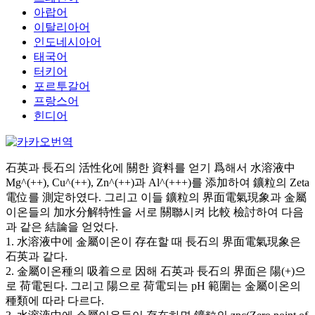
아랍어
이탈리아어
인도네시아어
태국어
터키어
포르투갈어
프랑스어
힌디어
石英과 長石의 活性化에 關한 資料를 얻기 爲해서 水溶液中
Mg^(++), Cu^(++), Zn^(++)과 Al^(+++)를 添加하여 鑛粒의 Zeta
電位를 測定하였다. 그리고 이들 鑛粒의 界面電氣現象과 金屬
이온들의 加水分解特性을 서로 關聯시켜 比較 檢討하여 다음
과 같은 結論을 얻었다.
1. 水溶液中에 金屬이온이 存在할 때 長石의 界面電氣現象은
石英과 같다.
2. 金屬이온種의 吸着으로 因해 石英과 長石의 界面은 陽(+)으
로 荷電된다. 그리고 陽으로 荷電되는 pH 範圍는 金屬이온의
種類에 따라 다르다.