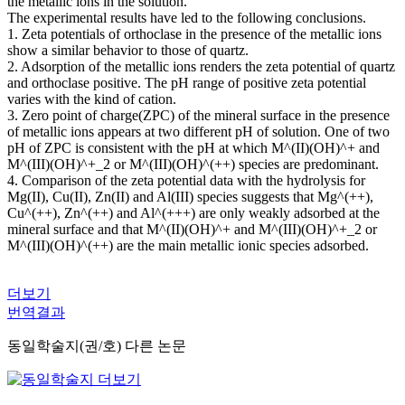
the metallic ions in the solution.
The experimental results have led to the following conclusions.
1. Zeta potentials of orthoclase in the presence of the metallic ions
show a similar behavior to those of quartz.
2. Adsorption of the metallic ions renders the zeta potential of quartz
and orthoclase positive. The pH range of positive zeta potential
varies with the kind of cation.
3. Zero point of charge(ZPC) of the mineral surface in the presence
of metallic ions appears at two different pH of solution. One of two
pH of ZPC is consistent with the pH at which M^(II)(OH)^+ and
M^(III)(OH)^+_2 or M^(III)(OH)^(++) species are predominant.
4. Comparison of the zeta potential data with the hydrolysis for
Mg(II), Cu(II), Zn(II) and Al(III) species suggests that Mg^(++),
Cu^(++), Zn^(++) and Al^(+++) are only weakly adsorbed at the
mineral surface and that M^(II)(OH)^+ and M^(III)(OH)^+_2 or
M^(III)(OH)^(++) are the main metallic ionic species adsorbed.
더보기
번역결과
동일학술지(권/호) 다른 논문