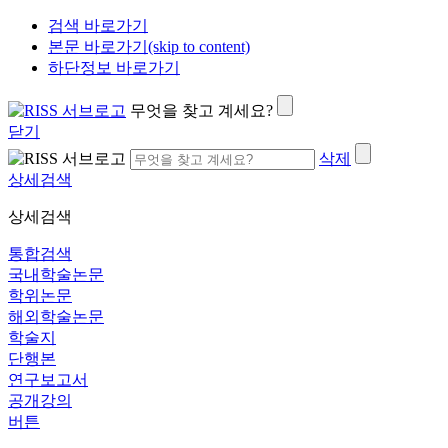
검색 바로가기
본문 바로가기(skip to content)
하단정보 바로가기
무엇을 찾고 계세요?
닫기
삭제
상세검색
상세검색
통합검색
국내학술논문
학위논문
해외학술논문
학술지
단행본
연구보고서
공개강의
버튼