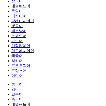
중국어
네덜란드어
독일어
러시아어
말레이시아어
벵골어
베트남어
스페인어
아랍어
이탈리아어
인도네시아어
태국어
터키어
포르투갈어
프랑스어
힌디어
한국어
영어
일본어
중국어
네덜란드어