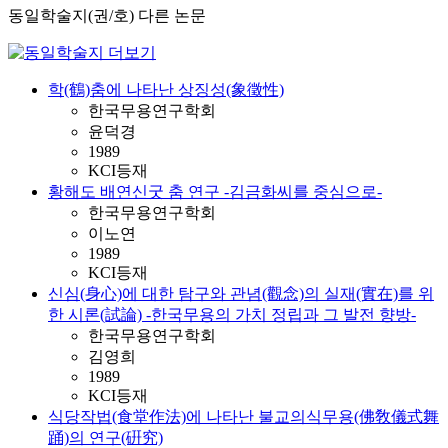
동일학술지(권/호) 다른 논문
학(鶴)춤에 나타난 상징성(象徵性)
한국무용연구학회
윤덕경
1989
KCI등재
황해도 배연신굿 춤 연구 -김금화씨를 중심으로-
한국무용연구학회
이노연
1989
KCI등재
신심(身心)에 대한 탐구와 관념(觀念)의 실재(實在)를 위
한 시론(試論) -한국무용의 가치 정립과 그 발전 향방-
한국무용연구학회
김영희
1989
KCI등재
식당작법(食堂作法)에 나타난 불교의식무용(佛敎儀式舞
踊)의 연구(硏究)