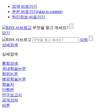
검색 바로가기
본문 바로가기(skip to content)
하단정보 바로가기
무엇을 찾고 계세요?
닫기
삭제
상세검색
상세검색
통합검색
국내학술논문
학위논문
해외학술논문
학술지
단행본
연구보고서
공개강의
버튼