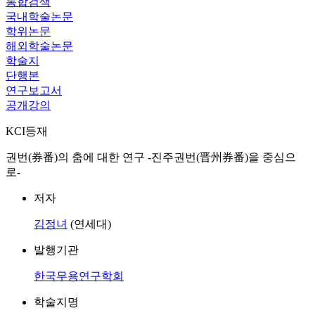
통합검색
국내학술논문
학위논문
해외학술논문
학술지
단행본
연구보고서
공개강의
KCI등재
권번(券番)의 춤에 대한 연구 -진주권번(晋州券番)을 중심으
로-
저자
김정녀
(연세대)
발행기관
한국무용연구학회
학술지명