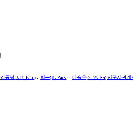
석
;
김종봉(J. B. Kim)
;
박근(K. Park)
;
나승우(S. W. Ra)
연구자관계