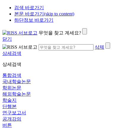
검색 바로가기
본문 바로가기(skip to content)
하단정보 바로가기
무엇을 찾고 계세요?
닫기
삭제
상세검색
상세검색
통합검색
국내학술논문
학위논문
해외학술논문
학술지
단행본
연구보고서
공개강의
버튼