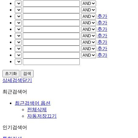
추가
추가
추가
추가
추가
추가
추가
상세검색닫기
최근검색어
최근검색어 옵션
전체삭제
자동저장끄기
인기검색어