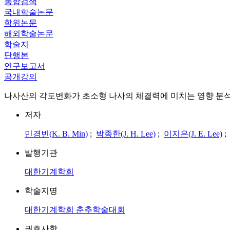
통합검색
국내학술논문
학위논문
해외학술논문
학술지
단행본
연구보고서
공개강의
나사산의 각도변화가 초소형 나사의 체결력에 미치는 영향 분
저자
민경빈(K. B. Min)
;
박종한(J. H. Lee)
;
이지은(J. E. Lee)
발행기관
대한기계학회
학술지명
대한기계학회 춘추학술대회
권호사항