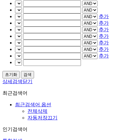
추가
추가
추가
추가
추가
추가
추가
상세검색닫기
최근검색어
최근검색어 옵션
전체삭제
자동저장끄기
인기검색어