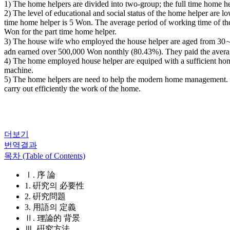
1) The home helpers are divided into two-group; the full time home 
2) The level of educational and social status of the home helper are
time home helper is 5 Won. The average period of working time of th
Won for the part time home helper.
3) The house wife who employed the house helper are aged from 30∼4
adn earned over 500,000 Won nonthly (80.43%). They paid the averag
4) The home employed house helper are equiped with a sufficient hom
machine.
5) The home helpers are need to help the modern home management
carry out efficiently the work of the home.
더보기
번역결과
목차 (Table of Contents)
Ⅰ. 序 論
1. 硏究의 必要性
2. 硏究問題
3. 用語의 定義
Ⅱ. 理論的 背景
Ⅲ. 硏究方法