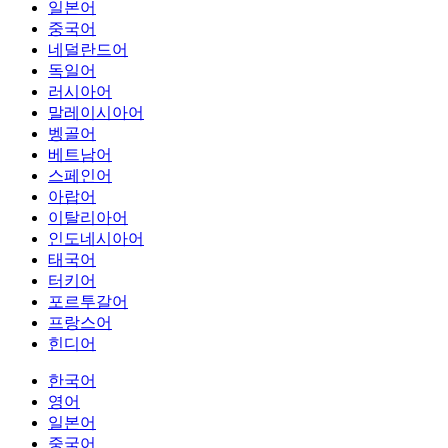
일본어
중국어
네덜란드어
독일어
러시아어
말레이시아어
벵골어
베트남어
스페인어
아랍어
이탈리아어
인도네시아어
태국어
터키어
포르투갈어
프랑스어
힌디어
한국어
영어
일본어
중국어