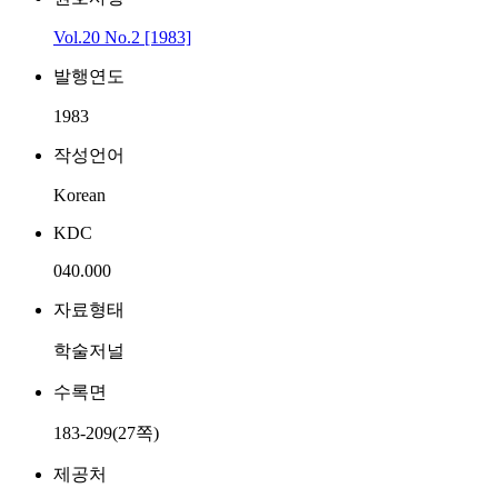
Vol.20 No.2 [1983]
발행연도
1983
작성언어
Korean
KDC
040.000
자료형태
학술저널
수록면
183-209(27쪽)
제공처