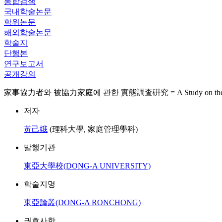
통합검색
국내학술논문
학위논문
해외학술논문
학술지
단행본
연구보고서
공개강의
家事協力者와 被協力家庭에 관한 實態調査硏究 = A Study on the Home H
저자
黃己娥
(理科大學, 家庭管理學科)
발행기관
東亞大學校(DONG-A UNIVERSITY)
학술지명
東亞論叢(DONG-A RONCHONG)
권호사항