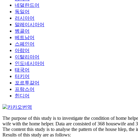
네덜란드어
독일어
러시아어
말레이시아어
벵골어
베트남어
스페인어
아랍어
이탈리아어
인도네시아어
태국어
터키어
포르투갈어
프랑스어
힌디어
The purpose of this study is to investigate the condition of home hel
wife with the home helper. Data are consisted of 368 housewife and 3
The content this study is to analyse the pattern of the house hlep, t
Results of this study are as follows: