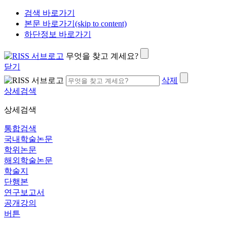
검색 바로가기
본문 바로가기(skip to content)
하단정보 바로가기
무엇을 찾고 계세요?
닫기
삭제
상세검색
상세검색
통합검색
국내학술논문
학위논문
해외학술논문
학술지
단행본
연구보고서
공개강의
버튼