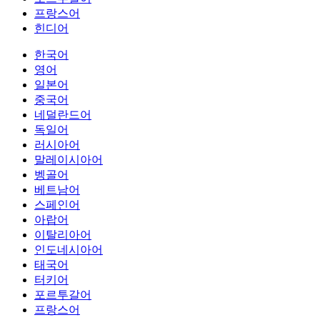
프랑스어
힌디어
한국어
영어
일본어
중국어
네덜란드어
독일어
러시아어
말레이시아어
벵골어
베트남어
스페인어
아랍어
이탈리아어
인도네시아어
태국어
터키어
포르투갈어
프랑스어