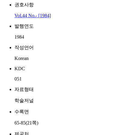
권호사항
Vol.44 No.- [1984]
발행연도
1984
작성언어
Korean
KDC
051
자료형태
학술저널
수록면
65-85(21쪽)
제공처