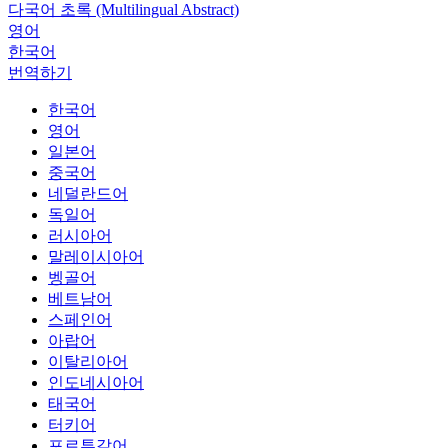
다국어 초록 (Multilingual Abstract)
영어
한국어
번역하기
한국어
영어
일본어
중국어
네덜란드어
독일어
러시아어
말레이시아어
벵골어
베트남어
스페인어
아랍어
이탈리아어
인도네시아어
태국어
터키어
포르투갈어