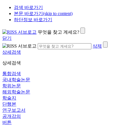
검색 바로가기
본문 바로가기(skip to content)
하단정보 바로가기
무엇을 찾고 계세요?
닫기
삭제
상세검색
상세검색
통합검색
국내학술논문
학위논문
해외학술논문
학술지
단행본
연구보고서
공개강의
버튼