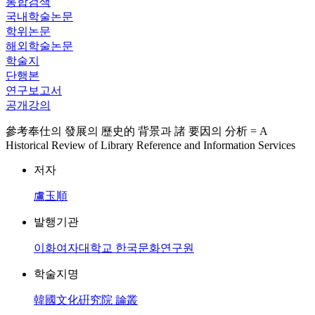
통합검색
국내학술논문
학위논문
해외학술논문
학술지
단행본
연구보고서
공개강의
參考奉仕의 發展의 歷史的 背景과 諸 要因의 分析 = A
Historical Review of Library Reference and Information Services
저자
盧玉順
발행기관
이화여자대학교 한국문화연구원
학술지명
韓國文化硏究院 論叢