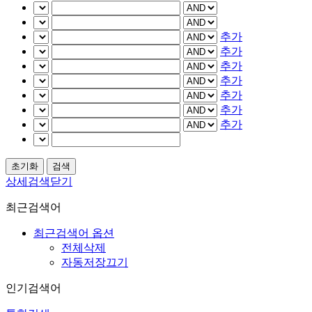
추가
추가
추가
추가
추가
추가
추가
상세검색닫기
최근검색어
최근검색어 옵션
전체삭제
자동저장끄기
인기검색어