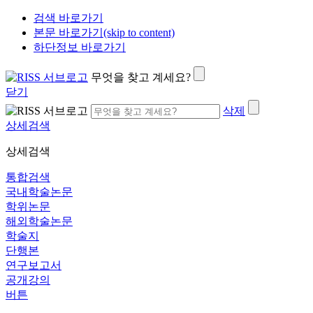
검색 바로가기
본문 바로가기(skip to content)
하단정보 바로가기
무엇을 찾고 계세요?
닫기
삭제
상세검색
상세검색
통합검색
국내학술논문
학위논문
해외학술논문
학술지
단행본
연구보고서
공개강의
버튼