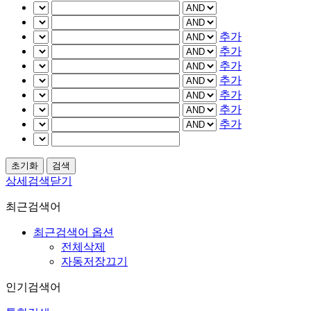
추가
추가
추가
추가
추가
추가
추가
상세검색닫기
최근검색어
최근검색어 옵션
전체삭제
자동저장끄기
인기검색어