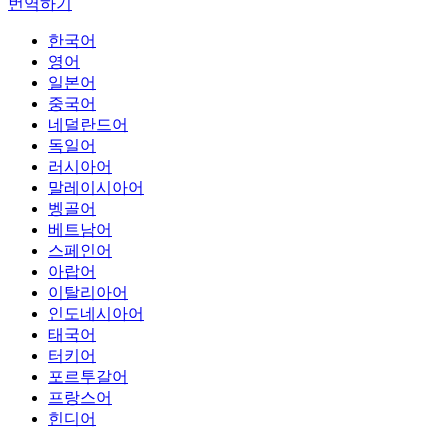
번역하기
한국어
영어
일본어
중국어
네덜란드어
독일어
러시아어
말레이시아어
벵골어
베트남어
스페인어
아랍어
이탈리아어
인도네시아어
태국어
터키어
포르투갈어
프랑스어
힌디어