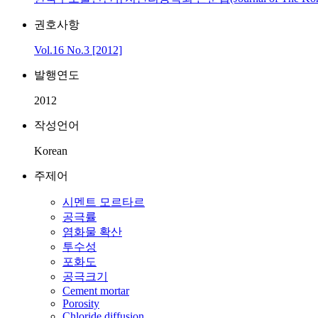
권호사항
Vol.16 No.3 [2012]
발행연도
2012
작성언어
Korean
주제어
시멘트 모르타르
공극률
염화물 확산
투수성
포화도
공극크기
Cement mortar
Porosity
Chloride diffusion