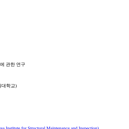
에 관한 연구
원대학교)
 for Structural Maintenance and Inspection)