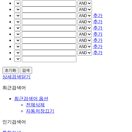
추가
추가
추가
추가
추가
추가
추가
상세검색닫기
최근검색어
최근검색어 옵션
전체삭제
자동저장끄기
인기검색어