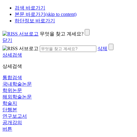
검색 바로가기
본문 바로가기(skip to content)
하단정보 바로가기
무엇을 찾고 계세요?
닫기
삭제
상세검색
상세검색
통합검색
국내학술논문
학위논문
해외학술논문
학술지
단행본
연구보고서
공개강의
버튼