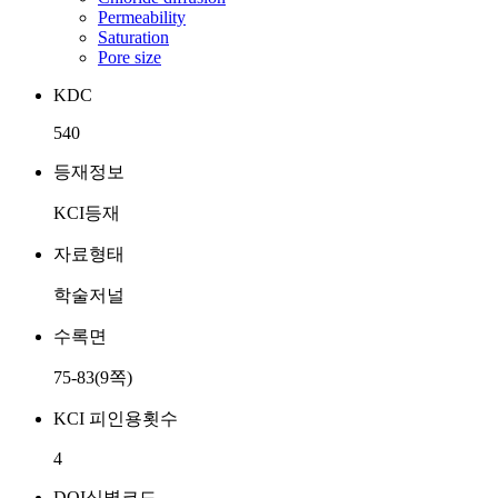
Permeability
Saturation
Pore size
KDC
540
등재정보
KCI등재
자료형태
학술저널
수록면
75-83(9쪽)
KCI 피인용횟수
4
DOI식별코드