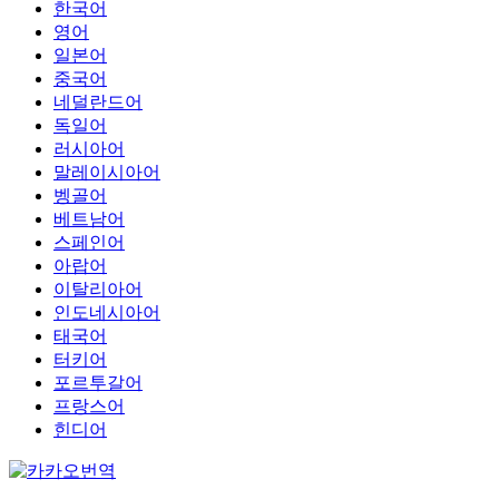
한국어
영어
일본어
중국어
네덜란드어
독일어
러시아어
말레이시아어
벵골어
베트남어
스페인어
아랍어
이탈리아어
인도네시아어
태국어
터키어
포르투갈어
프랑스어
힌디어