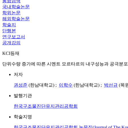
통합검색
국내학술논문
학위논문
해외학술논문
학술지
단행본
연구보고서
공개강의
KCI등재
단위수량 증가에 따른 시멘트 모르타르의 내구성능과 공극분포
저자
권성준
(한남대학교) ;
이학수
(한남대학교) ;
박선규
(목
발행기관
한국구조물진단유지관리공학회
학술지명
한국구조물진단유지관리공학회 논문집(Journal of The Korea Institute