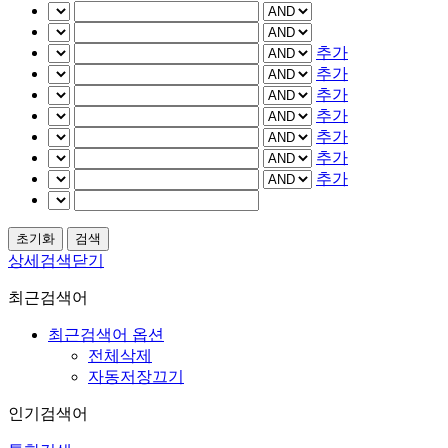
추가
추가
추가
추가
추가
추가
추가
상세검색닫기
최근검색어
최근검색어 옵션
전체삭제
자동저장끄기
인기검색어