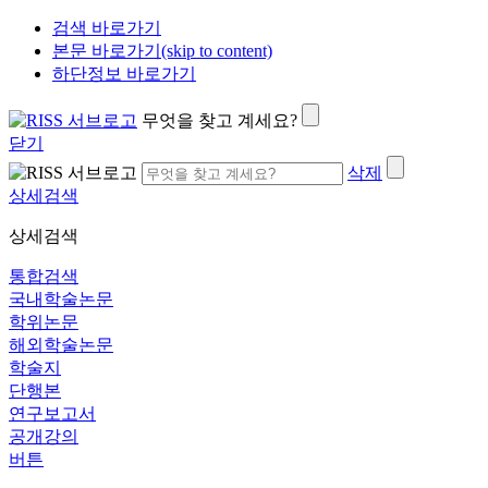
검색 바로가기
본문 바로가기(skip to content)
하단정보 바로가기
무엇을 찾고 계세요?
닫기
삭제
상세검색
상세검색
통합검색
국내학술논문
학위논문
해외학술논문
학술지
단행본
연구보고서
공개강의
버튼