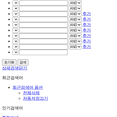
추가
추가
추가
추가
추가
추가
추가
상세검색닫기
최근검색어
최근검색어 옵션
전체삭제
자동저장끄기
인기검색어