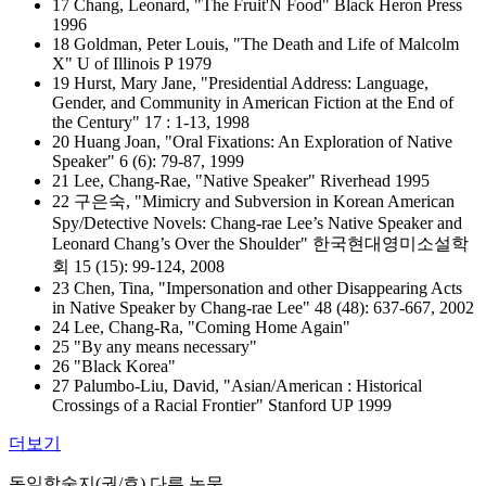
17 Chang, Leonard, "The Fruit'N Food" Black Heron Press
1996
18 Goldman, Peter Louis, "The Death and Life of Malcolm
X" U of Illinois P 1979
19 Hurst, Mary Jane, "Presidential Address: Language,
Gender, and Community in American Fiction at the End of
the Century" 17 : 1-13, 1998
20 Huang Joan, "Oral Fixations: An Exploration of Native
Speaker" 6 (6): 79-87, 1999
21 Lee, Chang-Rae, "Native Speaker" Riverhead 1995
22 구은숙, "Mimicry and Subversion in Korean American
Spy/Detective Novels: Chang-rae Lee’s Native Speaker and
Leonard Chang’s Over the Shoulder" 한국현대영미소설학
회 15 (15): 99-124, 2008
23 Chen, Tina, "Impersonation and other Disappearing Acts
in Native Speaker by Chang-rae Lee" 48 (48): 637-667, 2002
24 Lee, Chang-Ra, "Coming Home Again"
25 "By any means necessary"
26 "Black Korea"
27 Palumbo-Liu, David, "Asian/American : Historical
Crossings of a Racial Frontier" Stanford UP 1999
더보기
동일학술지(권/호) 다른 논문