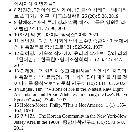
아시아계 이민자들"
8 김진경, "언어의 도시와 이방인들: 이창래의 『네이티
브 스피커』 연구" 미국소설학회 26 (26): 5-26, 2019
9 황혜성, "마틴 루터 킹과 말콤 엑스: 그들은 영원한 라
이벌인가" 14 : 75-99, 2001
10 캐시 박 홍, "마이너 필링스" 마티 2021
11 윤인진, "다인종 사회에서의 소수민족관계: 미국에서
의 한흑갈등을 중심으로" 31 : 529-562, 1997
12 최하영, "기술적 작가에서 윤리적 작가로 - 창래 리의
『원어민』" 한국현대영미소설학회 21 (21): 425-447,
2014
13 김혜윤, "‘재현하지 않고 재현하는’ 백인성의 자장과
한흑갈등 : 『식료품점』과 『너의 집이 대가를 치를 것
이다』를 중심으로" 인문학 연구소 (10) : 133-162, 2022
14 Engles, Tim, "‘Visions of Me in the Whitest Raw Light:
Assimilation and Doxic Whiteness in Chang-rae Lee's Native
Speaker" 4 (4): 27-48, 1997
15 Holden-Moses, Philip, "This is Not America" 1 (1): 155-
162, 1993
16 민병갑, "The Korean Community in the New York-New
Jersey Area in the 1980s" 중앙사학연구소 (36) : 573-640,
2012