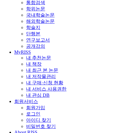
통합검색
학위논문
국내학술논문
해외학술논문
학술지
단행본
연구보고서
공개강의
MyRISS
내 추천논문
내 책장
내 최근 본 논문
내 저작물관리
내 구매·신청 현황
내 서비스 사용권한
내 관심 DB
회원서비스
회원가입
로그인
아이디 찾기
비밀번호 찾기
About RISS