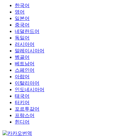
한국어
영어
일본어
중국어
네덜란드어
독일어
러시아어
말레이시아어
벵골어
베트남어
스페인어
아랍어
이탈리아어
인도네시아어
태국어
터키어
포르투갈어
프랑스어
힌디어