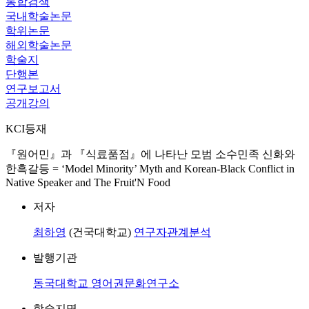
통합검색
국내학술논문
학위논문
해외학술논문
학술지
단행본
연구보고서
공개강의
KCI등재
『원어민』과 『식료품점』에 나타난 모범 소수민족 신화와
한흑갈등 = ‘Model Minority’ Myth and Korean-Black Conflict in
Native Speaker and The Fruit'N Food
저자
최하영
(건국대학교)
연구자관계분석
발행기관
동국대학교 영어권문화연구소
학술지명