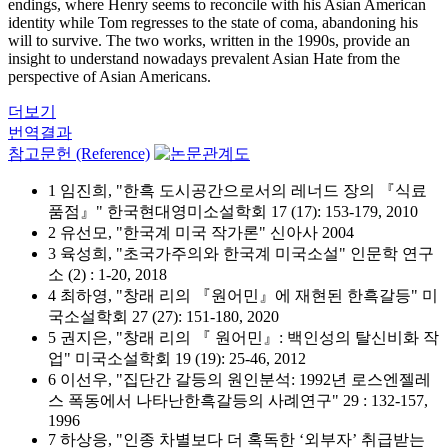
endings, where Henry seems to reconcile with his Asian American
identity while Tom regresses to the state of coma, abandoning his
will to survive. The two works, written in the 1990s, provide an
insight to understand nowadays prevalent Asian Hate from the
perspective of Asian Americans.
더보기
번역결과
참고문헌 (Reference)
1 임진희, "한흑 도시공간으로서의 레너드 장의 『식료
품점』" 한국현대영미소설학회 17 (17): 153-179, 2010
2 유선모, "한국계 미국 작가론" 신아사 2004
3 육성희, "초국가주의와 한국계 미국소설" 인문학 연구
소 (2) : 1-20, 2018
4 최하영, "창래 리의 『원어민』에 재현된 한흑갈등" 미
국소설학회 27 (27): 151-180, 2020
5 권지은, "창래 리의 『 원어민』: 백인성의 탈신비화 작
업" 미국소설학회 19 (19): 25-46, 2012
6 이선우, "집단간 갈등의 원인분석: 1992년 로스엔젤레
스 폭동에서 나타난한흑갈등의 사례연구" 29 : 132-157,
1996
7 하상응, "인종 차별보다 더 혹독한 ‘외부자’ 취급받는