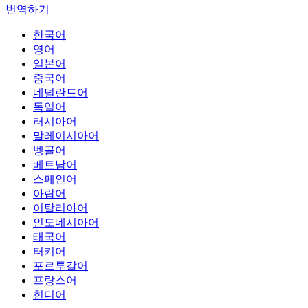
번역하기
한국어
영어
일본어
중국어
네덜란드어
독일어
러시아어
말레이시아어
벵골어
베트남어
스페인어
아랍어
이탈리아어
인도네시아어
태국어
터키어
포르투갈어
프랑스어
힌디어