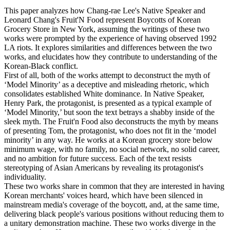
This paper analyzes how Chang-rae Lee's Native Speaker and
Leonard Chang's Fruit'N Food represent Boycotts of Korean
Grocery Store in New York, assuming the writings of these two
works were prompted by the experience of having observed 1992
LA riots. It explores similarities and differences between the two
works, and elucidates how they contribute to understanding of the
Korean-Black conflict.
First of all, both of the works attempt to deconstruct the myth of
‘Model Minority’ as a deceptive and misleading rhetoric, which
consolidates established White dominance. In Native Speaker,
Henry Park, the protagonist, is presented as a typical example of
‘Model Minority,’ but soon the text betrays a shabby inside of the
sleek myth. The Fruit'n Food also deconstructs the myth by means
of presenting Tom, the protagonist, who does not fit in the ‘model
minority’ in any way. He works at a Korean grocery store below
minimum wage, with no family, no social network, no solid career,
and no ambition for future success. Each of the text resists
stereotyping of Asian Americans by revealing its protagonist's
individuality.
These two works share in common that they are interested in having
Korean merchants' voices heard, which have been silenced in
mainstream media's coverage of the boycott, and, at the same time,
delivering black people's various positions without reducing them to
a unitary demonstration machine. These two works diverge in the