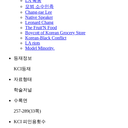
LA 폭동
모범 소수민족
Chang-rae Lee
Native Speaker
Leonard Chang
The Fruit'N Food
Boycott of Korean Grocery Store
Korean-Black Conflict
LA riots
Model Minority.
등재정보
KCI등재
자료형태
학술저널
수록면
257-289(33쪽)
KCI 피인용횟수