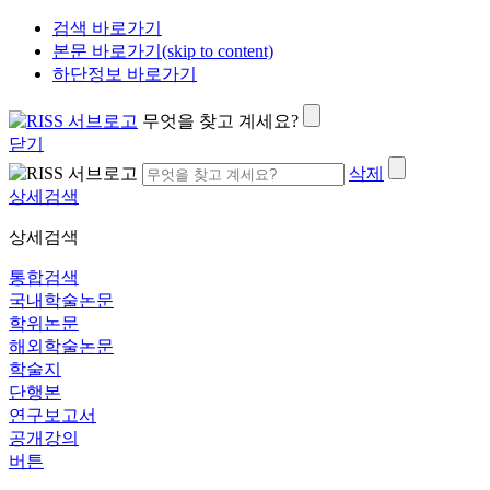
검색 바로가기
본문 바로가기(skip to content)
하단정보 바로가기
무엇을 찾고 계세요?
닫기
삭제
상세검색
상세검색
통합검색
국내학술논문
학위논문
해외학술논문
학술지
단행본
연구보고서
공개강의
버튼