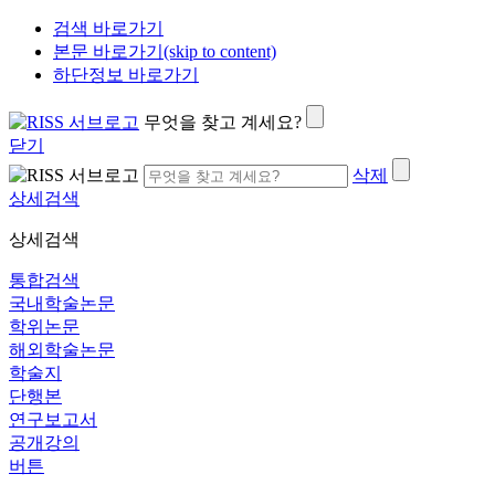
검색 바로가기
본문 바로가기(skip to content)
하단정보 바로가기
무엇을 찾고 계세요?
닫기
삭제
상세검색
상세검색
통합검색
국내학술논문
학위논문
해외학술논문
학술지
단행본
연구보고서
공개강의
버튼