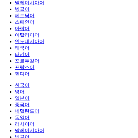
말레이시아어
벵골어
베트남어
스페인어
아랍어
이탈리아어
인도네시아어
태국어
터키어
포르투갈어
프랑스어
힌디어
한국어
영어
일본어
중국어
네덜란드어
독일어
러시아어
말레이시아어
벵골어