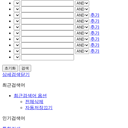
추가
추가
추가
추가
추가
추가
추가
상세검색닫기
최근검색어
최근검색어 옵션
전체삭제
자동저장끄기
인기검색어