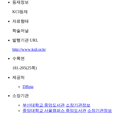
등재정보
KCI등재
자료형태
학술저널
발행기관 URL
http://www.ksil.or.kr
수록면
181-205(25쪽)
제공처
DBpia
소장기관
부산대학교 중앙도서관
소장기관정보
중앙대학교 서울캠퍼스 중앙도서관
소장기관정보