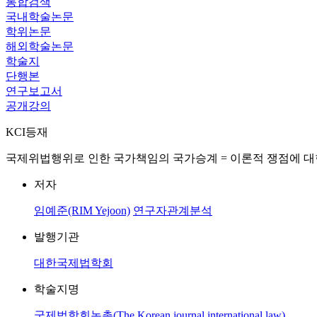
통합검색
국내학술논문
학위논문
해외학술논문
학술지
단행본
연구보고서
공개강의
KCI등재
국제위법행위로 인한 국가책임의 국가승계 = 이론적 쟁점에 대
저자
임예준(RIM Yejoon)
연구자관계분석
발행기관
대한국제법학회
학술지명
국제법학회논총(The Korean journal international law)