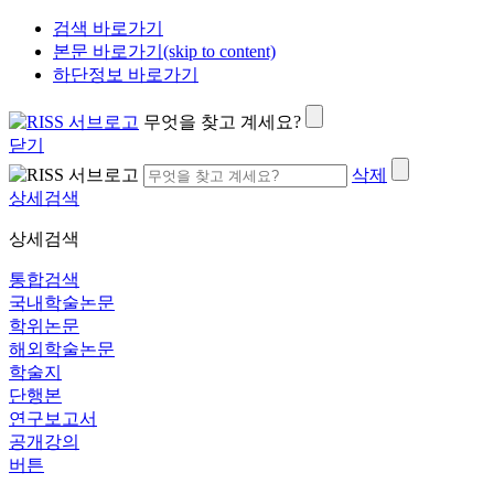
검색 바로가기
본문 바로가기(skip to content)
하단정보 바로가기
무엇을 찾고 계세요?
닫기
삭제
상세검색
상세검색
통합검색
국내학술논문
학위논문
해외학술논문
학술지
단행본
연구보고서
공개강의
버튼