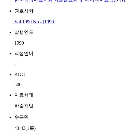
권호사항
Vol.1990 No.- [1990]
발행연도
1990
작성언어
-
KDC
500
자료형태
학술저널
수록면
43-43(1쪽)