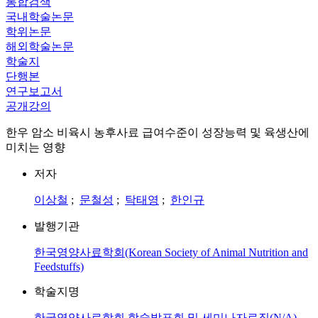
통합검색
국내학술논문
학위논문
해외학술논문
학술지
단행본
연구보고서
공개강의
한우 암소 비육시 농후사료 급여수준이 성장능력 및 육생산에
미치는 영향
저자
이상철
;
문철성
;
탁태영
;
한인규
발행기관
한국영양사료학회(Korean Society of Animal Nutrition and
Feedstuffs)
학술지명
한국영양사료학회 학술발표회 및 세미나자료집(N/A)