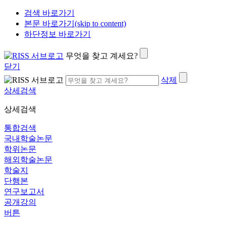
검색 바로가기
본문 바로가기(skip to content)
하단정보 바로가기
무엇을 찾고 계세요?
닫기
삭제
상세검색
상세검색
통합검색
국내학술논문
학위논문
해외학술논문
학술지
단행본
연구보고서
공개강의
버튼