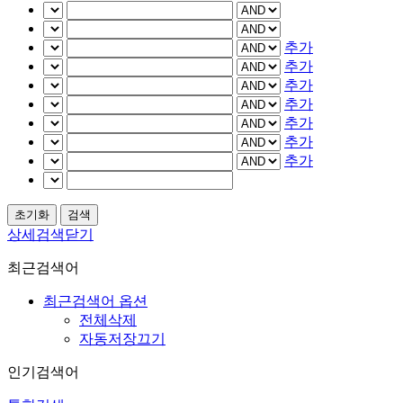
추가
추가
추가
추가
추가
추가
추가
상세검색닫기
최근검색어
최근검색어 옵션
전체삭제
자동저장끄기
인기검색어