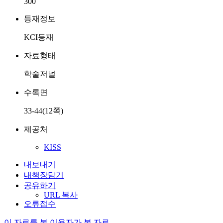
300
등재정보
KCI등재
자료형태
학술저널
수록면
33-44(12쪽)
제공처
KISS
내보내기
내책장담기
공유하기
URL 복사
오류접수
이 자료를 본 이용자가 본 자료