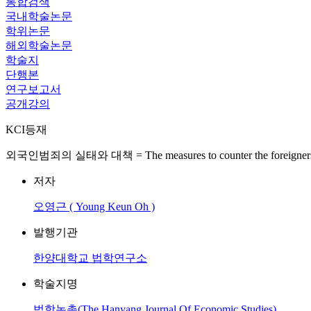
통합검색
국내학술논문
학위논문
해외학술논문
학술지
단행본
연구보고서
공개강의
KCI등재
외국인범죄의 실태와 대책 = The measures to counter the foreigners`
저자
오영근 ( Young Keun Oh )
발행기관
한양대학교 법학연구소
학술지명
법학논총(The Hanyang Journal Of Economic Studies)