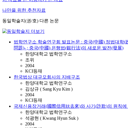
나만을 위한 추천자료
동일학술지(권/호) 다른 논문
법학연구소 학술연구회 발표논문 : 중국(中國) 정법대학
問題)- ; 중국(中國) 은행법(銀行法)의 새로운 발전(發展)
한양대학교 법학연구소
조위
2004
KCI등재
한국법상 대규모회사의 지배구조
한양대학교 법학연구소
김상규 ( Sang Kyu Kim )
2004
KCI등재
국제신용장거래(國際信用狀去來)와 사기(詐欺)의 원칙에 
한양대학교 법학연구소
석광현 ( Kwang Hyun Suk )
2004