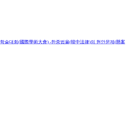
제학술대회(國際學術大會) -한중법율(韓中法律)의 현안문제(懸案