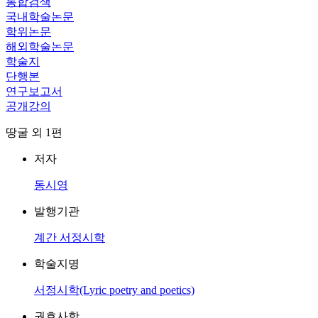
통합검색
국내학술논문
학위논문
해외학술논문
학술지
단행본
연구보고서
공개강의
땅굴 외 1편
저자
동시영
발행기관
계간 서정시학
학술지명
서정시학(Lyric poetry and poetics)
권호사항