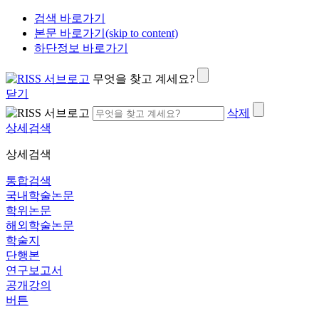
검색 바로가기
본문 바로가기(skip to content)
하단정보 바로가기
무엇을 찾고 계세요?
닫기
삭제
상세검색
상세검색
통합검색
국내학술논문
학위논문
해외학술논문
학술지
단행본
연구보고서
공개강의
버튼