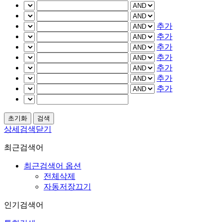
추가
추가
추가
추가
추가
추가
추가
상세검색닫기
최근검색어
최근검색어 옵션
전체삭제
자동저장끄기
인기검색어