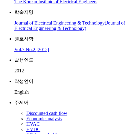
The Korean Institute of Electrical Engineers
학술지명
Journal of Electrical Engineering & Technology(Journal of
Electrical Engineering & Technology)
권호사항
Vol.7 No.2 [2012]
발행연도
2012
작성언어
English
주제어
Discounted cash flow
Economic analysis
HVAC
HVDC