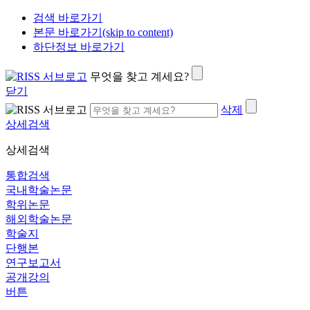
검색 바로가기
본문 바로가기(skip to content)
하단정보 바로가기
무엇을 찾고 계세요?
닫기
삭제
상세검색
상세검색
통합검색
국내학술논문
학위논문
해외학술논문
학술지
단행본
연구보고서
공개강의
버튼