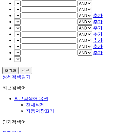
추가
추가
추가
추가
추가
추가
추가
상세검색닫기
최근검색어
최근검색어 옵션
전체삭제
자동저장끄기
인기검색어