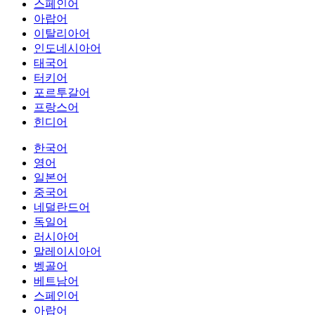
스페인어
아랍어
이탈리아어
인도네시아어
태국어
터키어
포르투갈어
프랑스어
힌디어
한국어
영어
일본어
중국어
네덜란드어
독일어
러시아어
말레이시아어
벵골어
베트남어
스페인어
아랍어