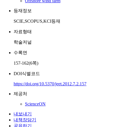
Offshore wind farm
등재정보
SCIE,SCOPUS,KCI등재
자료형태
학술저널
수록면
157-162(6쪽)
DOI식별코드
https://doi.org/10.5370/jeet.2012.7.2.157
제공처
ScienceON
내보내기
내책장담기
공유하기