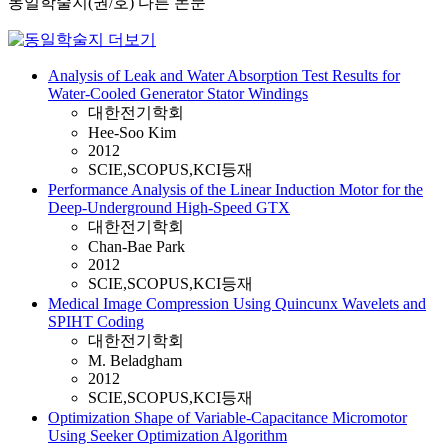
동일학술지(권/호) 다른 논문
Analysis of Leak and Water Absorption Test Results for
Water-Cooled Generator Stator Windings
대한전기학회
Hee-Soo Kim
2012
SCIE,SCOPUS,KCI등재
Performance Analysis of the Linear Induction Motor for the
Deep-Underground High-Speed GTX
대한전기학회
Chan-Bae Park
2012
SCIE,SCOPUS,KCI등재
Medical Image Compression Using Quincunx Wavelets and
SPIHT Coding
대한전기학회
M. Beladgham
2012
SCIE,SCOPUS,KCI등재
Optimization Shape of Variable-Capacitance Micromotor
Using Seeker Optimization Algorithm