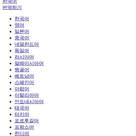
한국어
번역하기
한국어
영어
일본어
중국어
네덜란드어
독일어
러시아어
말레이시아어
벵골어
베트남어
스페인어
아랍어
이탈리아어
인도네시아어
태국어
터키어
포르투갈어
프랑스어
힌디어