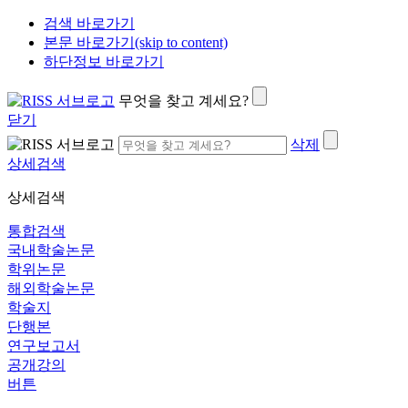
검색 바로가기
본문 바로가기(skip to content)
하단정보 바로가기
무엇을 찾고 계세요?
닫기
삭제
상세검색
상세검색
통합검색
국내학술논문
학위논문
해외학술논문
학술지
단행본
연구보고서
공개강의
버튼