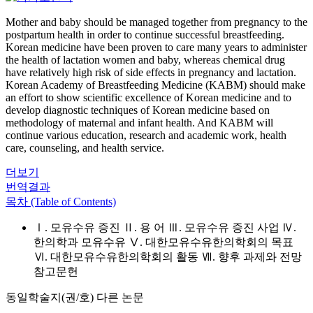
Mother and baby should be managed together from pregnancy to the
postpartum health in order to continue successful breastfeeding.
Korean medicine have been proven to care many years to administer
the health of lactation women and baby, whereas chemical drug
have relatively high risk of side effects in pregnancy and lactation.
Korean Academy of Breastfeeding Medicine (KABM) should make
an effort to show scientific excellence of Korean medicine and to
develop diagnostic techniques of Korean medicine based on
methodology of maternal and infant health. And KABM will
continue various education, research and academic work, health
care, counseling, and health service.
더보기
번역결과
목차 (Table of Contents)
Ⅰ. 모유수유 증진 Ⅱ. 용 어 Ⅲ. 모유수유 증진 사업 Ⅳ.
한의학과 모유수유 Ⅴ. 대한모유수유한의학회의 목표
Ⅵ. 대한모유수유한의학회의 활동 Ⅶ. 향후 과제와 전망
참고문헌
동일학술지(권/호) 다른 논문