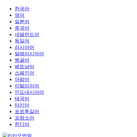
한국어
영어
일본어
중국어
네덜란드어
독일어
러시아어
말레이시아어
벵골어
베트남어
스페인어
아랍어
이탈리아어
인도네시아어
태국어
터키어
포르투갈어
프랑스어
힌디어