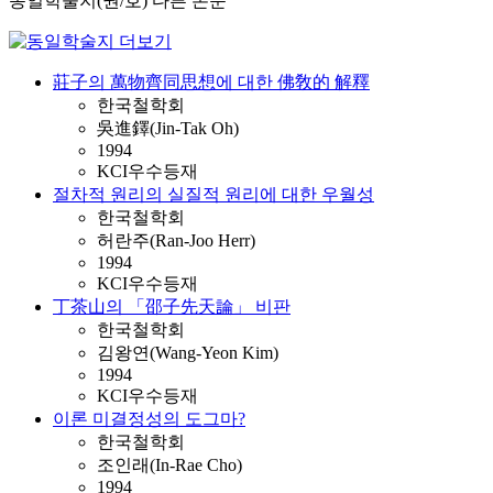
동일학술지(권/호) 다른 논문
莊子의 萬物齊同思想에 대한 佛敎的 解釋
한국철학회
吳進鐸(Jin-Tak Oh)
1994
KCI우수등재
절차적 원리의 실질적 원리에 대한 우월성
한국철학회
허란주(Ran-Joo Herr)
1994
KCI우수등재
丁茶山의 「邵子先天論」 비판
한국철학회
김왕연(Wang-Yeon Kim)
1994
KCI우수등재
이론 미결정성의 도그마?
한국철학회
조인래(In-Rae Cho)
1994