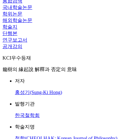
통합검색
국내학술논문
학위논문
해외학술논문
학술지
단행본
연구보고서
공개강의
KCI우수등재
龍樹의 緣起說 解釋과 否定의 意味
저자
홍성기(Sung-Ki Hong)
발행기관
한국철학회
학술지명
철학(CHEOLHAK: Korean Journal of Philosophy)