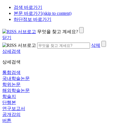
검색 바로가기
본문 바로가기(skip to content)
하단정보 바로가기
무엇을 찾고 계세요?
닫기
삭제
상세검색
상세검색
통합검색
국내학술논문
학위논문
해외학술논문
학술지
단행본
연구보고서
공개강의
버튼