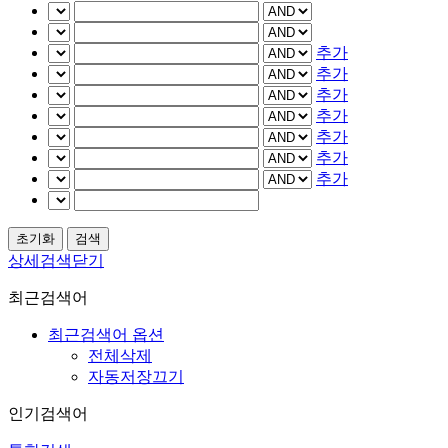
추가
추가
추가
추가
추가
추가
추가
상세검색닫기
최근검색어
최근검색어 옵션
전체삭제
자동저장끄기
인기검색어