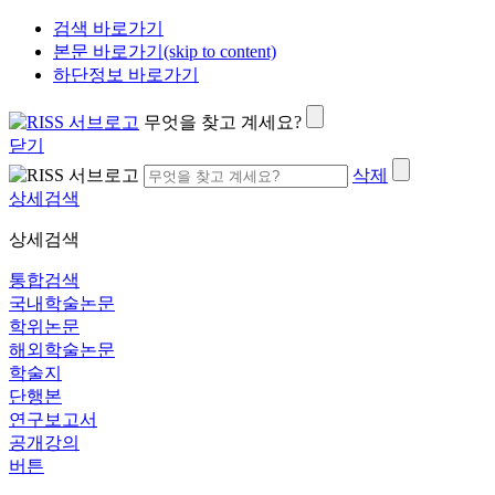
검색 바로가기
본문 바로가기(skip to content)
하단정보 바로가기
무엇을 찾고 계세요?
닫기
삭제
상세검색
상세검색
통합검색
국내학술논문
학위논문
해외학술논문
학술지
단행본
연구보고서
공개강의
버튼