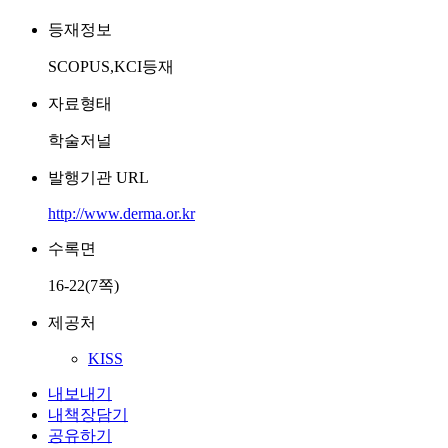
등재정보
SCOPUS,KCI등재
자료형태
학술저널
발행기관 URL
http://www.derma.or.kr
수록면
16-22(7쪽)
제공처
KISS
내보내기
내책장담기
공유하기