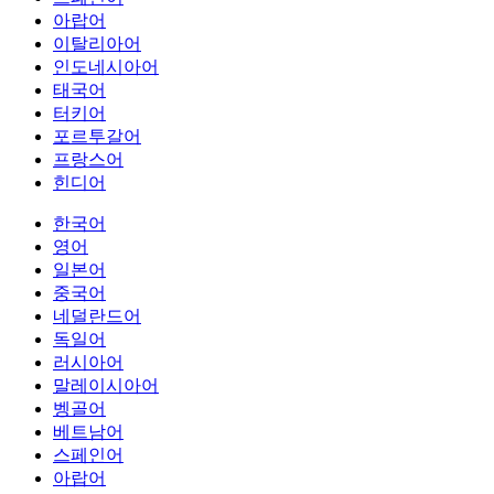
아랍어
이탈리아어
인도네시아어
태국어
터키어
포르투갈어
프랑스어
힌디어
한국어
영어
일본어
중국어
네덜란드어
독일어
러시아어
말레이시아어
벵골어
베트남어
스페인어
아랍어