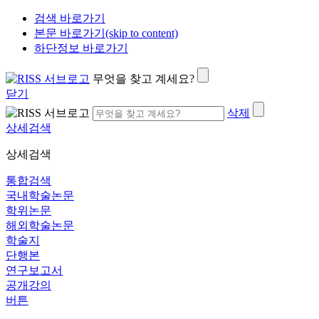
검색 바로가기
본문 바로가기(skip to content)
하단정보 바로가기
무엇을 찾고 계세요?
닫기
삭제
상세검색
상세검색
통합검색
국내학술논문
학위논문
해외학술논문
학술지
단행본
연구보고서
공개강의
버튼