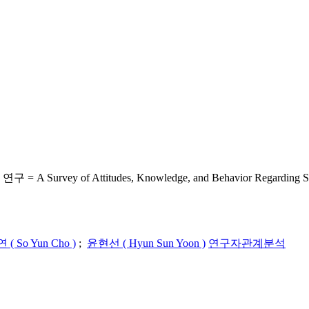
of Attitudes, Knowledge, and Behavior Regarding S
( So Yun Cho )
;
윤현선 ( Hyun Sun Yoon )
연구자관계분석