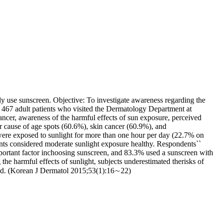
ly use sunscreen. Objective: To investigate awareness regarding the
o 467 adult patients who visited the Dermatology Department at
ncer, awareness of the harmful effects of sun exposure, perceived
r cause of age spots (60.6%), skin cancer (60.9%), and
 were exposed to sunlight for more than one hour per day (22.7% on
s considered moderate sunlight exposure healthy. Respondents``
ortant factor inchoosing sunscreen, and 83.3% used a sunscreen with
e harmful effects of sunlight, subjects underestimated therisks of
eded. (Korean J Dermatol 2015;53(1):16∼22)