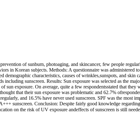
 prevention of sunburn, photoaging, and skincancer, few people regular
haviors in Korean subjects. Methods: A questionnaire was administered t
 demographic characteristics, causes of wrinkles,sunspots, and skin ca
ds including sunscreen. Results: Sun exposure was selected as the majo
 of sun exposure. On average, quite a few respondentsstated that they
ought that their sun exposure was problematic and 62.7% ofrespondent
regularly, and 16.5% have never used sunscreen. SPF was the most imp
+++ sunscreen. Conclusion: Despite fairly good knowledge regarding th
cation on the risk of UV exposure andeffects of sunscreen is still ne