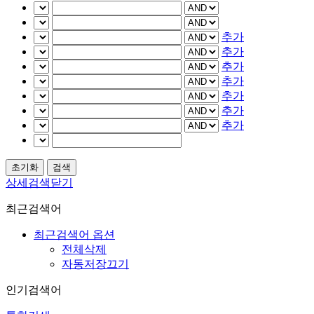
추가
추가
추가
추가
추가
추가
추가
상세검색닫기
최근검색어
최근검색어 옵션
전체삭제
자동저장끄기
인기검색어