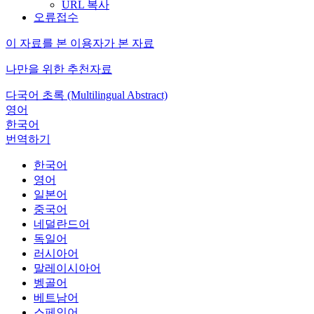
URL 복사
오류접수
이 자료를 본 이용자가 본 자료
나만을 위한 추천자료
다국어 초록 (Multilingual Abstract)
영어
한국어
번역하기
한국어
영어
일본어
중국어
네덜란드어
독일어
러시아어
말레이시아어
벵골어
베트남어
스페인어