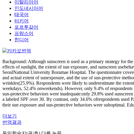
이탈리아어
인도네시아어
태국어
터키어
포르투갈어
프랑스어
힌디어
Background: Although sunscreen is used as a primary strategy for the
effects of sunlight, the extent of sun exposure, and sunscreen usebe
SeoulNational University Boramae Hospital. The questionnaire covered
and actual extent of sunexposure, and the use of sun-protective metho
wrinkles(25.9%). Respondents were likely to underestimate the extent
weekdays, 52.4% onweekends). However, only 9.4% of respondents th
sun-protective behaviors were inadequate:only 29.8% used sunscreen 
a labeled SPF over 30. By contrast, only 34.6% ofrespondents used PA
their sun exposure and sun-protective behaviors were suboptimal. Edu
더보기
번역결과
동일학술지(권/호) 다른 논문