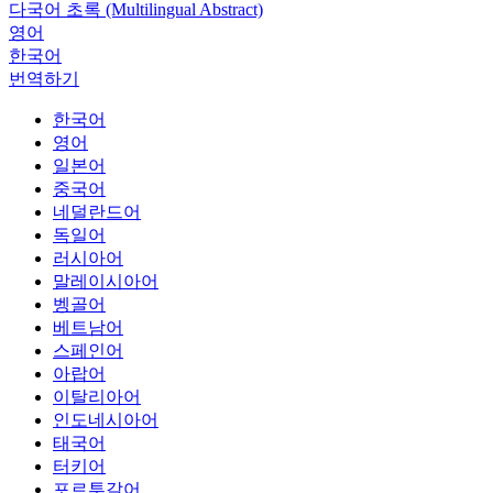
다국어 초록 (Multilingual Abstract)
영어
한국어
번역하기
한국어
영어
일본어
중국어
네덜란드어
독일어
러시아어
말레이시아어
벵골어
베트남어
스페인어
아랍어
이탈리아어
인도네시아어
태국어
터키어
포르투갈어