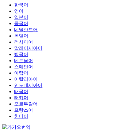
한국어
영어
일본어
중국어
네덜란드어
독일어
러시아어
말레이시아어
벵골어
베트남어
스페인어
아랍어
이탈리아어
인도네시아어
태국어
터키어
포르투갈어
프랑스어
힌디어