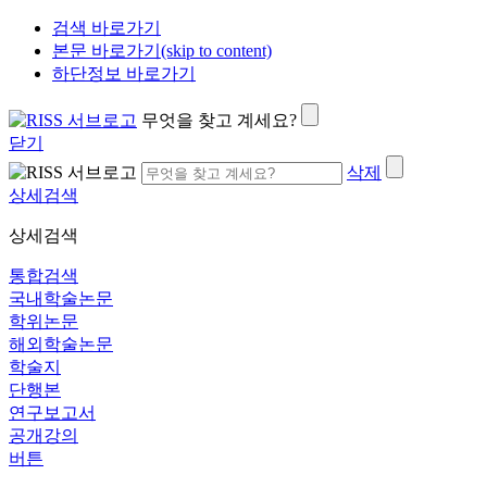
검색 바로가기
본문 바로가기(skip to content)
하단정보 바로가기
무엇을 찾고 계세요?
닫기
삭제
상세검색
상세검색
통합검색
국내학술논문
학위논문
해외학술논문
학술지
단행본
연구보고서
공개강의
버튼