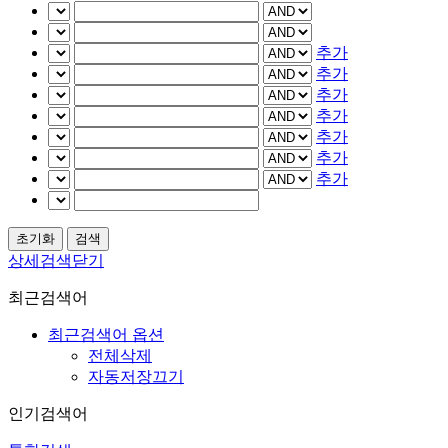
추가
추가
추가
추가
추가
추가
추가
상세검색닫기
최근검색어
최근검색어 옵션
전체삭제
자동저장끄기
인기검색어