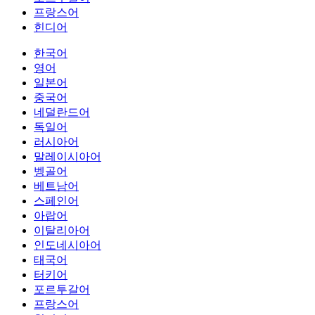
프랑스어
힌디어
한국어
영어
일본어
중국어
네덜란드어
독일어
러시아어
말레이시아어
벵골어
베트남어
스페인어
아랍어
이탈리아어
인도네시아어
태국어
터키어
포르투갈어
프랑스어