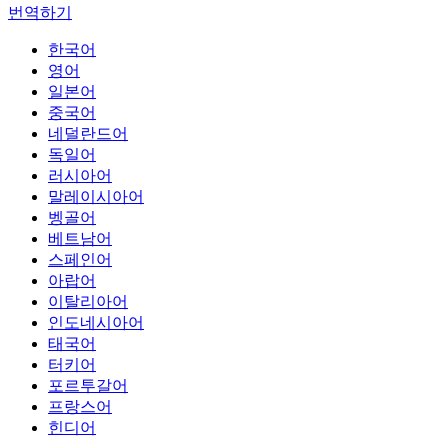
번역하기
한국어
영어
일본어
중국어
네덜란드어
독일어
러시아어
말레이시아어
벵골어
베트남어
스페인어
아랍어
이탈리아어
인도네시아어
태국어
터키어
포르투갈어
프랑스어
힌디어