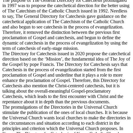
The purpose of The General Directory for Catechesis promulgated
in 1997 was to propose the catechetical direction for the better using
of The Catechism of the Catholic Church issued in 1992. Needless
to say, The General Directory for Catechesis gave guidance on the
catechetical application of The Catechism of the Catholic Church
and also begun to see catechesis in the process of evangelization.
Therefore, it removed the distinction between the previous first
proclamation of Gospel and catechesis, and begun to define the
dynamic of catechesis in the process of evangelization by using the
term of catechesis of early-stage mission.
The Directory for Catechesis issued in 2020 propose the catechetical
direction based on the ‘Mission’, the fundamental idea of The Joy of
the Gospel by pope Francis. The Directory for Catechesis says that
Catechesis in the process of evangelization started from the first
proclamation of Gospel and underline that it plays a role to more
enhance the proclamation of Gospel. Therefore, this Directory for
Catechesis also mention the Christ-centered catechesis, but it is
talking about the overall-meaningful Gospel-proclamatory
Catechesis, which leads to the first encounter with Christ and the
repentance about it in depth than the previous documents.
The promulgations of the Directories in the Universal Church
stimulate the publication of the ones of local churches. It is because
the Universal Church wants local churches to make the directories in
the circumstances and situation according to each district in the
principles and criterion which the Universal Church proposes. In