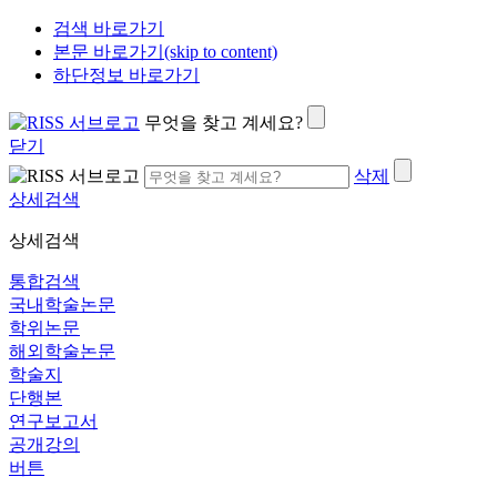
검색 바로가기
본문 바로가기(skip to content)
하단정보 바로가기
무엇을 찾고 계세요?
닫기
삭제
상세검색
상세검색
통합검색
국내학술논문
학위논문
해외학술논문
학술지
단행본
연구보고서
공개강의
버튼