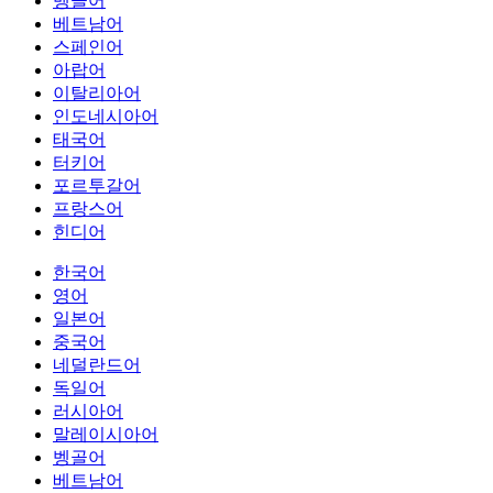
벵골어
베트남어
스페인어
아랍어
이탈리아어
인도네시아어
태국어
터키어
포르투갈어
프랑스어
힌디어
한국어
영어
일본어
중국어
네덜란드어
독일어
러시아어
말레이시아어
벵골어
베트남어