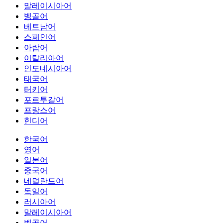
말레이시아어
벵골어
베트남어
스페인어
아랍어
이탈리아어
인도네시아어
태국어
터키어
포르투갈어
프랑스어
힌디어
한국어
영어
일본어
중국어
네덜란드어
독일어
러시아어
말레이시아어
벵골어