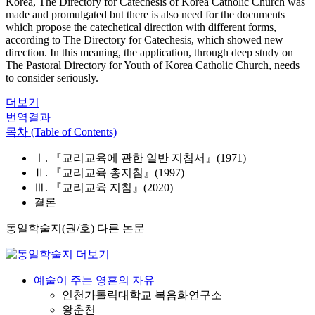
Korea, The Directory for Catechesis of Korea Catholic Church was
made and promulgated but there is also need for the documents
which propose the catechetical direction with different forms,
according to The Directory for Catechesis, which showed new
direction. In this meaning, the application, through deep study on
The Pastoral Directory for Youth of Korea Catholic Church, needs
to consider seriously.
더보기
번역결과
목차 (Table of Contents)
Ⅰ. 『교리교육에 관한 일반 지침서』(1971)
Ⅱ. 『교리교육 총지침』(1997)
Ⅲ. 『교리교육 지침』(2020)
결론
동일학술지(권/호) 다른 논문
예술이 주는 영혼의 자유
인천가톨릭대학교 복음화연구소
왕춘천