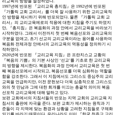
리교육의 방향을 설정하였다.
1997년에 반포된 『교리교육 총지침』은 1992년에 반포된
『가톨릭 교회 교리서』를 더욱 잘 사용하기 위한 교리교육적
인 방향을 제시하기 위해 반포되었다. 물론 『가톨릭 교회 교
리서』의 교리교육에로의 적용에 대한 지침을 주기도 하였지
만, 『총지침』은 복음화의 과정 안에서 교리교육을 바라보기
시작하였다. 그래서 이전까지 첫 번째 복음선포와 교리교육의
구분을 없애고, 초기 선교의 교리교육이라는 용어를 사용하여
복음화 전체과정 안에서의 교리교육의 역동성을 정의하기 시
작하였다.
2020년에 반포된 『교리교육 지침』은 프란치스교 교황의
『복음의 기쁨』의 기본 사상인 ‘선교’를 기초로 한 교리교육
의 방향을 제시한다. 복음화의 과정 안에서 교리교육은 첫 번
째 복음선포에서 시작되고, 복음선포를 더욱 심화하는 역할을
함을 강조한다. 그래서 이 지침에서도 그리스도 중심주의 교리
교육을 언급하지만, 이전 문헌보다 더욱 심층적으로 그리스도
와의 첫 만남과 그에 대한 회개를 이끄는 총괄적 의미의 복음
선포적 교리교육에 대해 말하고 있다.
보편 교회에서의 지침서들의 반포는 지역 교회의 교리교육 지
침서의 출판에 자극을 준다. 보편 교회가 제시하는 원칙과 기
준들이 각 지역에 맞는 환경과 상황을 고려한 지침들로 구체화
되기를 바라기 때문이다. 우리나라도 이미 『한국 천주교 교리