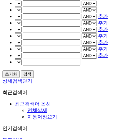
추가
추가
추가
추가
추가
추가
추가
상세검색닫기
최근검색어
최근검색어 옵션
전체삭제
자동저장끄기
인기검색어